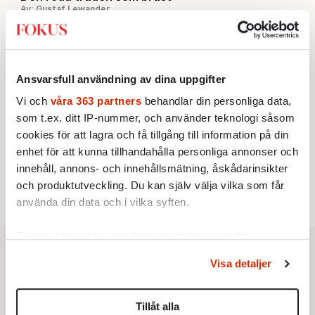
Av: Gustaf Lewander
INRIKES
3.
Vattenbristen är här – men var femte liter läcker
ut
Av: Susanne Gäre
KRÖNIKA
4.
Ansvarsfull användning av dina uppgifter
Nina Lekander:
På ”Kommunisthögskolan” drömde
alla om att vara arbetarklass
Vi och
våra 363 partners
behandlar din personliga data,
KRÖNIKA
5.
som t.ex. ditt IP-nummer, och använder teknologi såsom
Frans Wachtmeister:
Ja, AC är ett hot mot den
cookies för att lagra och få tillgång till information på din
franska civilisationen
STICKET
enhet för att kunna tillhandahålla personliga annonser och
6.
Bitte Assarmo:
Sagan om den lågbegåvade
innehåll, annons- och innehållsmätning, åskådarinsikter
ursprungsbefolkningen i Filipstad
och produktutveckling. Du kan själv välja vilka som får
använda din data och i vilka syften.
Ta reda på mer om hur dina personliga uppgifter
behandlas och ställ in dina preferenser i
detaljsektionen
.
Visa detaljer
Du kan ändra eller dra tillbaka ditt samtycke när som
helst från cookie-förklaringen.
Tillåt alla