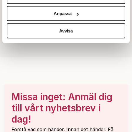
Vi använder enhetsidentifierare för att anpassa innehållet
och annonserna till användarna, tillhandahålla funktioner
Anpassa
för sociala medier och analysera vår trafik. Vi
vidarebefordrar även sådana identifierare och annan
information från din enhet till de sociala medier och
Avvisa
annons- och analysföretag som vi samarbetar med.
Dessa kan i sin tur kombinera informationen med annan
information som du har tillhandahållit eller som de har
samlat in när du har använt deras tjänster.
Om du vill läsa mer om hur vi hanterar personuppgifter
kan du göra det
här
.
Missa inget: Anmäl dig
till vårt nyhetsbrev i
dag!
Förstå vad som händer. Innan det händer. Få