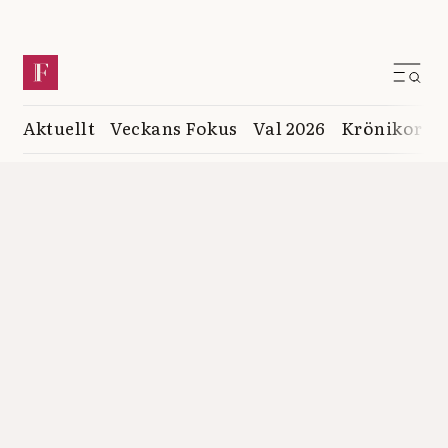
Aktuellt
Veckans Fokus
Val 2026
Krönikor
K