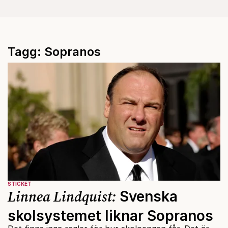
Tagg: Sopranos
STICKET
Linnea Lindquist:
Svenska
skolsystemet liknar Sopranos