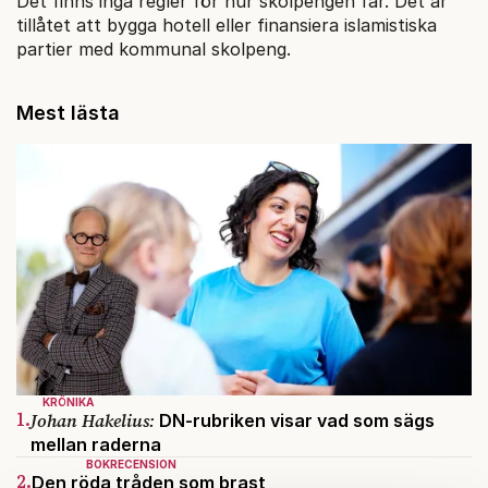
Det finns inga regler för hur skolpengen får. Det är
tillåtet att bygga hotell eller finansiera islamistiska
partier med kommunal skolpeng.
Mest lästa
KRÖNIKA
1.
Johan Hakelius:
DN-rubriken visar vad som sägs
mellan raderna
BOKRECENSION
2.
Den röda tråden som brast