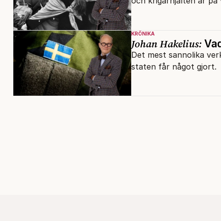
och krigarhjälten är på 
KRÖNIKA
Johan Hakelius:
Vad
Det mest sannolika verk
staten får något gjort.