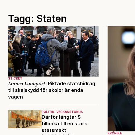
Tagg: Staten
STICKET
Linnea Lindquist:
Riktade statsbidrag
till skalskydd för skolor är enda
vägen
POLITIK
VECKANS FOKUS
Därför längtar S
tillbaka till en stark
statsmakt
KRÖNIKA