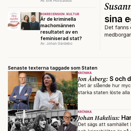
Av: Erik Hörstadius
Susan
BOKRECENSION
KULTUR
sina e
Är de kriminella
machomännen
Det fanns e
resultatet av en
medborgarn
feminiserad stat?
Av: Johan Gärdebo
Senaste texterna taggade som Staten
KRÖNIKA
Jon Åsberg:
S och d
Det är slående hur myck
starka staten löste all
KRÖNIKA
Johan Hakelius:
Har 
Det sägs att samhället b