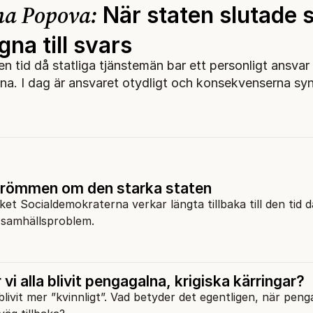
na Popova:
När staten slutade s
gna till svars
n tid då statliga tjänstemän bar ett personligt ansvar 
a. I dag är ansvaret otydligt och konsekvenserna syns
römmen om den starka staten
et Socialdemokraterna verkar längta tillbaka till den tid 
a samhällsproblem.
vi alla blivit pengagalna, krigiska kärringar?
livit mer ”kvinnligt”. Vad betyder det egentligen, när penga