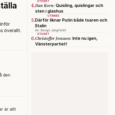
STICKET
tälla
4.
Dan Korn:
Quisling, quislingar och
sten i glashus
UTRIKES
5.
Därför liknar Putin både tsaren och
inför
Stalin
 överallt.
Av: Bengt Jangfeldt
STICKET
6.
Christoffer Jonsson:
Inte nu igen,
Vänsterpartiet!
då den
r är allt