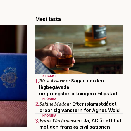
Mest lästa
STICKET
1.
Bitte Assarmo:
Sagan om den
lågbegåvade
ursprungsbefolkningen i Filipstad
KRÖNIKA
2.
Sakine Madon:
Efter islamistdådet
oroar sig vänstern för Agnes Wold
KRÖNIKA
3.
Frans Wachtmeister:
Ja, AC är ett hot
mot den franska civilisationen