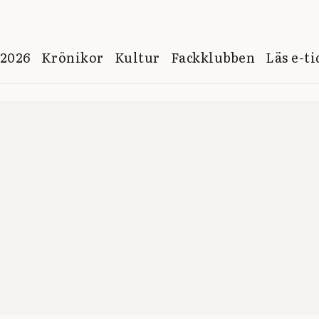
 2026
Krönikor
Kultur
Fackklubben
Läs e-t