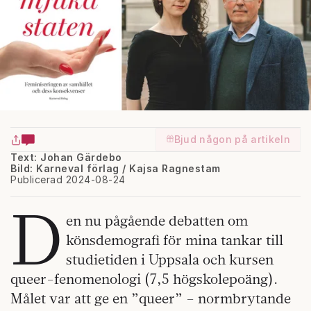
Bjud någon på artikeln
Text: Johan Gärdebo
Bild: Karneval förlag / Kajsa Ragnestam
Publicerad 2024-08-24
D
en nu pågående debatten om
könsdemografi för mina tankar till
studietiden i Uppsala och kursen
queer-fenomenologi (7,5 högskolepoäng).
Målet var att ge en ”queer” – normbrytande