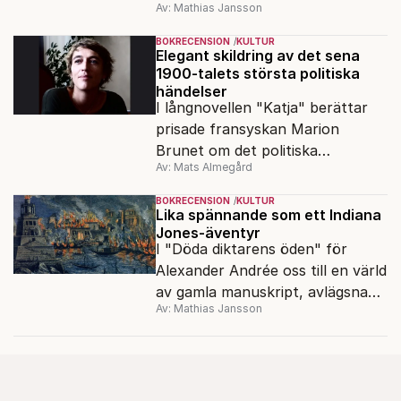
Av: Mathias Jansson
bildskatt. En ny visuell biografi
visar oss hennes inre värld.
BOKRECENSION
KULTUR
Elegant skildring av det sena
1900-talets största politiska
händelser
I långnovellen "Katja" berättar
prisade fransyskan Marion
Brunet om det politiska
Av: Mats Almegård
förtrycket och frigörelsen i DDR.
BOKRECENSION
KULTUR
Lika spännande som ett Indiana
Jones-äventyr
I "Döda diktarens öden" för
Alexander Andrée oss till en värld
av gamla manuskript, avlägsna
Av: Mathias Jansson
kloster och förkolnade
papyrusrullar.