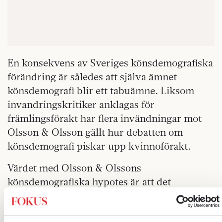
En konsekvens av Sveriges könsdemografiska
förändring är således att själva ämnet
könsdemografi blir ett tabuämne. Liksom
invandringskritiker anklagas för
främlingsförakt har flera invändningar mot
Olsson & Olsson gällt hur debatten om
könsdemografi piskar upp kvinnoförakt.
Värdet med Olsson & Olssons
könsdemografiska hypotes är att det
synliggör flera sakområden där en mjuk stat,
präglad av feminina egenskaper, inte lyckas