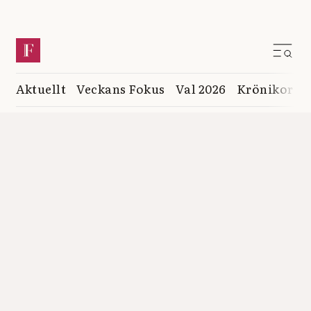
Aktuellt
Veckans Fokus
Val 2026
Krönikor
K