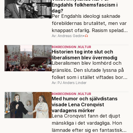
Engdahls folkhemsfascism i
dag?
Per Engdahls ideologi saknade
förebildernas brutalitet, men var
knappast ofarlig. Rasism spelades
Av: Andreas Gedin
•
ned i förmån för "kultur". Känns
det igen?
BOKRECENSION
KULTUR
Historien tog inte slut och
liberalismen blev övermodig
Liberalismen blev lomhörd och
gränslös. Den slutade lyssna på
folket som i stället viftades bort
Av: PJ Anders Linder
och misstänkliggjordes. Men kan
liberalismen komma tillbaka?
BOKRECENSION
KULTUR
Med humor och självdistans
visade Lena Cronqvist
vardagens mörker
Lena Cronqvist fann det djupt
mänskliga i det vardagliga. Hon
lämnade efter sig en fantastisk