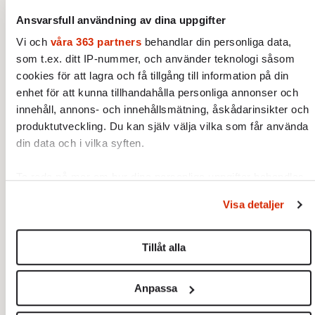
bekämpa maskulina egenskaper. Dessa
egenskaper har istället funnit ny form inom
Ansvarsfull användning av dina uppgifter
klaner, kriminella gäng, och religiösa sekter.
Vi och
våra 363 partners
behandlar din personliga data,
Den mjuka staten lägger således grunden för,
som t.ex. ditt IP-nummer, och använder teknologi såsom
cookies för att lagra och få tillgång till information på din
och kan inte rå på, det separatistiska
enhet för att kunna tillhandahålla personliga annonser och
maskulina samhälle som nu växer fram i
innehåll, annons- och innehållsmätning, åskådarinsikter och
Sverige.
produktutveckling. Du kan själv välja vilka som får använda
din data och i vilka syften.
Ta reda på mer om hur dina personliga uppgifter behandlas
och ställ in dina preferenser i
detaljsektionen
. Du kan
Visa detaljer
ändra eller dra tillbaka ditt samtycke när som helst från
cookie-förklaringen.
Tillåt alla
Vi använder enhetsidentifierare för att anpassa innehållet
och annonserna till användarna, tillhandahålla funktioner för
Anpassa
sociala medier och analysera vår trafik. Vi vidarebefordrar
även sådana identifierare och annan information från din