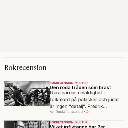
Bokrecension
BOKRECENSION
KULTUR
Den röda tråden som brast
Ukrainarnas delaktighet i
folkmord på polacker och judar
är ingen "detalj". Fredrik
Av: Gustaf Lewander
•
Segerfeldts iver att skildra den
ryska imperialismen leder till en
BOKRECENSION
KULTUR
förenklad bild av historien.
Vilket inflytande har Per