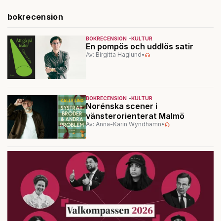
bokrecension
BOKRECENSION
KULTUR
En pompös och uddlös satir
Av: Birgitta Haglund
•
BOKRECENSION
KULTUR
Norénska scener i
vänsterorienterat Malmö
Av: Anna-Karin Wyndhamn
•