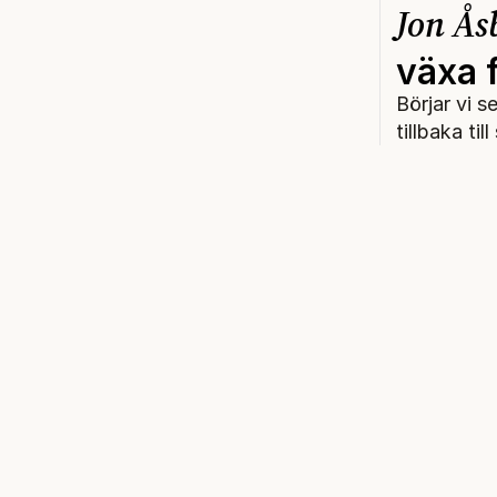
Jon Ås
växa 
Börjar vi 
tillbaka til