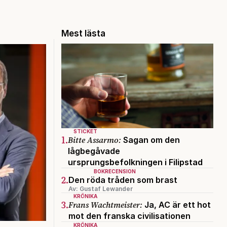
Mest lästa
STICKET
1.
Bitte Assarmo:
Sagan om den
lågbegåvade
ursprungsbefolkningen i Filipstad
BOKRECENSION
2.
Den röda tråden som brast
Av: Gustaf Lewander
KRÖNIKA
3.
Frans Wachtmeister:
Ja, AC är ett hot
mot den franska civilisationen
KRÖNIKA