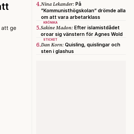
4.
Nina Lekander:
att
På
”Kommunisthögskolan” drömde alla
om att vara arbetarklass
KRÖNIKA
5.
Sakine Madon:
Efter islamistdådet
 att ge
oroar sig vänstern för Agnes Wold
STICKET
6.
Dan Korn:
Quisling, quislingar och
sten i glashus