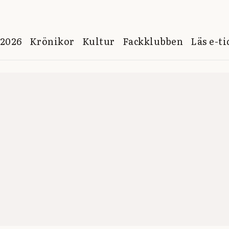
 2026
Krönikor
Kultur
Fackklubben
Läs e-t