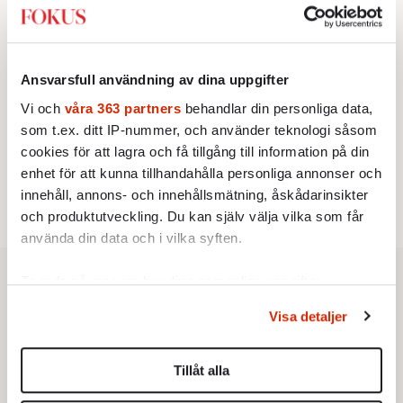
franska civilisationen
BOKRECENSION
3.
Den röda tråden som brast
Av: Gustaf Lewander
KRÖNIKA
4.
Nina Lekander:
Ansvarsfull användning av dina uppgifter
På ”Kommunisthögskolan” drömde
alla om att vara arbetarklass
Vi och
våra 363 partners
behandlar din personliga data,
KRÖNIKA
5.
som t.ex. ditt IP-nummer, och använder teknologi såsom
Sakine Madon:
Efter islamistdådet oroar sig
vänstern för Agnes Wold
cookies för att lagra och få tillgång till information på din
STICKET
enhet för att kunna tillhandahålla personliga annonser och
6.
Dan Korn:
Quisling, quislingar och sten i glashus
innehåll, annons- och innehållsmätning, åskådarinsikter
och produktutveckling. Du kan själv välja vilka som får
använda din data och i vilka syften.
Ta reda på mer om hur dina personliga uppgifter
behandlas och ställ in dina preferenser i
detaljsektionen
.
Visa detaljer
Du kan ändra eller dra tillbaka ditt samtycke när som
helst från cookie-förklaringen.
Tillåt alla
Vi använder enhetsidentifierare för att anpassa innehållet