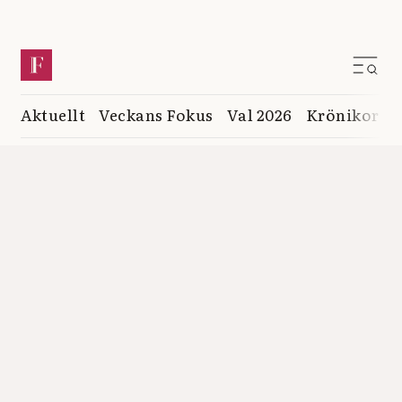
Aktuellt
Veckans Fokus
Val 2026
Krönikor
K