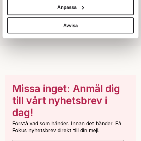
och annonserna till användarna, tillhandahålla funktioner
Anpassa
för sociala medier och analysera vår trafik. Vi
vidarebefordrar även sådana identifierare och annan
information från din enhet till de sociala medier och
Avvisa
annons- och analysföretag som vi samarbetar med.
Dessa kan i sin tur kombinera informationen med annan
information som du har tillhandahållit eller som de har
samlat in när du har använt deras tjänster.
Om du vill läsa mer om hur vi hanterar personuppgifter
kan du göra det
här
.
Missa inget: Anmäl dig
till vårt nyhetsbrev i
dag!
Förstå vad som händer. Innan det händer. Få
Fokus nyhetsbrev direkt till din mejl.