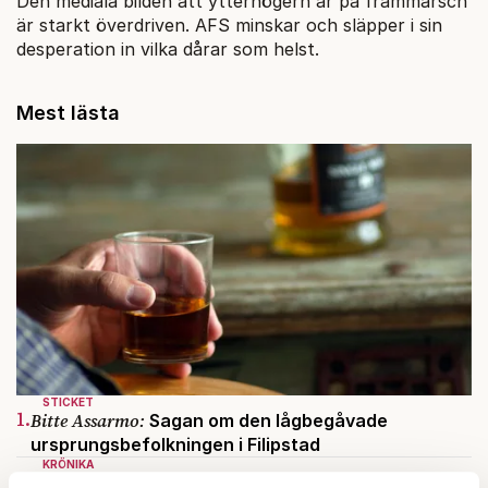
Den mediala bilden att ytterhögern är på frammarsch
är starkt överdriven. AFS minskar och släpper i sin
desperation in vilka dårar som helst.
Mest lästa
STICKET
1.
Bitte Assarmo:
Sagan om den lågbegåvade
ursprungsbefolkningen i Filipstad
KRÖNIKA
2.
Sakine Madon:
Efter islamistdådet oroar sig