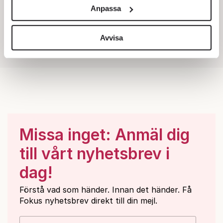
och annonserna till användarna, tillhandahålla funktioner
Anpassa
för sociala medier och analysera vår trafik. Vi
vidarebefordrar även sådana identifierare och annan
information från din enhet till de sociala medier och
Avvisa
annons- och analysföretag som vi samarbetar med.
Dessa kan i sin tur kombinera informationen med annan
information som du har tillhandahållit eller som de har
samlat in när du har använt deras tjänster.
Om du vill läsa mer om hur vi hanterar personuppgifter
kan du göra det
här
.
Missa inget: Anmäl dig
till vårt nyhetsbrev i
dag!
Förstå vad som händer. Innan det händer. Få
Fokus nyhetsbrev direkt till din mejl.