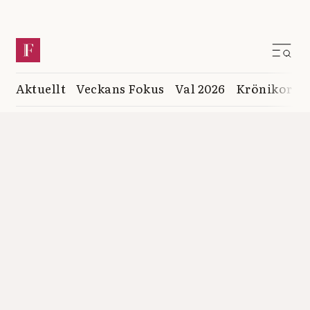
Aktuellt
Veckans Fokus
Val 2026
Krönikor
K