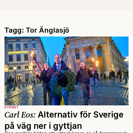
Tagg: Tor Änglasjö
STICKET
Carl Eos:
Alternativ för Sverige
på väg ner i gyttjan