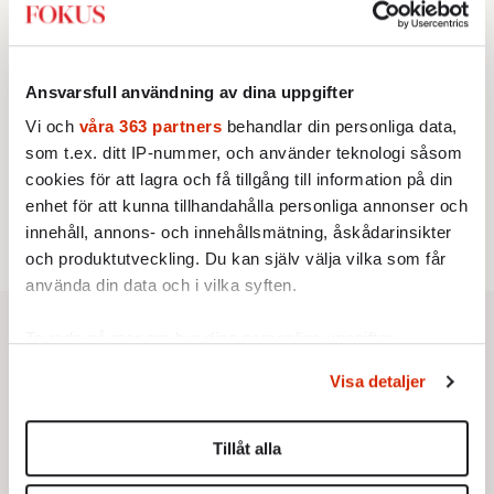
vänstern för Agnes Wold
UTRIKES
3.
Därför liknar Putin både tsaren och Stalin
Av: Bengt Jangfeldt
Ansvarsfull användning av dina uppgifter
KRÖNIKA
4.
Johan Hakelius:
DN-rubriken visar vad som sägs
Vi och
våra 363 partners
behandlar din personliga data,
mellan raderna
som t.ex. ditt IP-nummer, och använder teknologi såsom
STICKET
5.
Johan Romin:
Varför ställs aldrig dessa frågor?
cookies för att lagra och få tillgång till information på din
STICKET
enhet för att kunna tillhandahålla personliga annonser och
6.
Dan Korn:
Quisling, quislingar och sten i glashus
innehåll, annons- och innehållsmätning, åskådarinsikter
och produktutveckling. Du kan själv välja vilka som får
använda din data och i vilka syften.
Ta reda på mer om hur dina personliga uppgifter
behandlas och ställ in dina preferenser i
detaljsektionen
.
Visa detaljer
Du kan ändra eller dra tillbaka ditt samtycke när som
helst från cookie-förklaringen.
Tillåt alla
Vi använder enhetsidentifierare för att anpassa innehållet