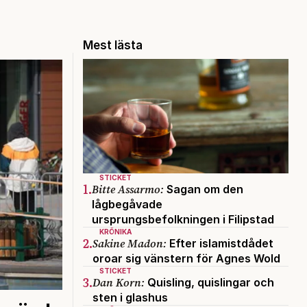
Mest lästa
STICKET
1.
Bitte Assarmo:
Sagan om den
lågbegåvade
ursprungsbefolkningen i Filipstad
KRÖNIKA
2.
Sakine Madon:
Efter islamistdådet
oroar sig vänstern för Agnes Wold
STICKET
3.
Dan Korn:
Quisling, quislingar och
sten i glashus