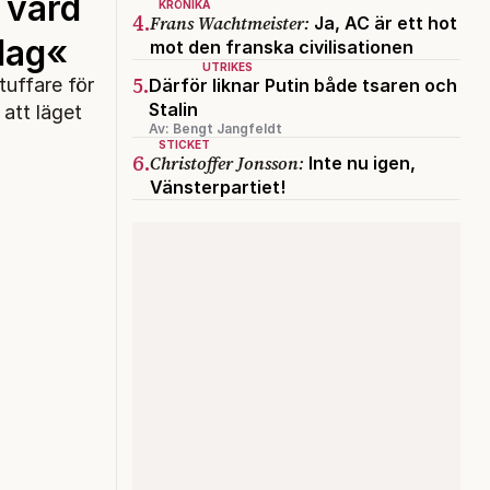
 värd
KRÖNIKA
4.
Frans Wachtmeister:
Ja, AC är ett hot
rdag«
mot den franska civilisationen
UTRIKES
5.
tuffare för
Därför liknar Putin både tsaren och
Stalin
att läget
Av: Bengt Jangfeldt
STICKET
6.
Christoffer Jonsson:
Inte nu igen,
Vänsterpartiet!