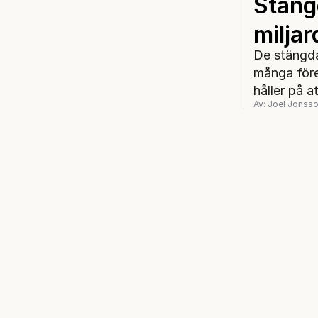
Stäng
milja
De stängda
många före
håller på at
Av: Joel Jonss