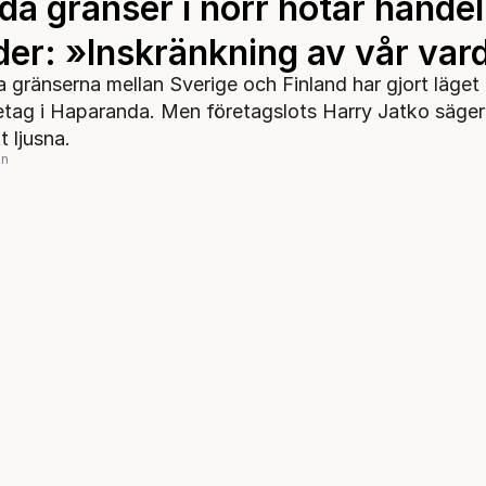
da gränser i norr hotar handel
rder: »Inskränkning av vår va
 gränserna mellan Sverige och Finland har gjort läget 
tag i Haparanda. Men företagslots Harry Jatko säger 
t ljusna.
on