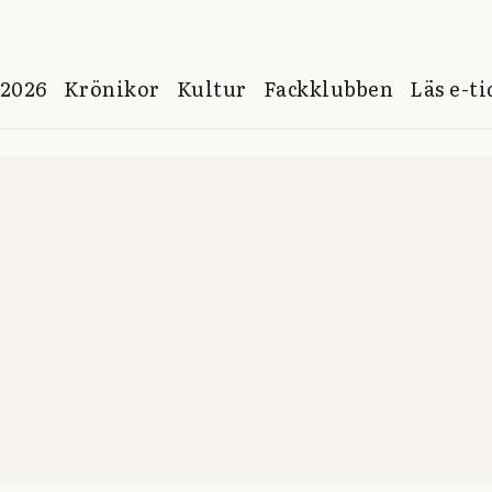
 2026
Krönikor
Kultur
Fackklubben
Läs e-t