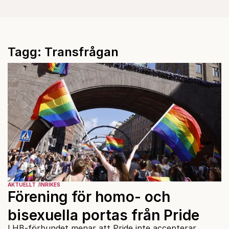
Tagg: Transfrågan
AKTUELLT
INRIKES
Förening för homo- och
bisexuella portas från Pride
LHB-förbundet menar att Pride inte accepterar