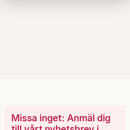
samlat in när du har använt deras tjänster.
Om du vill läsa mer om hur vi hanterar personuppgifter
kan du göra det
här
.
Missa inget: Anmäl dig
till vårt nyhetsbrev i