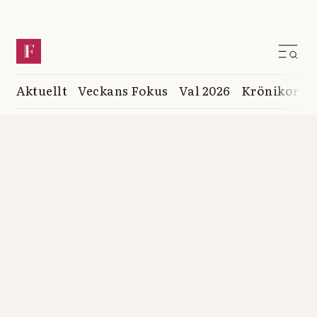
Aktuellt
Veckans Fokus
Val 2026
Krönikor
K