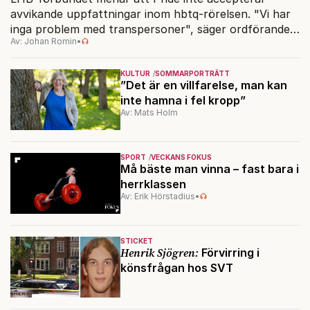
avvikande uppfattningar inom hbtq-rörelsen. "Vi har
inga problem med transpersoner", säger ordföranden
Av: Johan Romin
•
Linn Saarinen.
KULTUR
SOMMARPORTRÄTT
”Det är en villfarelse, man kan
inte hamna i fel kropp”
Av: Mats Holm
SPORT
VECKANS FOKUS
Må bäste man vinna – fast bara i
herrklassen
Av: Erik Hörstadius
•
STICKET
Henrik Sjögren:
Förvirring i
könsfrågan hos SVT