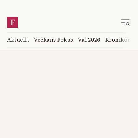
Aktuellt
Veckans Fokus
Val 2026
Krönikor
K