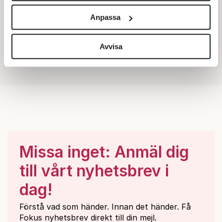
och annonserna till användarna, tillhandahålla funktioner
Anpassa
för sociala medier och analysera vår trafik. Vi
vidarebefordrar även sådana identifierare och annan
information från din enhet till de sociala medier och
Avvisa
annons- och analysföretag som vi samarbetar med.
Dessa kan i sin tur kombinera informationen med annan
information som du har tillhandahållit eller som de har
samlat in när du har använt deras tjänster.
Om du vill läsa mer om hur vi hanterar personuppgifter
kan du göra det
här
.
Missa inget: Anmäl dig
till vårt nyhetsbrev i
dag!
Förstå vad som händer. Innan det händer. Få
Fokus nyhetsbrev direkt till din mejl.