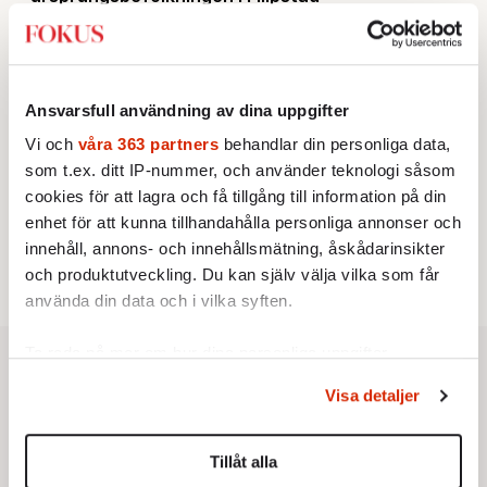
KRÖNIKA
2.
Sakine Madon:
Efter islamistdådet oroar sig
vänstern för Agnes Wold
UTRIKES
3.
Därför liknar Putin både tsaren och Stalin
Ansvarsfull användning av dina uppgifter
Av: Bengt Jangfeldt
KRÖNIKA
4.
Vi och
våra 363 partners
behandlar din personliga data,
Johan Hakelius:
DN-rubriken visar vad som sägs
som t.ex. ditt IP-nummer, och använder teknologi såsom
mellan raderna
STICKET
cookies för att lagra och få tillgång till information på din
5.
Johan Romin:
Varför ställs aldrig dessa frågor?
enhet för att kunna tillhandahålla personliga annonser och
STICKET
6.
Dan Korn:
Quisling, quislingar och sten i glashus
innehåll, annons- och innehållsmätning, åskådarinsikter
och produktutveckling. Du kan själv välja vilka som får
använda din data och i vilka syften.
Ta reda på mer om hur dina personliga uppgifter
behandlas och ställ in dina preferenser i
detaljsektionen
.
Visa detaljer
Du kan ändra eller dra tillbaka ditt samtycke när som
helst från cookie-förklaringen.
Tillåt alla
Vi använder enhetsidentifierare för att anpassa innehållet