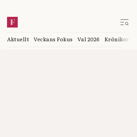
Aktuellt
Veckans Fokus
Val 2026
Krönikor
K