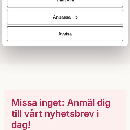
Vi använder enhetsidentifierare för att anpassa innehållet
och annonserna till användarna, tillhandahålla funktioner
Anpassa
för sociala medier och analysera vår trafik. Vi
vidarebefordrar även sådana identifierare och annan
information från din enhet till de sociala medier och
Avvisa
annons- och analysföretag som vi samarbetar med.
Dessa kan i sin tur kombinera informationen med annan
information som du har tillhandahållit eller som de har
samlat in när du har använt deras tjänster.
Om du vill läsa mer om hur vi hanterar personuppgifter
kan du göra det
här
.
Missa inget: Anmäl dig
till vårt nyhetsbrev i
dag!