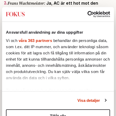
2.
Frans Wachtmeister:
Ja, AC är ett hot mot den
franska civilisationen
STICKET
3.
Bitte Assarmo:
Sagan om den lågbegåvade
ursprungsbefolkningen i Filipstad
KRÖNIKA
4.
Nina Lekander:
Ansvarsfull användning av dina uppgifter
På ”Kommunisthögskolan” drömde
alla om att vara arbetarklass
Vi och
våra 363 partners
behandlar din personliga data,
INRIKES
5.
som t.ex. ditt IP-nummer, och använder teknologi såsom
Vattenbristen är här – men var femte liter läcker
ut
cookies för att lagra och få tillgång till information på din
Av: Susanne Gäre
enhet för att kunna tillhandahålla personliga annonser och
KRÖNIKA
6.
Sakine Madon:
innehåll, annons- och innehållsmätning, åskådarinsikter
Efter islamistdådet oroar sig
vänstern för Agnes Wold
och produktutveckling. Du kan själv välja vilka som får
använda din data och i vilka syften.
Ta reda på mer om hur dina personliga uppgifter
behandlas och ställ in dina preferenser i
detaljsektionen
.
Visa detaljer
Du kan ändra eller dra tillbaka ditt samtycke när som
helst från cookie-förklaringen.
Tillåt alla