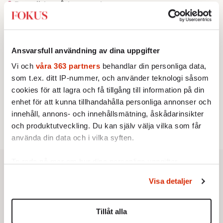
2.
Den röda tråden som brast
Av: Gustaf Lewander
KRÖNIKA
3.
Frans Wachtmeister:
Ja, AC är ett hot mot den
franska civilisationen
KRÖNIKA
Ansvarsfull användning av dina uppgifter
4.
Nina Lekander:
På ”Kommunisthögskolan” drömde
Vi och
våra 363 partners
behandlar din personliga data,
alla om att vara arbetarklass
som t.ex. ditt IP-nummer, och använder teknologi såsom
KRÖNIKA
5.
Sakine Madon:
Efter islamistdådet oroar sig
cookies för att lagra och få tillgång till information på din
vänstern för Agnes Wold
enhet för att kunna tillhandahålla personliga annonser och
STICKET
6.
Dan Korn:
Quisling, quislingar och sten i glashus
innehåll, annons- och innehållsmätning, åskådarinsikter
och produktutveckling. Du kan själv välja vilka som får
använda din data och i vilka syften.
Ta reda på mer om hur dina personliga uppgifter
behandlas och ställ in dina preferenser i
detaljsektionen
.
Visa detaljer
Du kan ändra eller dra tillbaka ditt samtycke när som
helst från cookie-förklaringen.
Tillåt alla
Vi använder enhetsidentifierare för att anpassa innehållet