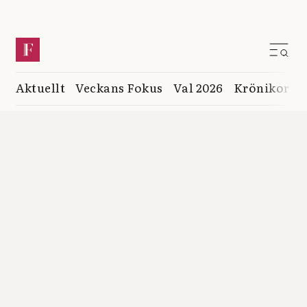
Aktuellt
Veckans Fokus
Val 2026
Krönikor
K