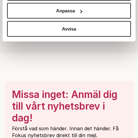
och annonserna till användarna, tillhandahålla funktioner
Anpassa
för sociala medier och analysera vår trafik. Vi
vidarebefordrar även sådana identifierare och annan
information från din enhet till de sociala medier och
Avvisa
annons- och analysföretag som vi samarbetar med.
Dessa kan i sin tur kombinera informationen med annan
information som du har tillhandahållit eller som de har
samlat in när du har använt deras tjänster.
Om du vill läsa mer om hur vi hanterar personuppgifter
kan du göra det
här
.
Missa inget: Anmäl dig
till vårt nyhetsbrev i
dag!
Förstå vad som händer. Innan det händer. Få
Fokus nyhetsbrev direkt till din mejl.