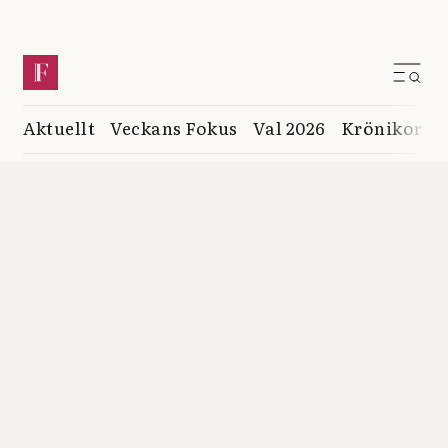
Aktuellt
Veckans Fokus
Val 2026
Krönikor
K