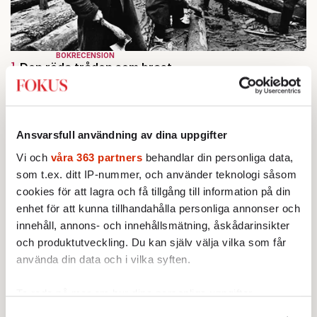
BOKRECENSION
1.
Den röda tråden som brast
Av: Gustaf Lewander
INRIKES
2.
Vattenbristen är här – men var femte liter läcker
ut
Av: Susanne Gäre
Ansvarsfull användning av dina uppgifter
KRÖNIKA
3.
Nina Lekander:
På ”Kommunisthögskolan” drömde
Vi och
våra 363 partners
behandlar din personliga data,
alla om att vara arbetarklass
som t.ex. ditt IP-nummer, och använder teknologi såsom
KRÖNIKA
4.
Frans Wachtmeister:
cookies för att lagra och få tillgång till information på din
Ja, AC är ett hot mot den
franska civilisationen
enhet för att kunna tillhandahålla personliga annonser och
STICKET
innehåll, annons- och innehållsmätning, åskådarinsikter
5.
Bitte Assarmo:
Sagan om den lågbegåvade
och produktutveckling. Du kan själv välja vilka som får
ursprungsbefolkningen i Filipstad
använda din data och i vilka syften.
KRÖNIKA
6.
Sakine Madon:
Efter islamistdådet oroar sig
vänstern för Agnes Wold
Ta reda på mer om hur dina personliga uppgifter
behandlas och ställ in dina preferenser i
detaljsektionen
.