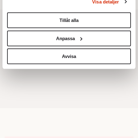
Visa detaljer
Du kan ändra eller dra tillbaka ditt samtycke när som
helst från cookie-förklaringen.
Tillåt alla
Vi använder enhetsidentifierare för att anpassa innehållet
och annonserna till användarna, tillhandahålla funktioner
Anpassa
för sociala medier och analysera vår trafik. Vi
vidarebefordrar även sådana identifierare och annan
information från din enhet till de sociala medier och
Avvisa
annons- och analysföretag som vi samarbetar med.
Dessa kan i sin tur kombinera informationen med annan
information som du har tillhandahållit eller som de har
samlat in när du har använt deras tjänster.
Om du vill läsa mer om hur vi hanterar personuppgifter
kan du göra det
här
.