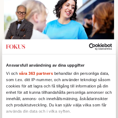
KRÖNIKA
1.
Johan Hakelius:
DN-rubriken visar vad som sägs
mellan raderna
Ansvarsfull användning av dina uppgifter
BOKRECENSION
2.
Den röda tråden som brast
Vi och
våra 363 partners
behandlar din personliga data,
Av: Gustaf Lewander
som t.ex. ditt IP-nummer, och använder teknologi såsom
INRIKES
3.
Vattenbristen är här – men var femte liter läcker
cookies för att lagra och få tillgång till information på din
ut
enhet för att kunna tillhandahålla personliga annonser och
Av: Susanne Gäre
innehåll, annons- och innehållsmätning, åskådarinsikter
KRÖNIKA
4.
Lars Åberg:
Cyklisternas megalomani tar över
och produktutveckling. Du kan själv välja vilka som får
Stockholm
använda din data och i vilka syften.
KRÖNIKA