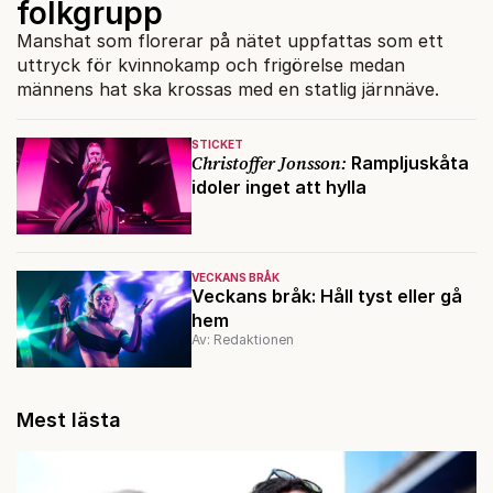
folkgrupp
Manshat som florerar på nätet uppfattas som ett
uttryck för kvinnokamp och frigörelse medan
männens hat ska krossas med en statlig järnnäve.
STICKET
Christoffer Jonsson:
Rampljuskåta
idoler inget att hylla
VECKANS BRÅK
Veckans bråk: Håll tyst eller gå
hem
Av: Redaktionen
Mest lästa