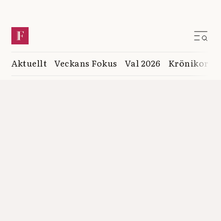
Aktuellt
Veckans Fokus
Val 2026
Krönikor
K