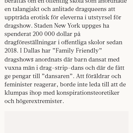
berättas om en offentlig skola som anordnade
en talangjakt och anlitade dragqueens att
uppträda erotisk för eleverna i utstyrsel för
dragshow. Staden New York uppges ha
spenderat 200 000 dollar på
dragföreställningar i offentliga skolor sedan
2018. I Dallas har ”Family Friendly”
s
dragshow
anordnats där barn dansat med
vuxna män i drag-strip-dans och där de fått
ge pengar till ”dansaren”. Att föräldrar och
feminister reagerar, borde inte leda till att de
klumpas ihop med konspirationsteoretiker
och högerextremister.