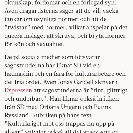
okunskap, fördomar och en förlegad syn.
Även dragartisterna säger att de vill väcka
tankar om osynliga normer och att de
”twistar” med normer, vilket anspelar på det
queera inslaget att skruva, och bryta normer
för kön och sexualitet.
De på sociala medier som försvarar
sagostunderna har liknat SD vid en
hatmaskin och en fara för kulturarbetare och
det fria ordet. Även Jonas Gardell skriver i
Expressen
att sagostunderna är ”fint, glittrigt
och underbart”. Han liknar också kritiken
från SD med Orbans Ungern och Putins
Ryssland. Rubriken på hans text
”Kulturkriget mot oss trappas nu upp på
allvar” antyder också att det anses som en