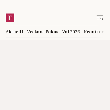
Aktuellt
Veckans Fokus
Val 2026
Krönikor
K