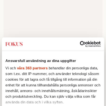
Ansvarsfull användning av dina uppgifter
Råder olika uppfattningar om
Vi och
våra 363 partners
behandlar din personliga data,
fenomenet
som t.ex. ditt IP-nummer, och använder teknologi såsom
cookies för att lagra och få tillgång till information på din
Många i England ifrågasätter också hur
enhet för att kunna tillhandahålla personliga annonser och
manliga dragartister som föreställer kvinnor,
innehåll, annons- och innehållsmätning, åskådarinsikter
kan bidra till att bryta stereotyper. De anser
och produktutveckling. Du kan själv välja vilka som får
att det tvärtom förstärker könsroller och
använda din data och i vilka syften.