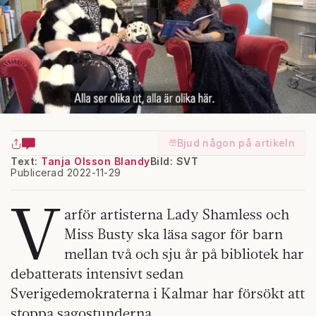
Bjud någon på artikeln
Text:
Tanja Olsson Blandy
Bild: SVT
Publicerad 2022-11-29
V
arför artisterna Lady Shamless och
Miss Busty ska läsa sagor för barn
mellan två och sju år på bibliotek har
debatterats intensivt sedan
Sverigedemokraterna i Kalmar har försökt att
stoppa sagostunderna.