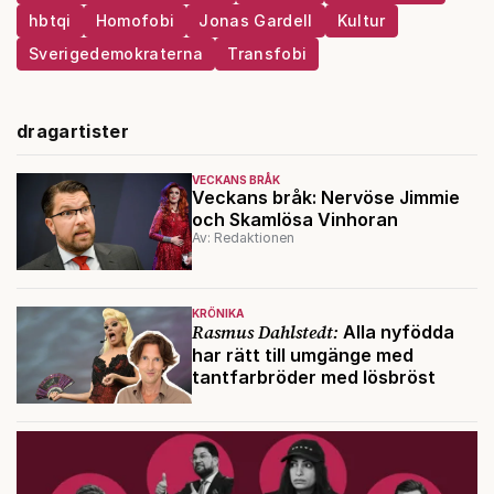
hbtqi
Homofobi
Jonas Gardell
Kultur
Sverigedemokraterna
Transfobi
dragartister
VECKANS BRÅK
Veckans bråk: Nervöse Jimmie
och Skamlösa Vinhoran
Av: Redaktionen
KRÖNIKA
Rasmus Dahlstedt:
Alla nyfödda
har rätt till umgänge med
tantfarbröder med lösbröst