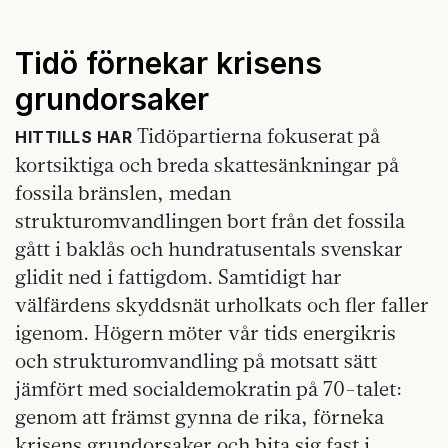
Tidö förnekar krisens
grundorsaker
Tidöpartierna fokuserat på
HITTILLS HAR
kortsiktiga och breda skattesänkningar på
fossila bränslen, medan
strukturomvandlingen bort från det fossila
gått i baklås och hundratusentals svenskar
glidit ned i fattigdom. Samtidigt har
välfärdens skyddsnät urholkats och fler faller
igenom. Högern möter vår tids energikris
och strukturomvandling på motsatt sätt
jämfört med socialdemokratin på 70-talet:
genom att främst gynna de rika, förneka
krisens grundorsaker och bita sig fast i