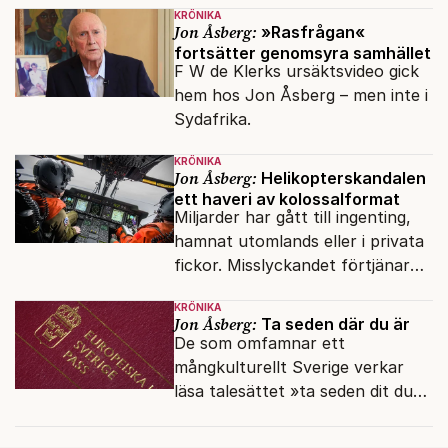
KRÖNIKA
Jon Åsberg:
»Rasfrågan«
fortsätter genomsyra samhället
F W de Klerks ursäktsvideo gick
hem hos Jon Åsberg – men inte i
Sydafrika.
KRÖNIKA
Jon Åsberg:
Helikopterskandalen
ett haveri av kolossalformat
Miljarder har gått till ingenting,
hamnat utomlands eller i privata
fickor. Misslyckandet förtjänar
en haveriutredning.
KRÖNIKA
Jon Åsberg:
Ta seden där du är
De som omfamnar ett
mångkulturellt Sverige verkar
läsa talesättet »ta seden dit du
kommer« bokstavligt.