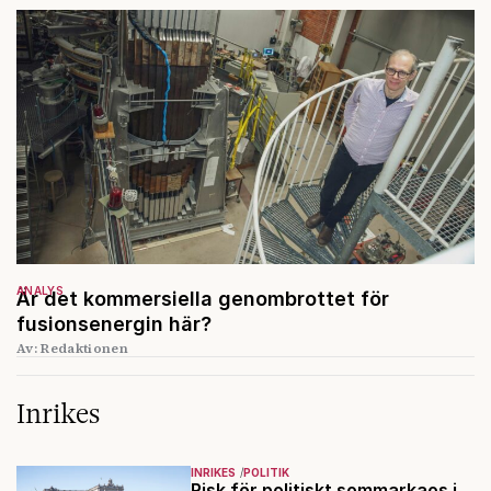
ANALYS
Är det kommersiella genombrottet för
fusionsenergin här?
Av: Redaktionen
Inrikes
INRIKES
POLITIK
Risk för politiskt sommarkaos i