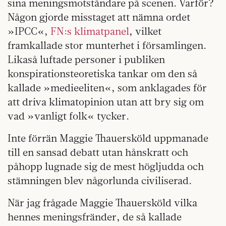
sina meningsmotståndare på scenen. Varför?
Någon gjorde misstaget att nämna ordet
»IPCC«,
FN:s klimatpanel
, vilket
framkallade stor munterhet i församlingen.
Likaså luftade personer i publiken
konspirationsteoretiska tankar om den så
kallade »medieeliten«, som anklagades för
att driva klimatopinion utan att bry sig om
vad »vanligt folk« tycker.
Inte förrän Maggie Thauersköld uppmanade
till en sansad debatt utan hånskratt och
påhopp lugnade sig de mest högljudda och
stämningen blev någorlunda civiliserad.
När jag frågade Maggie Thauersköld vilka
hennes meningsfränder, de så kallade