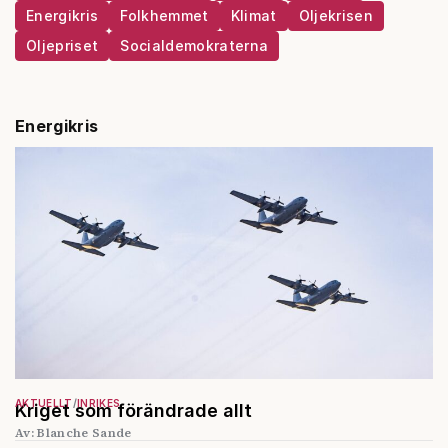
Energikris
Folkhemmet
Klimat
Oljekrisen
Oljepriset
Socialdemokraterna
Energikris
AKTUELLT
INRIKES
Kriget som förändrade allt
Av: Blanche Sande