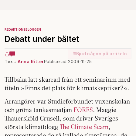
REDAKTIONSBLOGGEN
Debatt under bältet
Bjud någon på artikeln
Text:
Anna Ritter
Publicerad 2009-11-25
Tillbaka lätt skärrad från ett seminarium med
titeln »Finns det plats för klimatskeptiker?«.
Arrangörer var Studieförbundet vuxenskolan
och gröna tankesmedjan
FORES
. Maggie
Thauersköld Crusell, som driver Sveriges
största klimatblogg
The Climate Scam
,
representerade de så kallade skeptikerna, de