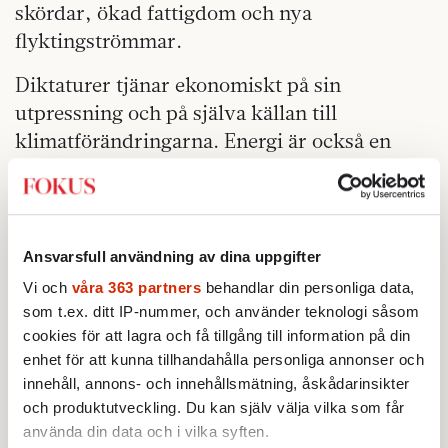
skördar, ökad fattigdom och nya
flyktingströmmar.
Diktaturer tjänar ekonomiskt på sin
utpressning och på själva källan till
klimatförändringarna. Energi är också en
central faktor för inflationen. Det är svårt att
hitta episoder i världens industrialiserade
historia med global inflation som inte drivits
av stegrande energipriser. De mest kända är
Ansvarsfull användning av dina uppgifter
förstås oljekriserna 1973 och 1979 som ledde
Vi och
våra 363 partners
behandlar din personliga data,
till prischocker, inflation och global
som t.ex. ditt IP-nummer, och använder teknologi såsom
ekonomisk kris. De utdragna energi- och
cookies för att lagra och få tillgång till information på din
enhet för att kunna tillhandahålla personliga annonser och
industrikriserna som följde i Europa lärde oss
innehåll, annons- och innehållsmätning, åskådarinsikter
vad svåra prischocker i värsta fall leder till:
och produktutveckling. Du kan själv välja vilka som får
avindustrialisering, massarbetslöshet och
använda din data och i vilka syften.