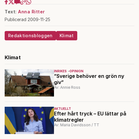
Text:
Anna Ritter
Publicerad 2009-11-25
Redaktionsbloggen
Klimat
Klimat
INRIKES
OPINION
”Sverige behöver en grön ny
giv”
Av: Annie Ross
AKTUELLT
Efter hårt tryck – EU lättar på
klimatregler
Av: Maria Davidsson / TT