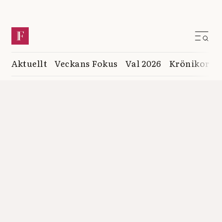
Aktuellt
Veckans Fokus
Val 2026
Krönikor
K