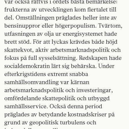
var också rättvis i ordets bästa bemärkelse:
frukterna av utvecklingen kom flertalet till
del. Omställningen präglades heller inte av
bensinuppror eller högerpopulism. Tvärtom,
utfasningen av olja ur energisystemet hade
brett stöd. För att lyckas krävdes både höjd
skattekvot, aktiv arbetsmarknadspolitik och
fokus på full sysselsättning. Redskapen hade
socialdemokratin lärt sig behärska. Under
efterkrigstidens extremt snabba
samhällsomvandling var kärnan
arbetsmarknadspolitik och investeringar,
omfördelande skattepolitik och utbyggd
samhällsservice. Också denna period
präglades av betydande kostnadskriser på
grund av geopolitisk turbulens och