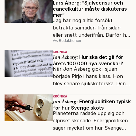
Lars Åberg: ”Självcensur och
cancelkultur måste diskuteras
mer”
Jag har nog alltid försökt
betrakta samtiden från sidan
eller snett underifrån. Därför har
Av: Redaktionen
mina reportage ofta handlat om
minoriteter och
KRÖNIKA
värderingskonflikter, säger Lars
Jon Åsberg:
Hur ska det gå för
årets 100 000 nya svenskar?
Åberg, ny krönikör på Fokus.
När Jon Åsberg gick i sjuan
började Pirjo i hans klass. Hon
blev senare sjuksköterska. Den
integrationsresan förblir en dröm
KRÖNIKA
för många av dagens nya
Jon Åsberg:
Energipolitiken typisk
svenskar.
för hur Sverige sköts
Planeterna radade upp sig och
elpriset skenade. Energipolitiken
säger mycket om hur Sverige
sköts numera.