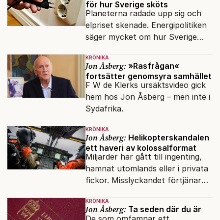
svenskar.
för hur Sverige sköts
Planeterna radade upp sig och
elpriset skenade. Energipolitiken
säger mycket om hur Sverige
sköts numera.
KRÖNIKA
Jon Åsberg:
»Rasfrågan«
fortsätter genomsyra samhället
F W de Klerks ursäktsvideo gick
hem hos Jon Åsberg – men inte i
Sydafrika.
KRÖNIKA
Jon Åsberg:
Helikopterskandalen
ett haveri av kolossalformat
Miljarder har gått till ingenting,
hamnat utomlands eller i privata
fickor. Misslyckandet förtjänar
en haveriutredning.
KRÖNIKA
Jon Åsberg:
Ta seden där du är
De som omfamnar ett