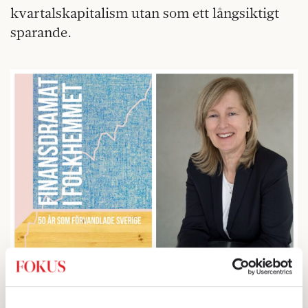
kvartalskapitalism utan som ett långsiktigt
sparande.
Finansdramat i
Torun Nilsson är aktuell med sina bok
folkhemmet – 50 år som förvandlade Sverige
. Foto: Ian
Johnson