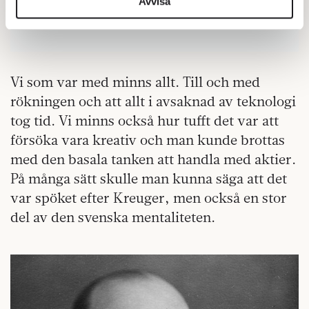
information från din enhet till de sociala medier och
Avvisa
annons- och analysföretag som vi samarbetar med.
Förlaget Näringslivshistoria
Dessa kan i sin tur kombinera informationen med annan
information som du har tillhandahållit eller som de har
samlat in när du har använt deras tjänster.
Vi som var med minns allt. Till och med
Om du vill läsa mer om hur vi hanterar personuppgifter
rökningen och att allt i avsaknad av teknologi
kan du göra det
här
.
tog tid. Vi minns också hur tufft det var att
försöka vara kreativ och man kunde brottas
med den basala tanken att handla med aktier.
På många sätt skulle man kunna säga att det
var spöket efter Kreuger, men också en stor
del av den svenska mentaliteten.