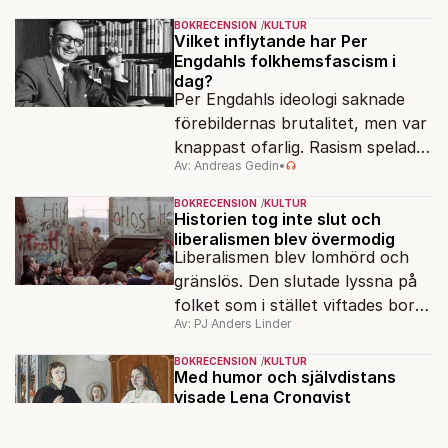
ryska imperialismen leder till en
BOKRECENSION
KULTUR
förenklad bild av historien.
Vilket inflytande har Per
Engdahls folkhemsfascism i
dag?
Per Engdahls ideologi saknade
förebildernas brutalitet, men var
knappast ofarlig. Rasism spelades
Av: Andreas Gedin
•
ned i förmån för "kultur". Känns
det igen?
BOKRECENSION
KULTUR
Historien tog inte slut och
liberalismen blev övermodig
Liberalismen blev lomhörd och
gränslös. Den slutade lyssna på
folket som i stället viftades bort
Av: PJ Anders Linder
och misstänkliggjordes. Men kan
liberalismen komma tillbaka?
BOKRECENSION
KULTUR
Med humor och självdistans
visade Lena Cronqvist
vardagens mörker
Lena Cronqvist fann det djupt