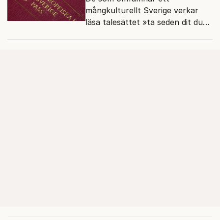
mångkulturellt Sverige verkar
läsa talesättet »ta seden dit du
kommer« bokstavligt.