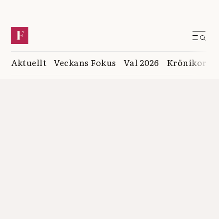
Aktuellt
Veckans Fokus
Val 2026
Krönikor
K