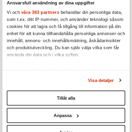
Ansvarsfull användning av dina uppgifter
Vi och
våra 363 partners
behandlar din personliga data,
Finansdramat i folkhemmet – 50
Med sin bok
som t.ex. ditt IP-nummer, och använder teknologi såsom
år som förvandlade Sverige
cookies för att lagra och få tillgång till information på din
har hon kartlagt
enhet för att kunna tillhandahålla personliga annonser och
hur den svenska finansmarknaden gick från
innehåll, annons- och innehållsmätning, åskådarinsikter
att vara en tungrodd koloss som knappt hade
och produktutveckling. Du kan själv välja vilka som får
förändrats sedan Ivar Kreuger till att bli ett
använda din data och i vilka syften.
internationellt föredöme. Tillsammans med
hennes man Ronald Fagerfjäll utgör de
Ta reda på mer om hur dina personliga uppgifter
behandlas och ställ in dina preferenser i
detaljsektionen
.
Sveriges mest kompetenta par när det gäller
Visa detaljer
Du kan ändra eller dra tillbaka ditt samtycke när som
ekonomijournalistik.
helst från cookie-förklaringen.
Tillåt alla
Vi använder enhetsidentifierare för att anpassa innehållet
Finansdramat i folkhemmet – 50 år som förvandlade
och annonserna till användarna, tillhandahålla funktioner
Anpassa
Sverige
för sociala medier och analysera vår trafik. Vi
vidarebefordrar även sådana identifierare och annan
Torun Nilsson