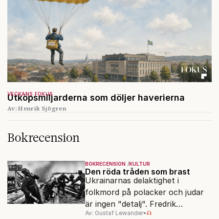
VECKANS FOKUS
Utköpsmiljarderna som döljer haverierna
Av: Henrik Sjögren
Bokrecension
BOKRECENSION
KULTUR
Den röda tråden som brast
Ukrainarnas delaktighet i
folkmord på polacker och judar
är ingen "detalj". Fredrik
Av: Gustaf Lewander
•
Segerfeldts iver att skildra den