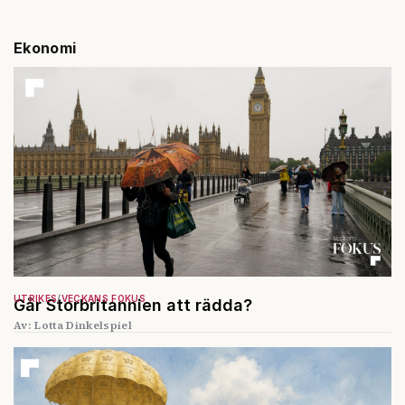
Ekonomi
UTRIKES
VECKANS FOKUS
Går Storbritannien att rädda?
Av: Lotta Dinkelspiel