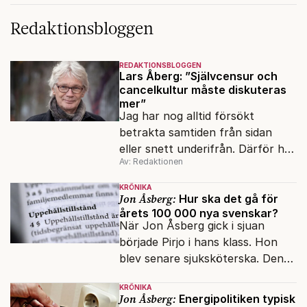
Redaktionsbloggen
REDAKTIONSBLOGGEN
Lars Åberg: ”Självcensur och
cancelkultur måste diskuteras
mer”
Jag har nog alltid försökt
betrakta samtiden från sidan
eller snett underifrån. Därför har
Av: Redaktionen
mina reportage ofta handlat om
minoriteter och
KRÖNIKA
värderingskonflikter, säger Lars
Jon Åsberg:
Hur ska det gå för
årets 100 000 nya svenskar?
Åberg, ny krönikör på Fokus.
När Jon Åsberg gick i sjuan
började Pirjo i hans klass. Hon
blev senare sjuksköterska. Den
integrationsresan förblir en dröm
KRÖNIKA
för många av dagens nya
Jon Åsberg:
Energipolitiken typisk