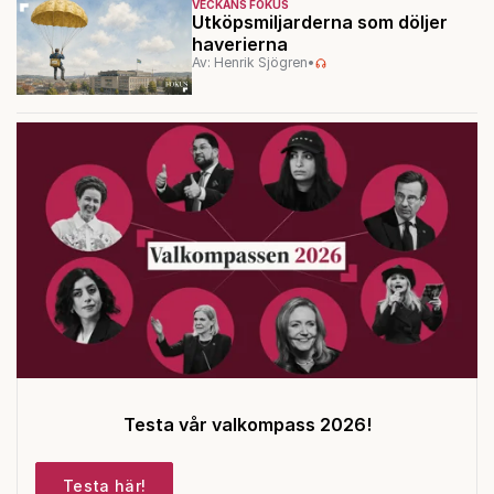
VECKANS FOKUS
Utköpsmiljarderna som döljer
haverierna
Av: Henrik Sjögren
•
Testa vår valkompass 2026!
Testa här!