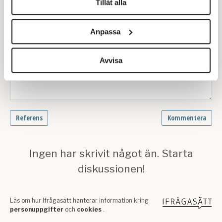
Tillåt alla
Vi använder enhetsidentifierare för att anpassa innehållet
och annonserna till användarna, tillhandahålla funktioner
Anpassa
för sociala medier och analysera vår trafik. Vi
vidarebefordrar även sådana identifierare och annan
information från din enhet till de sociala medier och
Avvisa
annons- och analysföretag som vi samarbetar med.
Dessa kan i sin tur kombinera informationen med annan
information som du har tillhandahållit eller som de har
samlat in när du har använt deras tjänster.
Om du vill läsa mer om hur vi hanterar personuppgifter
kan du göra det
här
.