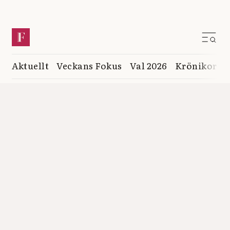
Aktuellt
Veckans Fokus
Val 2026
Krönikor
K