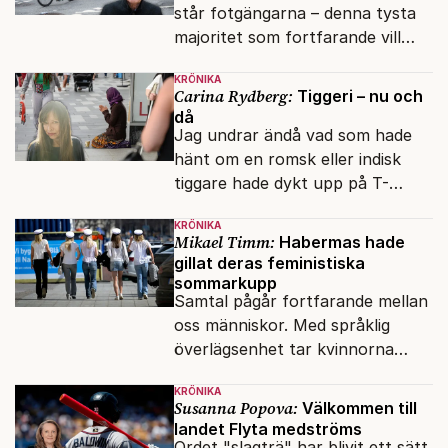
står fotgängarna – denna tysta
majoritet som fortfarande vill
promenera, flanera eller strosa.
KRÖNIKA
Carina Rydberg:
Tiggeri – nu och
då
Jag undrar ändå vad som hade
hänt om en romsk eller indisk
tiggare hade dykt upp på T-
banan med en mobiltelefon, till
KRÖNIKA
vilken det hade gått bra att
Mikael Timm:
Habermas hade
swisha.
gillat deras feministiska
sommarkupp
Samtal pågår fortfarande mellan
oss människor. Med språklig
överlägsenhet tar kvinnorna
över det offentliga rummet.
KRÖNIKA
Susanna Popova:
Välkommen till
landet Flyta medströms
Ordet "slagträ" har blivit ett sätt