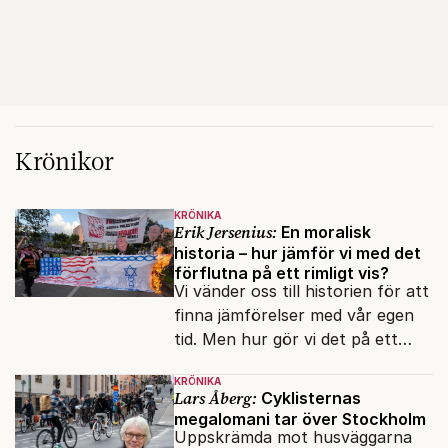
Krönikor
KRÖNIKA
Erik Jersenius:
En moralisk
historia – hur jämför vi med det
förflutna på ett rimligt vis?
Vi vänder oss till historien för att
finna jämförelser med vår egen
tid. Men hur gör vi det på ett
sakligt sätt? Filosofen Jonathan
KRÖNIKA
Glover visar vägen.
Lars Åberg:
Cyklisternas
megalomani tar över Stockholm
Uppskrämda mot husväggarna