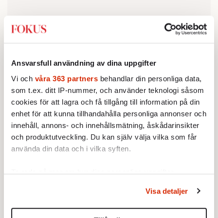
Ansvarsfull användning av dina uppgifter
Vi och
våra 363 partners
behandlar din personliga data,
som t.ex. ditt IP-nummer, och använder teknologi såsom
cookies för att lagra och få tillgång till information på din
enhet för att kunna tillhandahålla personliga annonser och
innehåll, annons- och innehållsmätning, åskådarinsikter
och produktutveckling. Du kan själv välja vilka som får
använda din data och i vilka syften.
Allt var inte bättre i Australien på åttiotalet än
Ta reda på mer om hur dina personliga uppgifter
det är i Sverige i dag. Men somligt.
behandlas och ställ in dina preferenser i
detaljsektionen
.
Visa detaljer
Du kan ändra eller dra tillbaka ditt samtycke när som
helst från cookie-förklaringen.