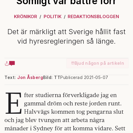
Somligt var bättre förr
KRÖNIKOR
POLITIK
REDAKTIONSBLOGGEN
Det är märkligt att Sverige hållit fast
vid hyresregleringen så länge.
Bjud någon på artikeln
Text:
Jon Åsberg
Bild: TT
Publicerad 2021-05-07
E
fter studierna förverkligade jag en
gammal dröm och reste jorden runt.
Halvvägs kommen tog pengarna slut
och jag blev tvungen att arbeta några
månader i Sydney för att komma vidare. Sett