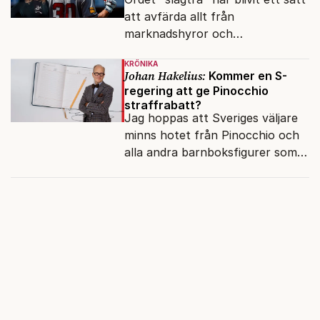
att avfärda allt från
marknadshyror och
slöserikommissioner till frågor
KRÖNIKA
om antisemitism.
Johan Hakelius:
Kommer en S-
regering att ge Pinocchio
straffrabatt?
Jag hoppas att Sveriges väljare
minns hotet från Pinocchio och
alla andra barnboksfigurer som
snart befrias från hämmande
upphovsrätt.