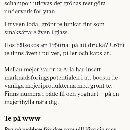
schampon utlovas det grönas teet göra
underverk för ytan.
I frysen
Jodå, grönt te funkar fint som
smaksättare även i glass.
Hos hälsokosten
Tröttnat på att dricka? Grönt
te finns även i pulver, piller och kapslar.
Mellan mejerivarorna
Arla har insett
marknadsföringspotentialen i att boosta de
vanliga mejeriprodukterna med grönt te.
Finns numera i både fil och yoghurt – på en
mejerihylla nära dig.
Te på www
Bra på webben för den som vill lära sig mer.