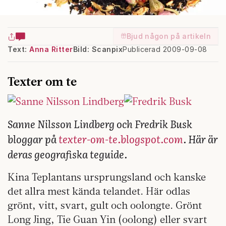
Bjud någon på artikeln
Text:
Anna Ritter
Bild: Scanpix
Publicerad 2009-09-08
Texter om te
Sanne Nilsson Lindberg och Fredrik Busk
bloggar på
texter-om-te.blogspot.com
. Här är
deras geografiska teguide.
Kina
Teplantans ursprungsland och kanske
det allra mest kända telandet. Här odlas
grönt, vitt, svart, gult och oolongte. Grönt
Long Jing, Tie Guan Yin (oolong) eller svart