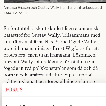
Annalisa Ericson och Gustav Wally framför en jitterbugparodi
1944. Foto: TT
En fördubblad skatt skulle bli en ekonomisk
katastrof för Gustav Wally. Tillsammans med
sin främsta stjärna Nils Poppe tågade Wally
upp till finansminister Ernst Wigforss för att
protestera, men utan framgång. Lösningen
blev att Wally i återstående föreställningar
fogade in två poliskonstaplar som då och då
kom in och småpratade lite. Vips – en röd
tråd var skapad och föreställningen kunde
även i skattemyndighetens ögon betecknas
som en revy.