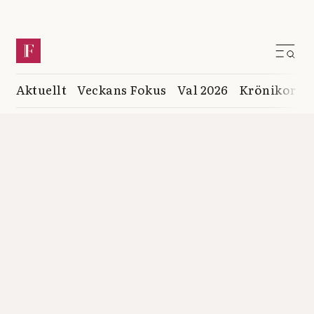
Aktuellt
Veckans Fokus
Val 2026
Krönikor
K