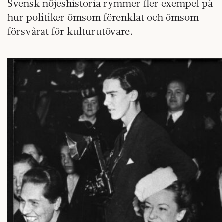
Svensk nöjeshistoria rymmer fler exempel på
hur politiker ömsom förenklat och ömsom
försvårat för kulturutövare.