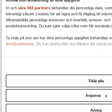
Ansvarsfull användning av dina uppgifter
Vi och
våra 363 partners
behandlar din personliga data, som
teknologi såsom cookies för att lagra och få tillgång till infor
tillhandahålla personliga annonser och innehåll, annons- och
produktutveckling. Du kan själv välja vilka som får använda di
Ta reda på mer om hur dina personliga uppgifter behandlas och
detaljsektionen
. Du kan ändra eller dra tillbaka ditt samtyc
Vi använder enhetsidentifierare för att anpassa innehållet och
funktioner för sociala medier och analysera vår trafik. Vi vid
annan information från din enhet till de sociala medier och 
samarbetar med. Dessa kan i sin tur kombinera information
tillhandahållit eller som de har samlat in när du har använt de
Tillåt alla
Om du vill läsa mer om hur vi hanterar personuppgifter kan 
Anpassa
Avvisa