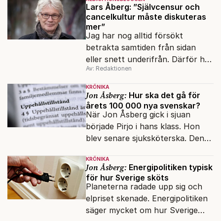
Lars Åberg: ”Självcensur och
cancelkultur måste diskuteras
mer”
Jag har nog alltid försökt
betrakta samtiden från sidan
eller snett underifrån. Därför har
Av: Redaktionen
mina reportage ofta handlat om
minoriteter och
KRÖNIKA
värderingskonflikter, säger Lars
Jon Åsberg:
Hur ska det gå för
årets 100 000 nya svenskar?
Åberg, ny krönikör på Fokus.
När Jon Åsberg gick i sjuan
började Pirjo i hans klass. Hon
blev senare sjuksköterska. Den
integrationsresan förblir en dröm
KRÖNIKA
för många av dagens nya
Jon Åsberg:
Energipolitiken typisk
svenskar.
för hur Sverige sköts
Planeterna radade upp sig och
elpriset skenade. Energipolitiken
säger mycket om hur Sverige