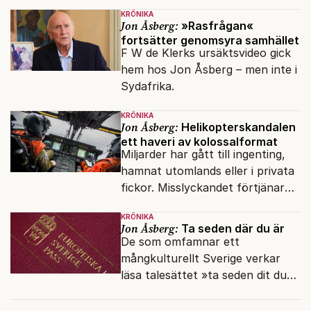
sköts numera.
KRÖNIKA
Jon Åsberg:
»Rasfrågan«
fortsätter genomsyra samhället
F W de Klerks ursäktsvideo gick
hem hos Jon Åsberg – men inte i
Sydafrika.
KRÖNIKA
Jon Åsberg:
Helikopterskandalen
ett haveri av kolossalformat
Miljarder har gått till ingenting,
hamnat utomlands eller i privata
fickor. Misslyckandet förtjänar
en haveriutredning.
KRÖNIKA
Jon Åsberg:
Ta seden där du är
De som omfamnar ett
mångkulturellt Sverige verkar
läsa talesättet »ta seden dit du
kommer« bokstavligt.