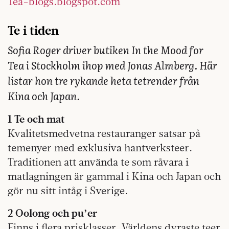
Tea-blogs.blogspot.com
Te i tiden
Sofia Roger driver butiken I
n the Mood for
Tea i Stockholm
ihop med Jonas Almberg. Här
listar hon tre rykande heta tetrender från
Kina och Japan.
1 Te och mat
Kvalitetsmedvetna restauranger satsar på
temenyer med exklusiva hantverksteer.
Traditionen att använda te som råvara i
matlagningen är gammal i Kina och Japan och
gör nu sitt intåg i Sverige.
2 Oolong och pu’er
Finns i flera prisklasser. Världens dyraste teer