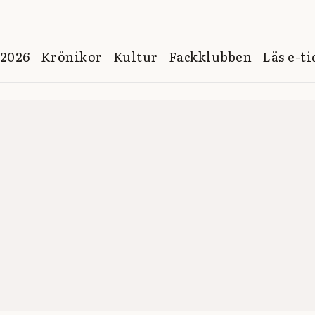
 2026
Krönikor
Kultur
Fackklubben
Läs e-t