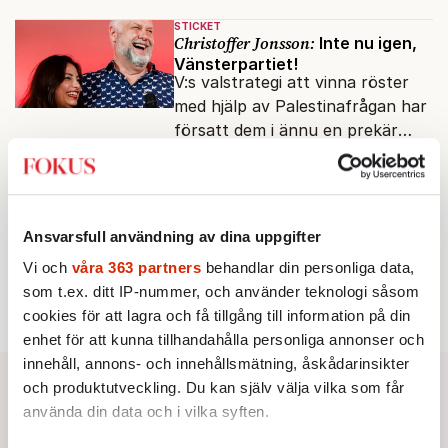
andras partiledare i sjön -
STICKET
otänkbart.
Christoffer Jonsson:
Inte nu igen,
Vänsterpartiet!
V:s valstrategi att vinna röster
med hjälp av Palestinafrågan har
försatt dem i ännu en prekär
situation där empati övergått i
STICKET
terrorvurm.
Josef Milerad:
Kvinnlig omskärelse
och politisk aktivism maskerad
till hälsoforskning
Ansvarsfull användning av dina uppgifter
Tre svenska forskare vill att
Vi och
våra 363 partners
behandlar din personliga data,
kvinnlig könsstympning ska kallas
som t.ex. ditt IP-nummer, och använder teknologi såsom
”genital praxis” och
cookies för att lagra och få tillgång till information på din
komplikationer avskrivs som
enhet för att kunna tillhandahålla personliga annonser och
sensationsjournalistik.
innehåll, annons- och innehållsmätning, åskådarinsikter
och produktutveckling. Du kan själv välja vilka som får
använda din data och i vilka syften.