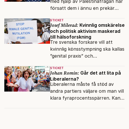
med hjälp av Palestinafrågan har
försatt dem i ännu en prekär
situation där empati övergått i
STICKET
terrorvurm.
Josef Milerad:
Kvinnlig omskärelse
och politisk aktivism maskerad
till hälsoforskning
Tre svenska forskare vill att
kvinnlig könsstympning ska kallas
”genital praxis” och
komplikationer avskrivs som
STICKET
sensationsjournalistik.
Johan Romin:
Går det att lita på
Liberalerna?
Liberalerna måste få stöd av
andra partiers väljare om man vill
klara fyraprocentsspärren. Kan
dessa potentiella väljare lita på
Mohamsson?