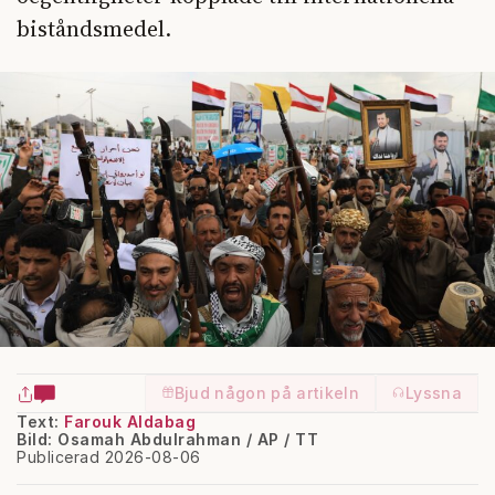
biståndsmedel.
Bjud någon på artikeln
Lyssna
Text:
Farouk Aldabag
Bild: Osamah Abdulrahman / AP / TT
Publicerad 2026-08-06