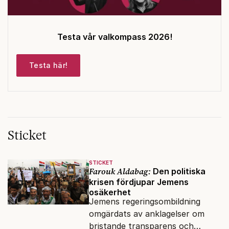
Testa vår valkompass 2026!
Testa här!
Sticket
STICKET
Farouk Aldabag:
Den politiska
krisen fördjupar Jemens
osäkerhet
Jemens regeringsombildning
omgärdats av anklagelser om
bristande transparens och