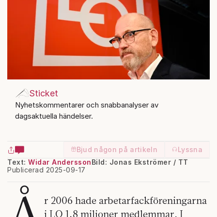
Sticket
Nyhetskommentarer och snabbanalyser av
dagsaktuella händelser.
Bjud någon på artikeln
Lyssna
Text:
Widar Andersson
Bild: Jonas Ekströmer / TT
Publicerad 2025-09-17
Å
r 2006 hade arbetarfackföreningarna
i LO 1,8 miljoner medlemmar. I