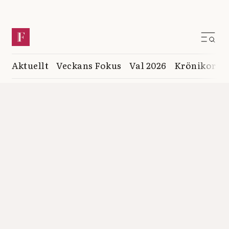
Aktuellt
Veckans Fokus
Val 2026
Krönikor
K