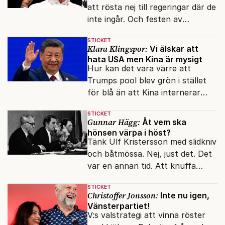
att rösta nej till regeringar där de
inte ingår. Och festen av
reformer och inflation ska
STICKET
betalas med lån.
Klara Klingspor:
Vi älskar att
hata USA men Kina är mysigt
Hur kan det vara värre att
Trumps pool blev grön i stället
för blå än att Kina internerar
minoritetsgruppen i
STICKET
omskolningsläger?
Gunnar Hägg:
Åt vem ska
hönsen värpa i höst?
Tänk Ulf Kristersson med slidkniv
och båtmössa. Nej, just det. Det
var en annan tid. Att knuffa
andras partiledare i sjön -
STICKET
otänkbart.
Christoffer Jonsson:
Inte nu igen,
Vänsterpartiet!
V:s valstrategi att vinna röster