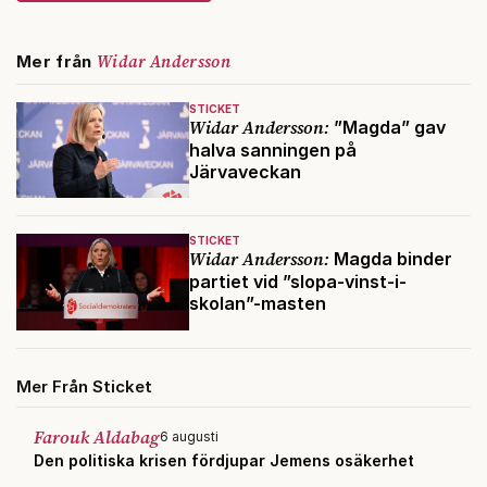
Widar Andersson
Mer från
STICKET
Widar Andersson:
”Magda” gav
halva sanningen på
Järvaveckan
STICKET
Widar Andersson:
Magda binder
partiet vid ”slopa-vinst-i-
skolan”-masten
Mer Från Sticket
Farouk Aldabag
6 augusti
Den politiska krisen fördjupar Jemens osäkerhet