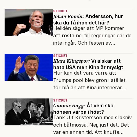
oegentligheter kopplade till
STICKET
internationella biståndsmedel.
Johan Romin:
Andersson, hur
ska du få ihop det här?
Helldén säger att MP kommer
att rösta nej till regeringar där de
inte ingår. Och festen av
reformer och inflation ska
STICKET
betalas med lån.
Klara Klingspor:
Vi älskar att
hata USA men Kina är mysigt
Hur kan det vara värre att
Trumps pool blev grön i stället
för blå än att Kina internerar
minoritetsgruppen i
STICKET
omskolningsläger?
Gunnar Hägg:
Åt vem ska
hönsen värpa i höst?
Tänk Ulf Kristersson med slidkniv
och båtmössa. Nej, just det. Det
var en annan tid. Att knuffa