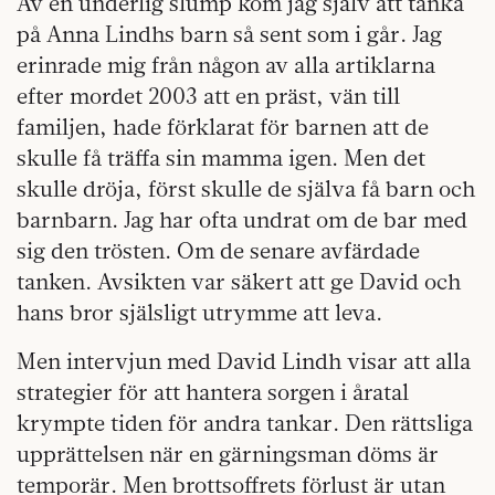
Av en underlig slump kom jag själv att tänka
på Anna Lindhs barn så sent som i går. Jag
erinrade mig från någon av alla artiklarna
efter mordet 2003 att en präst, vän till
familjen, hade förklarat för barnen att de
skulle få träffa sin mamma igen. Men det
skulle dröja, först skulle de själva få barn och
barnbarn. Jag har ofta undrat om de bar med
sig den trösten. Om de senare avfärdade
tanken. Avsikten var säkert att ge David och
hans bror själsligt utrymme att leva.
Men intervjun med David Lindh visar att alla
strategier för att hantera sorgen i åratal
krympte tiden för andra tankar. Den rättsliga
upprättelsen när en gärningsman döms är
temporär. Men brottsoffrets förlust är utan