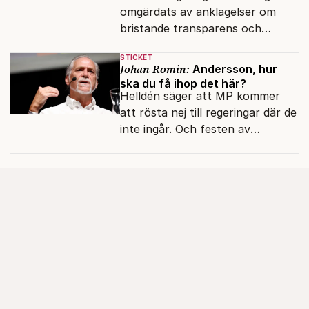
omgärdats av anklagelser om
bristande transparens och
oegentligheter kopplade till
STICKET
internationella biståndsmedel.
Johan Romin:
Andersson, hur
ska du få ihop det här?
Helldén säger att MP kommer
att rösta nej till regeringar där de
inte ingår. Och festen av
reformer och inflation ska
betalas med lån.