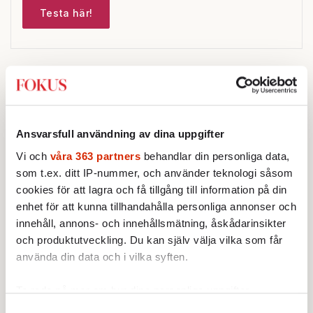
Testa här!
Sticket
Ansvarsfull användning av dina uppgifter
STICKET
Vi och
våra 363 partners
Christoffer Jonsson:
behandlar din personliga data,
Förföljelsen
av kristna pågår i medieskugga
som t.ex. ditt IP-nummer, och använder teknologi såsom
Nigerias regerings oförmåga att
cookies för att lagra och få tillgång till information på din
hantera förföljelsen av landets
enhet för att kunna tillhandahålla personliga annonser och
kristna fick amerikansk militär att
innehåll, annons- och innehållsmätning, åskådarinsikter
genomfört flera luftattacker mot
och produktutveckling. Du kan själv välja vilka som får
STICKET
milisen.
använda din data och i vilka syften.
Jonathan Norström:
Vad gör vi om
polisen inte kan skydda oss?
Brottsstatistiken må visa att
Ta reda på mer om hur dina personliga uppgifter
samhället har blivit tryggare,
behandlas och ställ in dina preferenser i
detaljsektionen
.