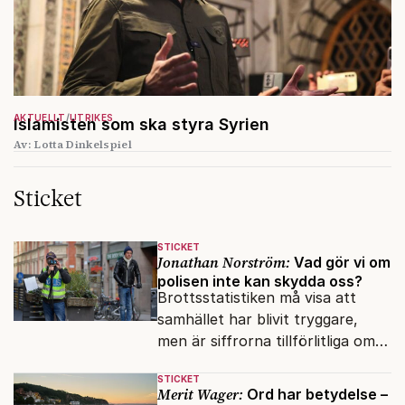
AKTUELLT
UTRIKES
Islamisten som ska styra Syrien
Av: Lotta Dinkelspiel
Sticket
STICKET
Jonathan Norström:
Vad gör vi om
polisen inte kan skydda oss?
Brottsstatistiken må visa att
samhället har blivit tryggare,
men är siffrorna tillförlitliga om
många inte ser meningen i att
STICKET
anmäla brott?
Merit Wager:
Ord har betydelse –