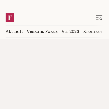
Aktuellt
Veckans Fokus
Val 2026
Krönikor
K