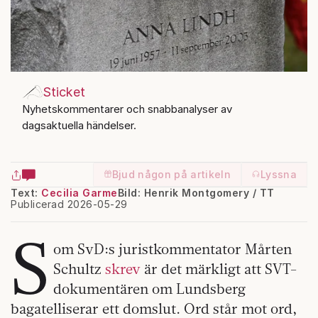
Sticket
Nyhetskommentarer och snabbanalyser av
dagsaktuella händelser.
Bjud någon på artikeln
Lyssna
Text:
Cecilia Garme
Bild: Henrik Montgomery / TT
Publicerad 2026-05-29
S
om SvD:s juristkommentator Mårten
Schultz
skrev
är det märkligt att SVT-
dokumentären om Lundsberg
bagatelliserar ett domslut. Ord står mot ord,