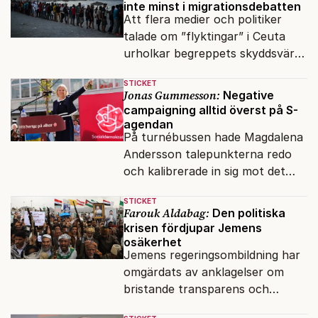
inte minst i migrationsdebatten
Att flera medier och politiker
talade om ”flyktingar” i Ceuta
urholkar begreppets skyddsvärde
för dem som faktiskt flyr krig
STICKET
och förföljelse.
Jonas Gummesson:
Negative
campaigning alltid överst på S-
agendan
På turnébussen hade Magdalena
Andersson talepunkterna redo
och kalibrerade in sig mot det
verkliga bytet som en målstyrd
STICKET
robot.
Farouk Aldabag:
Den politiska
krisen fördjupar Jemens
osäkerhet
Jemens regeringsombildning har
omgärdats av anklagelser om
bristande transparens och
oegentligheter kopplade till