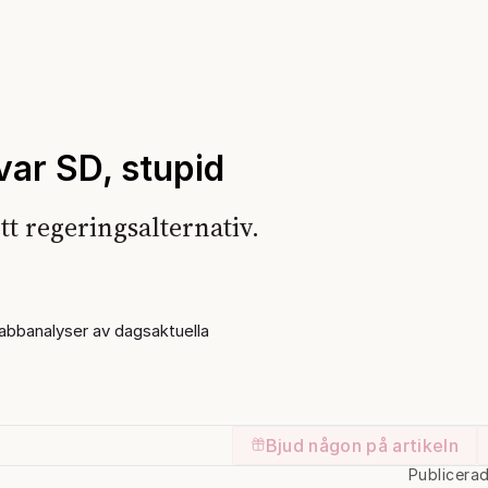
 var SD, stupid
tt regeringsalternativ.
bbanalyser av dagsaktuella
Bjud någon på artikeln
Publicera