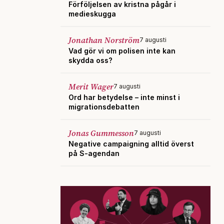
Förföljelsen av kristna pågår i
medieskugga
Jonathan Norström
7 augusti
Vad gör vi om polisen inte kan
skydda oss?
Merit Wager
7 augusti
Ord har betydelse – inte minst i
migrationsdebatten
Jonas Gummesson
7 augusti
Negative campaigning alltid överst
på S-agendan