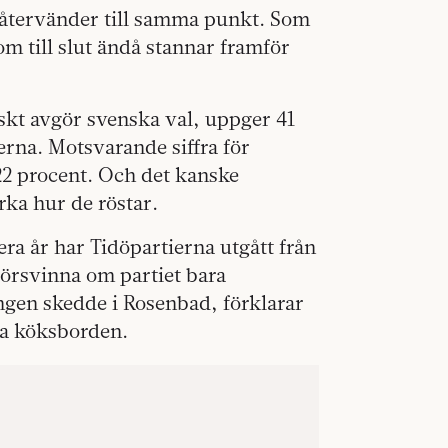
d återvänder till samma punkt. Som
 till slut ändå stannar framför
skt avgör svenska val, uppger 41
erna. Motsvarande siffra för
 22 procent. Och det kanske
erka hur de röstar.
lera år har Tidöpartierna utgått från
försvinna om partiet bara
gen skedde i Rosenbad, förklarar
ka köksborden.