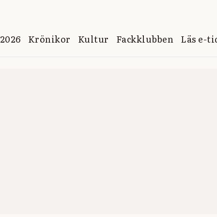
 2026
Krönikor
Kultur
Fackklubben
Läs e-t