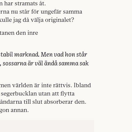
n har stramats åt.
rna nu står för ungefär samma
ulle jag då välja originalet?
tanen den inre
ostabil marknad. Men vad hon står
t, sossarna är väl ändå samma sak
men världen är inte rättvis. Ibland
d segerbucklan utan att flytta
ståndarna till slut absorberar den.
någon annan.