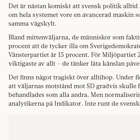
Det är nästan komiskt att svensk politik allti
om hela systemet vore en avancerad maskin som
samma vägskylt.
Bland mittenväljarna, de människor som fakti
procent att de tycker illa om Sverigedemokrat
Vänsterpartiet är 15 procent. För Miljöpartiet
viktigaste av allt – de tänker låta känslan påv
Det finns något tragiskt över alltihop. Under f
att väljarnas motstånd mot SD gradvis skulle 
behandlades som alla andra. Men normaliserin
analytikerna på Indikator. Inte runt de svens