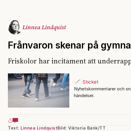
Linnea Lindquist
Frånvaron skenar på gymna
Friskolor har incitament att underrapp
Sticket
Nyhetskommentarer och sna
händelser.
Text:
Linnea Lindquist
Bild: Viktoria Bank/TT