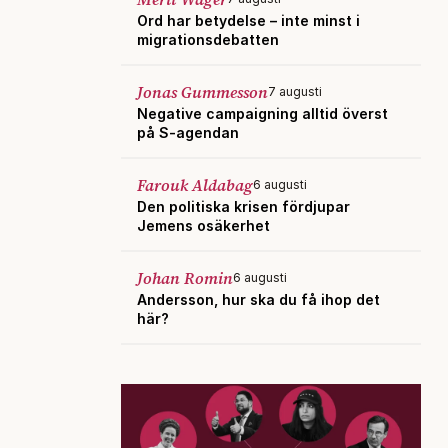
Ord har betydelse – inte minst i
migrationsdebatten
Jonas Gummesson
7 augusti
Negative campaigning alltid överst
på S-agendan
Farouk Aldabag
6 augusti
Den politiska krisen fördjupar
Jemens osäkerhet
Johan Romin
6 augusti
Andersson, hur ska du få ihop det
här?