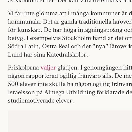
av skolkoncerner. Det kan vara de enda skolo
Vi får inte glömma att i många kommuner är 
kommunala. Det är gamla traditionella lärove
för kunskap. De har höga intagningspoäng oc
betyg. I exempelvis Stockholm handlar det
Södra Latin, Östra Real och det ”nya” lärover
Lund har sina Katedralskolor.
Friskolorna
väljer
glädjen. I genomgången hitt
någon rapporterad ogiltig frånvaro alls. De mena
500 elever inte skulle ha någon ogiltig frånvar
Israelsson på Almega Utbildning förklarade de
studiemotiverade elever.