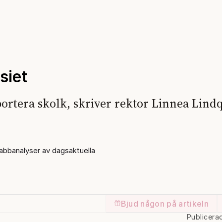
siet
ortera skolk, skriver rektor Linnea Lindq
bbanalyser av dagsaktuella
Bjud någon på artikeln
Publicera