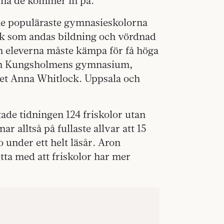
rna de kommer in på.
de populäraste gymnasieskolorna
rk som andas bildning och vördnad
h eleverna måste kämpa för få höga
 om Kungsholmens gymnasium,
ket Anna Whitlock. Uppsala och
ade tidningen 124 friskolor utan
r alltså på fullaste allvar att 15
o under ett helt läsår. Aron
tta med att friskolor har mer