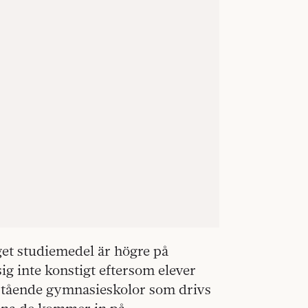
get studiemedel är högre på
ig inte konstigt eftersom elever
istående gymnasieskolor som drivs