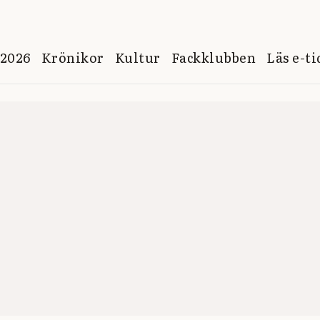
 2026
Krönikor
Kultur
Fackklubben
Läs e-t