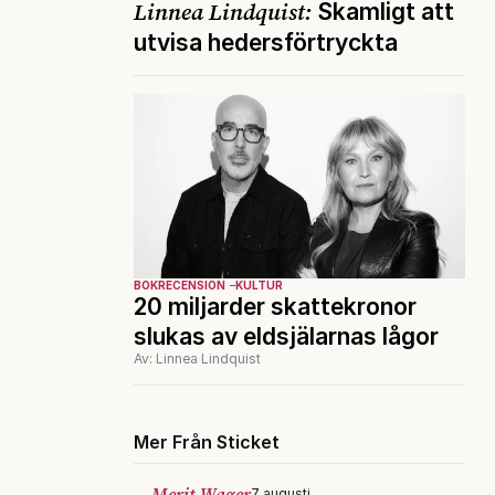
Linnea Lindquist:
Skamligt att
utvisa hedersförtryckta
BOKRECENSION
KULTUR
20 miljarder skattekronor
slukas av eldsjälarnas lågor
Av: Linnea Lindquist
Mer Från Sticket
Merit Wager
7 augusti