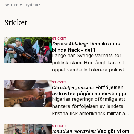
Av: Deniz Eryilmaz
Sticket
STICKET
Farouk Aldabag:
Demokratins
blinda fläck – del 1
Länge har Sverige varnats för
politisk islam. Hur långt kan ett
öppet samhälle tolerera politiska
rörelser som vill förändra det
STICKET
inifrån?
Christoffer Jonsson:
Förföljelsen
av kristna pågår i medieskugga
Nigerias regerings oförmåga att
hantera förföljelsen av landets
kristna fick amerikansk militär att
genomfört flera luftattacker mot
STICKET
milisen.
Jonathan Norström:
Vad gör vi om