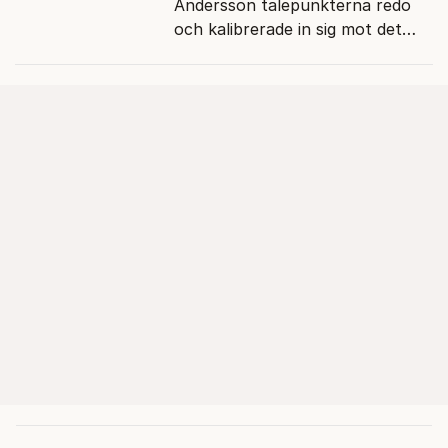
Andersson talepunkterna redo
och kalibrerade in sig mot det
verkliga bytet som en målstyrd
robot.