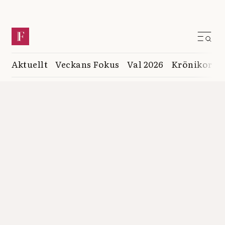
Aktuellt
Veckans Fokus
Val 2026
Krönikor
K