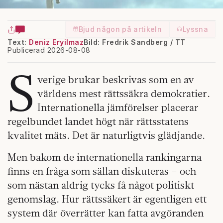
Bjud någon på artikeln
Lyssna
Text:
Deniz Eryilmaz
Bild: Fredrik Sandberg / TT
Publicerad 2026-08-08
S
verige brukar beskrivas som en av
världens mest rättssäkra demokratier.
Internationella jämförelser placerar
regelbundet landet högt när rättsstatens
kvalitet mäts. Det är naturligtvis glädjande.
Men bakom de internationella rankingarna
finns en fråga som sällan diskuteras – och
som nästan aldrig tycks få något politiskt
genomslag. Hur rättssäkert är egentligen ett
system där överrätter kan fatta avgöranden