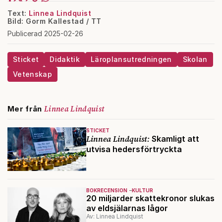
Text:
Linnea Lindquist
Bild: Gorm Kallestad / TT
Publicerad 2025-02-26
Sticket
Didaktik
Läroplansutredningen
Skolan
Vetenskap
Linnea Lindquist
Mer från
STICKET
Linnea Lindquist:
Skamligt att
utvisa hedersförtryckta
BOKRECENSION
KULTUR
20 miljarder skattekronor slukas
av eldsjälarnas lågor
Av: Linnea Lindquist