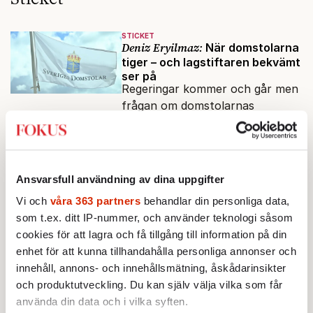
STICKET
Deniz Eryilmaz:
När domstolarna
tiger – och lagstiftaren bekvämt
ser på
Regeringar kommer och går men
frågan om domstolarnas
motiveringsskyldighet verkar
aldrig hamna högst upp på
STICKET
dagordningen.
Farouk Aldabag:
Demokratins
blinda fläck – del 1
Ansvarsfull användning av dina uppgifter
Länge har Sverige varnats för
Vi och
våra 363 partners
behandlar din personliga data,
politisk islam. Hur långt kan ett
som t.ex. ditt IP-nummer, och använder teknologi såsom
öppet samhälle tolerera politiska
cookies för att lagra och få tillgång till information på din
rörelser som vill förändra det
enhet för att kunna tillhandahålla personliga annonser och
STICKET
inifrån?
Christoffer Jonsson:
Förföljelsen
innehåll, annons- och innehållsmätning, åskådarinsikter
av kristna pågår i medieskugga
och produktutveckling. Du kan själv välja vilka som får
Nigerias regerings oförmåga att
använda din data och i vilka syften.
hantera förföljelsen av landets