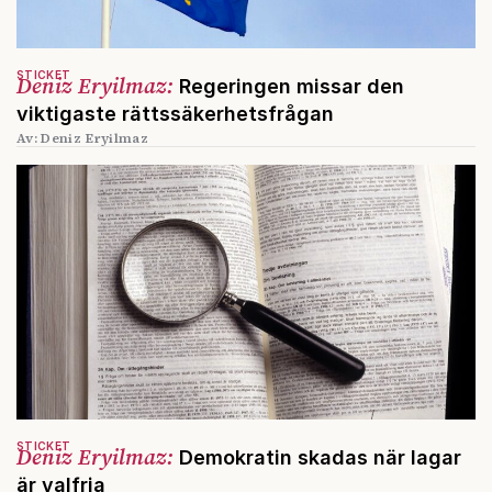
STICKET
Deniz Eryilmaz:
Regeringen missar den
viktigaste rättssäkerhetsfrågan
Av: Deniz Eryilmaz
STICKET
Deniz Eryilmaz:
Demokratin skadas när lagar
är valfria