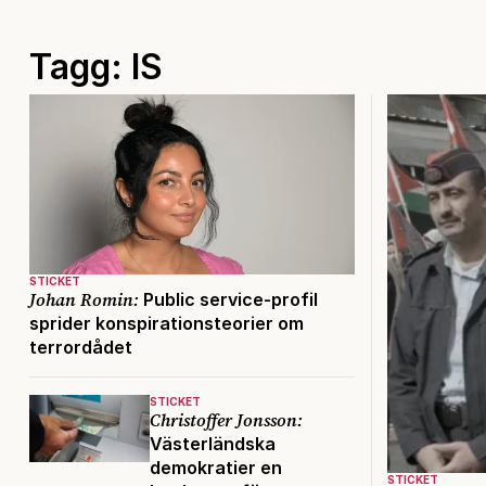
Tagg: IS
STICKET
Johan Romin:
Public service-profil
sprider konspirationsteorier om
terrordådet
STICKET
Christoffer Jonsson:
Västerländska
demokratier en
STICKET