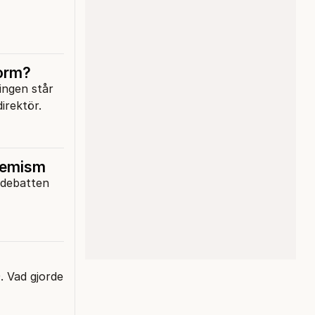
norm?
ingen står
irektör.
tremism
sdebatten
. Vad gjorde