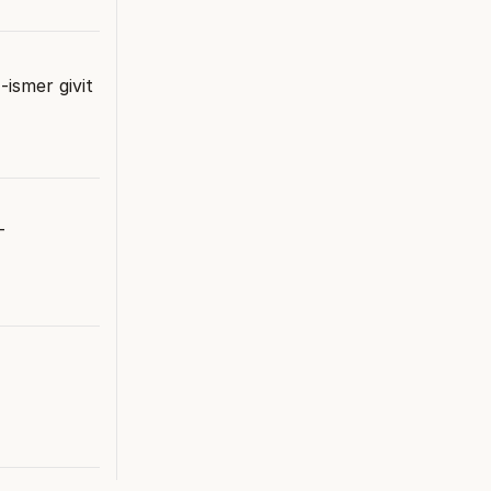
ismer givit
d
-