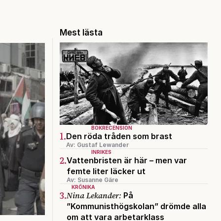
Mest lästa
BOKRECENSION
1.
Den röda tråden som brast
Av: Gustaf Lewander
INRIKES
2.
Vattenbristen är här – men var
femte liter läcker ut
Av: Susanne Gäre
KRÖNIKA
3.
Nina Lekander:
På
”Kommunisthögskolan” drömde alla
om att vara arbetarklass