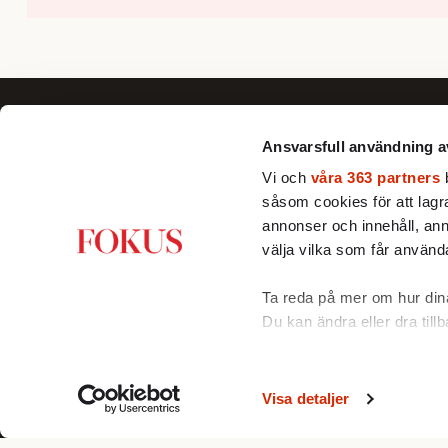
Ansvarsfull användning a
Vi och
våra 363 partners
b
såsom cookies för att lagra 
Fokus förklarar, fördjupar och ger nya
annonser och innehåll, ann
perspektiv till dig som vill se bortom
välja vilka som får använda
det dagsaktuella och förstå Sverige
och världen bättre.
Ta reda på mer om hur dina
Du kan ändra eller dra till
Vi använder enhetsidentifie
funktioner för sociala medi
Visa detaljer
© FPG Media AB 2005-2026
annan information från din
med. Dessa kan i sin tur k