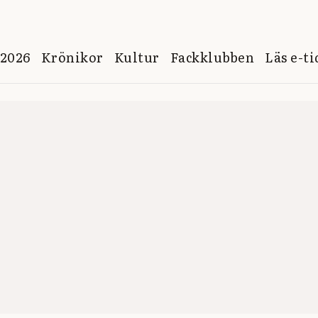
 2026
Krönikor
Kultur
Fackklubben
Läs e-t