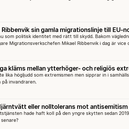
Ribbenvik sin gamla migrationslinje till EU-
u som politisk identitet med rätt till skydd. Bakom vägledn
gare Migrationsverkschefen Mikael Ribbenvik i dag är vice d
a kläms mellan ytterhöger- och religiös ex
te lika högljudd som extremismen men sipprar in i samhäll
m på invandraren.
järntvätt eller nolltolerans mot antisemitism
tstjänsten hade haft koll på den yngre skytten sedan 2019
r senare?