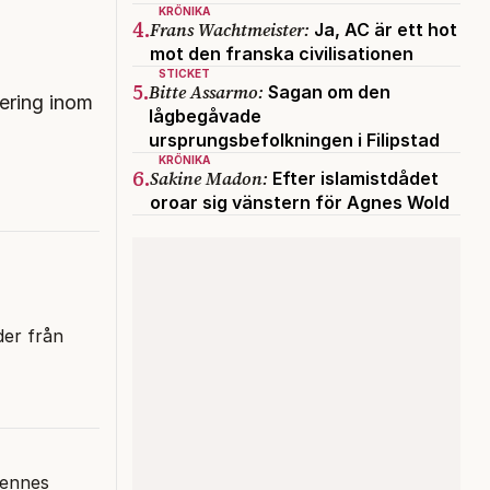
KRÖNIKA
4.
Frans Wachtmeister:
Ja, AC är ett hot
mot den franska civilisationen
STICKET
5.
Bitte Assarmo:
Sagan om den
sering inom
lågbegåvade
ursprungsbefolkningen i Filipstad
KRÖNIKA
6.
Sakine Madon:
Efter islamistdådet
oroar sig vänstern för Agnes Wold
der från
hennes