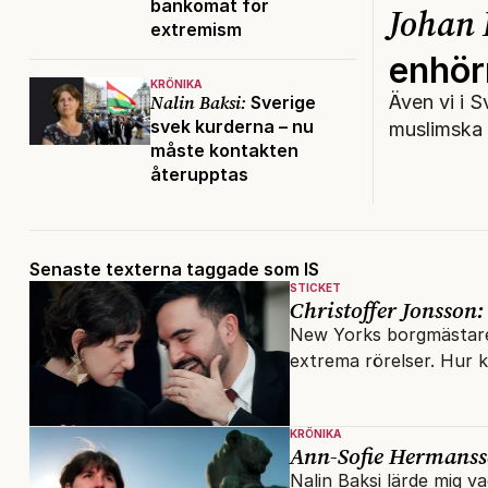
bankomat för
Johan
extremism
enhör
KRÖNIKA
Även vi i S
Nalin Baksi:
Sverige
svek kurderna – nu
muslimska 
måste kontakten
återupptas
Senaste texterna taggade som IS
STICKET
Christoffer Jonsson:
New Yorks borgmästare 
extrema rörelser. Hur 
KRÖNIKA
Ann-Sofie Hermanss
Nalin Baksi lärde mig v