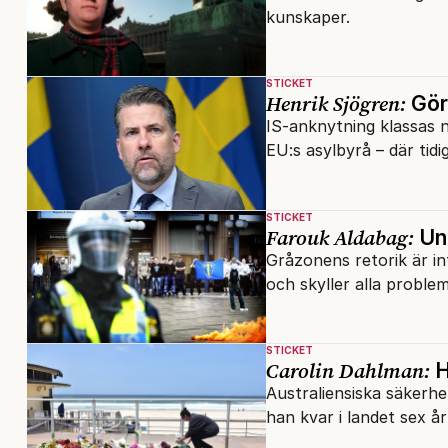
kunskaper.
STICKET
Henrik Sjögren:
Gör 
IS-anknytning klassas n
EU:s asylbyrå – där tidi
STICKET
Farouk Aldabag:
Ung
Gråzonens retorik är in
och skyller alla proble
STICKET
Carolin Dahlman:
H
Australiensiska säkerhe
han kvar i landet sex å