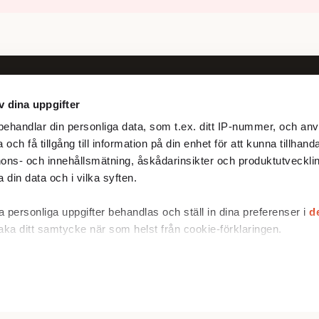
v dina uppgifter
Följ oss
ehandlar din personliga data, som t.ex. ditt IP-nummer, och anv
Facebook
och få tillgång till information på din enhet för att kunna tillhand
X
ons- och innehållsmätning, åskådarinsikter och produktutvecklin
 din data och i vilka syften.
 personliga uppgifter behandlas och ställ in dina preferenser i
d
baka ditt samtycke när som helst från cookie-förklaringen.
rare för att anpassa innehållet och annonserna till användarna, t
er och analysera vår trafik. Vi vidarebefordrar även sådana ident
 enhet till de sociala medier och annons- och analysföretag som
ombinera informationen med annan information som du har tillhand