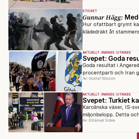
STICKET
Gunnar Hägg:
Med 
Hur ofattbart grymt kan
klädedräkt åt stammens
AKTUELLT
INRIKES
UTRIKES
Svepet: Goda resu
Goda resultat i Angered
procentparti och Iran går
Av: Gustaf Nilsson
AKTUELLT
INRIKES
UTRIKES
Svepet: Turkiet k
Karolinska växer, IS-sv
miljonbelopp. Detta och
Av: Emanuel Sidea