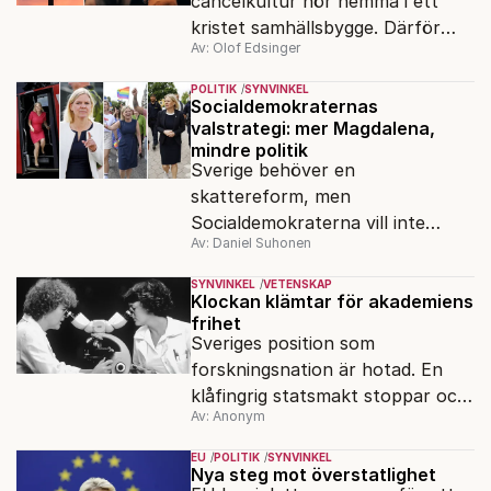
cancelkultur hör hemma i ett
kristet samhällsbygge. Därför
Av: Olof Edsinger
behövs det kristna arvet som
motvikt mot dagens intolerans.
POLITIK
SYNVINKEL
Socialdemokraternas
valstrategi: mer Magdalena,
mindre politik
Sverige behöver en
skattereform, men
Socialdemokraterna vill inte
Av: Daniel Suhonen
reformera – de vill att valet ska
handla om Magdalena
SYNVINKEL
VETENSKAP
Andersson, skriver Daniel
Klockan klämtar för akademiens
frihet
Suhonen.
Sveriges position som
forskningsnation är hotad. En
klåfingrig statsmakt stoppar och
Av: Anonym
åtalar forskare på mycket
tveksamma grunder.
EU
POLITIK
SYNVINKEL
Nya steg mot överstatlighet