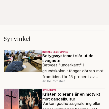
Synvinkel
INRIKES
SYNVINKEL
Betygssystemet slår ut de
svagaste
Betyget "underkänt" i
grundskolan stänger dörren mot
framtiden för 15 procent av
Av: Bo Rothstein
avgångseleverna. Det måste
bort, skriver Bo Rothstein.
SYNVINKEL
Kristen tolerans är en motvikt
mot cancelkultur
Varken godhetssignalering eller