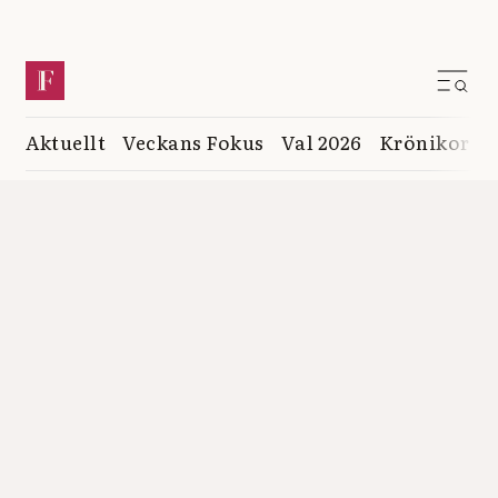
Aktuellt
Veckans Fokus
Val 2026
Krönikor
K