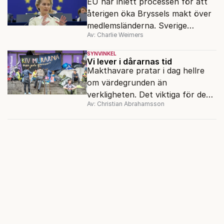
EU har inlett processen för att
återigen öka Bryssels makt över
medlemsländerna. Sverige
Av: Charlie Weimers
försöker skademinimera, men det
räcker inte.
SYNVINKEL
Vi lever i dårarnas tid
Makthavare pratar i dag hellre
om värdegrunden än
verkligheten. Det viktiga för dem
Av: Christian Abrahamsson
är hur det borde vara. Ingen vill
längre berätta hur det faktiskt
är.