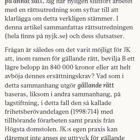
på annat sätt.
Jag har nyligen slutfört arbetet
med en rättsutredning som syftar till att
klarlägga om detta verkligen stämmer. I
denna artikel sammanfattas rättsutredningen
(hela finns på nyjk.se) och dess slutsatser.
Frågan är således om det varit möjligt för JK
att, inom ramen för gällande rätt, bevilja B ett
lägre belopp än 840 000 kronor eller att helt
avböja dennes ersättningskrav? Vad som i
gällande rätt
detta sammanhang utgör
baseras, liksom i andra sammanhang, på
lagstiftning, i detta fall den så kallade
frihetsberövandelagen (1998:714) med
tillhörande förarbeten samt praxis från
Högsta domstolen. JK:s egen praxis kan
däremot inte anses ge uttryck för gällande