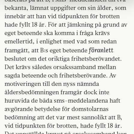
deras tjänster.
bekanta, lämnat uppgifter om sin ålder, som
Om du vill läsa mer om hur vi hanterar personuppgifter kan
innebär att han vid tidpunkten för brotten
du göra det
här
.
hade fyllt 18 år. För att jämkning på grund av
eget beteende ska komma i fråga krävs
emellertid, i enlighet med vad som redan
föranlett
framgått, att B:s eget beteende
beslutet om det oriktiga frihetsberövandet.
Det krävs således orsakssamband mellan
sagda beteende och frihetsberövande. Av
motiveringen till den nyss nämnda
åldersbedömningen framgår dock inte
huruvida de båda sms-meddelandena haft
avgörande betydelse för domstolarnas
bedömning att det var mest sannolikt att B,
vid tidpunkten för brotten, hade fyllt 18 år.
Det uppställda kravet på orsakssamband kan