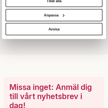
Tillåt alla
Vi använder enhetsidentifierare för att anpassa innehållet
och annonserna till användarna, tillhandahålla funktioner
Anpassa
för sociala medier och analysera vår trafik. Vi
vidarebefordrar även sådana identifierare och annan
information från din enhet till de sociala medier och
Avvisa
annons- och analysföretag som vi samarbetar med.
Dessa kan i sin tur kombinera informationen med annan
information som du har tillhandahållit eller som de har
samlat in när du har använt deras tjänster.
Om du vill läsa mer om hur vi hanterar personuppgifter
kan du göra det
här
.
Missa inget: Anmäl dig
till vårt nyhetsbrev i
dag!