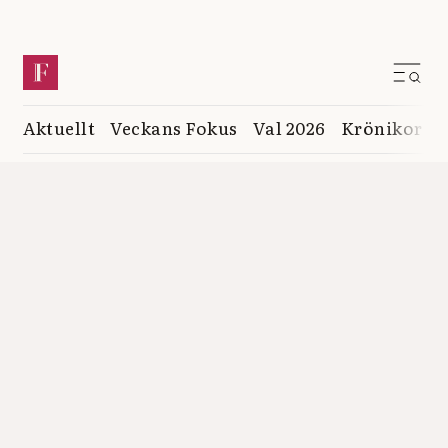
Aktuellt
Veckans Fokus
Val 2026
Krönikor
K