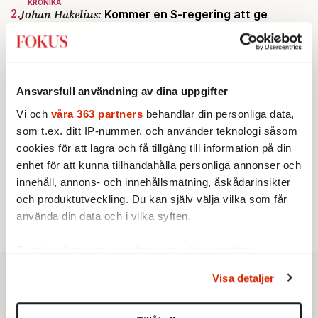
KRÖNIKA
2.
Johan Hakelius:
Kommer en S-regering att ge
Pinocchio straffrabatt?
STICKET
3.
Merit Wager:
Ord har betydelse – inte minst i
migrationsdebatten
STICKET
Ansvarsfull användning av dina uppgifter
4.
Jonas Gummesson:
Negative campaigning alltid
överst på S-agendan
Vi och
våra 363 partners
behandlar din personliga data,
INRIKES
som t.ex. ditt IP-nummer, och använder teknologi såsom
5.
Vattenbristen är här – men var femte liter läcker
cookies för att lagra och få tillgång till information på din
ut
Av: Susanne Gäre
enhet för att kunna tillhandahålla personliga annonser och
STICKET
innehåll, annons- och innehållsmätning, åskådarinsikter
6.
Farouk Aldabag:
Den politiska krisen fördjupar
och produktutveckling. Du kan själv välja vilka som får
Jemens osäkerhet
använda din data och i vilka syften.
Ta reda på mer om hur dina personliga uppgifter
behandlas och ställ in dina preferenser i
detaljsektionen
.
Visa detaljer
Du kan ändra eller dra tillbaka ditt samtycke när som
helst från cookie-förklaringen.