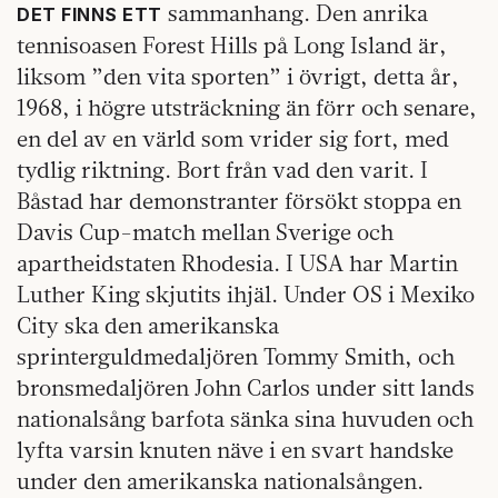
sammanhang. Den anrika
DET FINNS ETT
tennisoasen Forest Hills på Long Island är,
liksom ”den vita sporten” i övrigt, detta år,
1968, i högre utsträckning än förr och senare,
en del av en värld som vrider sig fort, med
tydlig riktning. Bort från vad den varit. I
Båstad har demonstranter försökt stoppa en
Davis Cup-match mellan Sverige och
apartheidstaten Rhodesia. I USA har Martin
Luther King skjutits ihjäl. Under OS i Mexiko
City ska den amerikanska
sprinterguldmedaljören Tommy Smith, och
bronsmedaljören John Carlos under sitt lands
nationalsång barfota sänka sina huvuden och
lyfta varsin knuten näve i en svart handske
under den amerikanska nationalsången.