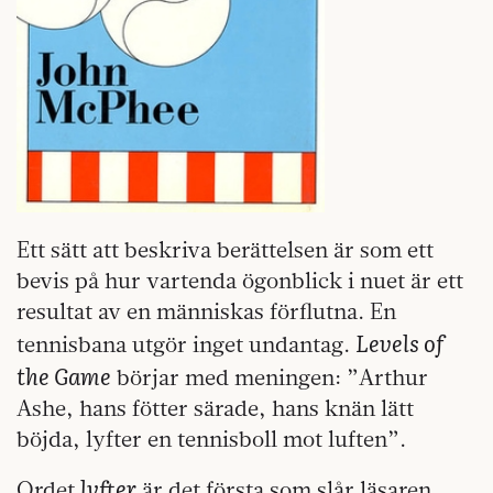
Ett sätt att beskriva berättelsen är som ett
bevis på hur vartenda ögonblick i nuet är ett
resultat av en människas förflutna. En
Levels of
tennisbana utgör inget undantag.
the Game
börjar med meningen: ”Arthur
Ashe, hans fötter särade, hans knän lätt
böjda, lyfter en tennisboll mot luften”.
lyfter
Ordet
är det första som slår läsaren.