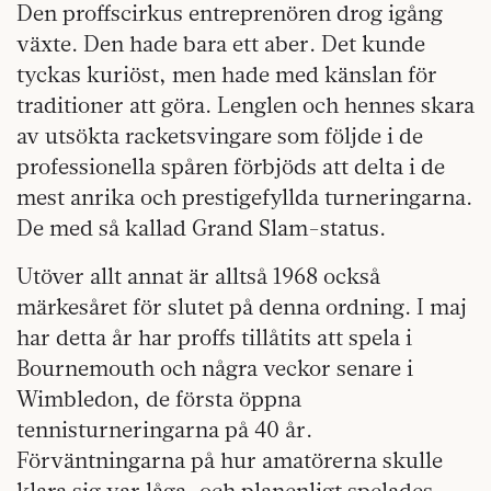
Den proffscirkus entreprenören drog igång
växte. Den hade bara ett aber. Det kunde
tyckas kuriöst, men hade med känslan för
traditioner att göra. Lenglen och hennes skara
av utsökta racketsvingare som följde i de
professionella spåren förbjöds att delta i de
mest anrika och prestigefyllda turneringarna.
De med så kallad Grand Slam-status.
Utöver allt annat är alltså 1968 också
märkesåret för slutet på denna ordning. I maj
har detta år har proffs tillåtits att spela i
Bournemouth och några veckor senare i
Wimbledon, de första öppna
tennisturneringarna på 40 år.
Förväntningarna på hur amatörerna skulle
klara sig var låga, och planenligt spelades