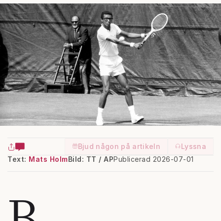
Bjud någon på artikeln
Lyssna
Text:
Mats Holm
Bild: TT / AP
Publicerad 2026-07-01
B