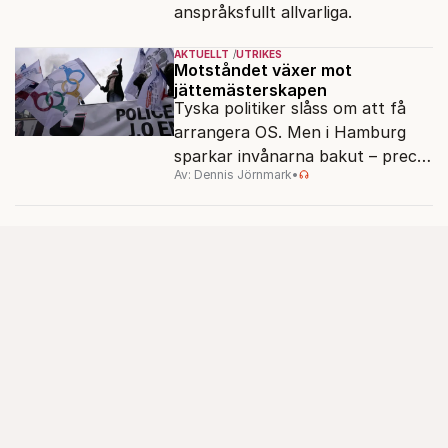
anspråksfullt allvarliga.
AKTUELLT
UTRIKES
Motståndet växer mot
jättemästerskapen
Tyska politiker slåss om att få
arrangera OS. Men i Hamburg
sparkar invånarna bakut – precis
Av: Dennis Jörnmark
•
som de gjort tidigare i Paris,
Vancouver och Los Angeles.