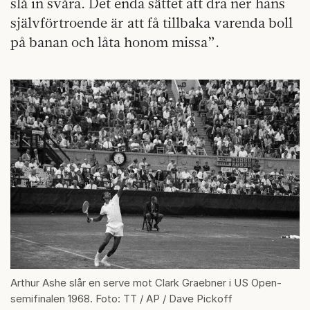
slå in svåra. Det enda sättet att dra ner hans
självförtroende är att få tillbaka varenda boll
på banan och låta honom missa”.
Arthur Ashe slår en serve mot Clark Graebner i US Open-
semifinalen 1968. Foto: TT / AP / Dave Pickoff