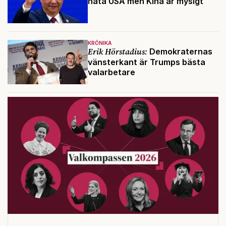
hata USA men Kina är mysigt
KRÖNIKA
Erik Hörstadius:
Demokraternas
vänsterkant är Trumps bästa
valarbetare