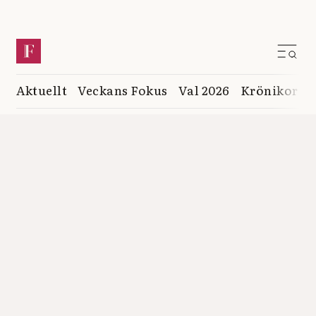
Aktuellt
Veckans Fokus
Val 2026
Krönikor
K