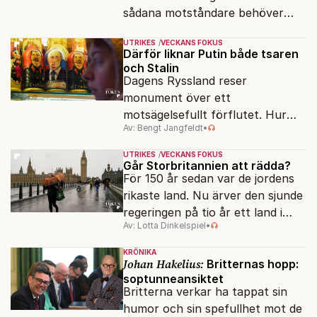
sådana motståndare behöver
presidenten knappt några
UTRIKES
VECKANS FOKUS
vänner.
Därför liknar Putin både tsaren
och Stalin
Dagens Ryssland reser
monument över ett
motsägelsefullt förflutet. Hur
Av: Bengt Jangfeldt
•
kunde två revolutioner förändra
hela samhället – utan att rubba
UTRIKES
VECKANS FOKUS
den ryska statsidén?
Går Storbritannien att rädda?
För 150 år sedan var de jordens
rikaste land. Nu ärver den sjunde
regeringen på tio år ett land i
Av: Lotta Dinkelspiel
•
politiskt och ekonomiskt kaos.
KRÖNIKA
Johan Hakelius:
Britternas hopp:
soptunneansiktet
Britterna verkar ha tappat sin
humor och sin spefullhet mot de