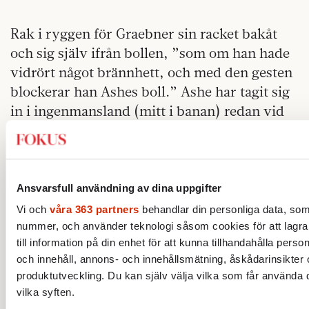
Rak i ryggen för Graebner sin racket bakåt
och sig själv ifrån bollen, ”som om han hade
vidrört något brännhett, och med den gesten
blockerar han Ashes boll.” Ashe har tagit sig
in i ingenmansland (mitt i banan) redan vid
linjen mellan serverutorna, väntar på att slå
sin volley. Bara en extremt snabb mänsklig
varelse kan röra sig så fort. Graebners retur
är kvick, passerar nätet med snål marginal
Ansvarsfull användning av dina uppgifter
och sjunker mot Ashes backhand. Därifrån
Vi och
våra 363 partners
behandlar din personliga data, som t
kommer Ashe inte att kunna slå den hårt.
nummer, och använder teknologi såsom cookies för att lagra o
till information på din enhet för att kunna tillhandahålla pers
Han slår den i stället uppåt, löst, men djupt,
och innehåll, annons- och innehållsmätning, åskådarinsikter
mot Graebners backhand.
produktutveckling. Du kan själv välja vilka som får använda d
vilka syften.
Graebner är klar över sin strategi, håll bara