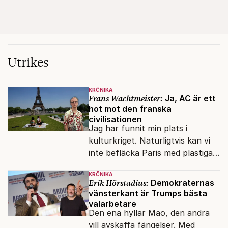
Utrikes
KRÖNIKA
Frans Wachtmeister:
Ja, AC är ett
hot mot den franska
civilisationen
Jag har funnit min plats i
kulturkriget. Naturligtvis kan vi
inte befläcka Paris med plastiga
klossar från Panasonic.
KRÖNIKA
Erik Hörstadius:
Demokraternas
vänsterkant är Trumps bästa
valarbetare
Den ena hyllar Mao, den andra
vill avskaffa fängelser. Med