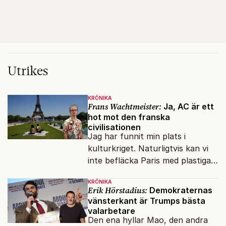
Utrikes
KRÖNIKA
Frans Wachtmeister:
Ja, AC är ett
hot mot den franska
civilisationen
Jag har funnit min plats i
kulturkriget. Naturligtvis kan vi
inte befläcka Paris med plastiga
klossar från Panasonic.
KRÖNIKA
Erik Hörstadius:
Demokraternas
vänsterkant är Trumps bästa
valarbetare
Den ena hyllar Mao, den andra