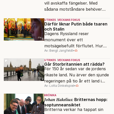
vill avskaffa fängelser. Med
sådana motståndare behöver
presidenten knappt några
UTRIKES
VECKANS FOKUS
vänner.
Därför liknar Putin både tsaren
och Stalin
Dagens Ryssland reser
monument över ett
motsägelsefullt förflutet. Hur
Av: Bengt Jangfeldt
•
kunde två revolutioner förändra
hela samhället – utan att rubba
UTRIKES
VECKANS FOKUS
den ryska statsidén?
Går Storbritannien att rädda?
För 150 år sedan var de jordens
rikaste land. Nu ärver den sjunde
regeringen på tio år ett land i
Av: Lotta Dinkelspiel
•
politiskt och ekonomiskt kaos.
KRÖNIKA
Johan Hakelius:
Britternas hopp:
soptunneansiktet
Britterna verkar ha tappat sin