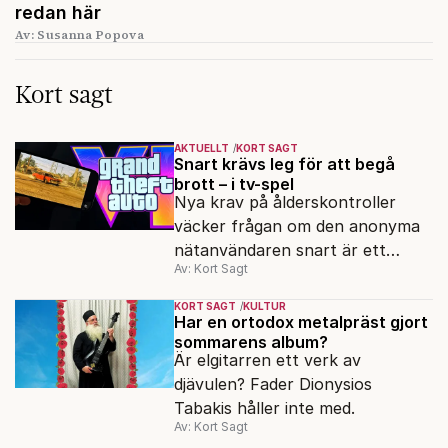
redan här
Av: Susanna Popova
Kort sagt
AKTUELLT
KORT SAGT
Snart krävs leg för att begå
brott – i tv-spel
Nya krav på ålderskontroller
väcker frågan om den anonyma
nätanvändaren snart är ett
Av: Kort Sagt
minne blott.
KORT SAGT
KULTUR
Har en ortodox metalpräst gjort
sommarens album?
Är elgitarren ett verk av
djävulen? Fader Dionysios
Tabakis håller inte med.
Av: Kort Sagt