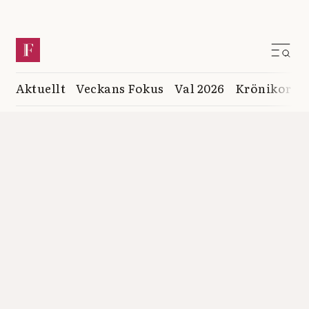
Aktuellt
Veckans Fokus
Val 2026
Krönikor
K