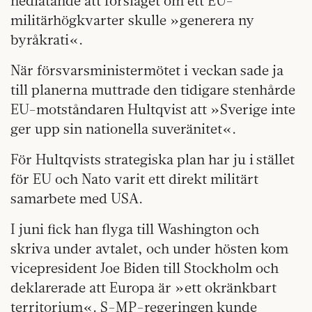
nedlåtande att förslaget om ett EU-
militärhögkvarter skulle »generera ny
byråkrati«.
När försvarsministermötet i veckan sade ja
till planerna muttrade den tidigare stenhårde
EU-motståndaren Hultqvist att »Sverige inte
ger upp sin nationella suveränitet«.
För Hultqvists strategiska plan har ju i stället
för EU och Nato varit ett direkt militärt
samarbete med USA.
I juni fick han flyga till Washington och
skriva under avtalet, och under hösten kom
vicepresident Joe Biden till Stockholm och
deklarerade att Europa är »ett okränkbart
territorium«. S-MP-regeringen kunde