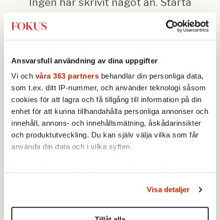
Ansvarsfull användning av dina uppgifter
Vi och
våra 363 partners
behandlar din personliga data,
som t.ex. ditt IP-nummer, och använder teknologi såsom
Text: Henrik Brors
cookies för att lagra och få tillgång till information på din
Bild: Wiktor Nummelin/TT
enhet för att kunna tillhandahålla personliga annonser och
Publicerad 2016-11-18
innehåll, annons- och innehållsmätning, åskådarinsikter
och produktutveckling. Du kan själv välja vilka som får
Ingår i nummer 2016-46
Utrikes
Politik
använda din data och i vilka syften.
USA-valet
Ta reda på mer om hur dina personliga uppgifter
behandlas och ställ in dina preferenser i
detaljsektionen
.
Politik
Visa detaljer
Du kan ändra eller dra tillbaka ditt samtycke när som
helst från cookie-förklaringen.
KORT SAGT
Demokratin går som tåget – det
Tillåt alla