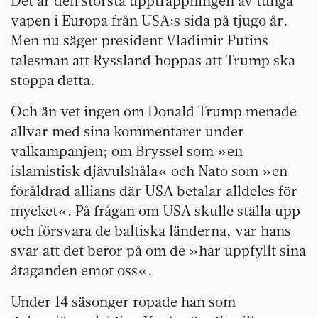
Det är den största upptrappningen av tunga
vapen i Europa från USA:s sida på tjugo år.
Men nu säger president Vladimir Putins
talesman att Ryssland hoppas att Trump ska
stoppa detta.
Och än vet ingen om Donald Trump menade
allvar med sina kommentarer under
valkampanjen; om Bryssel som »en
islamistisk djävulshåla« och Nato som »en
föråldrad allians där USA betalar alldeles för
mycket«. På frågan om USA skulle ställa upp
och försvara de baltiska länderna, var hans
svar att det beror på om de »har uppfyllt sina
åtaganden emot oss«.
Under 14 säsonger ropade han som