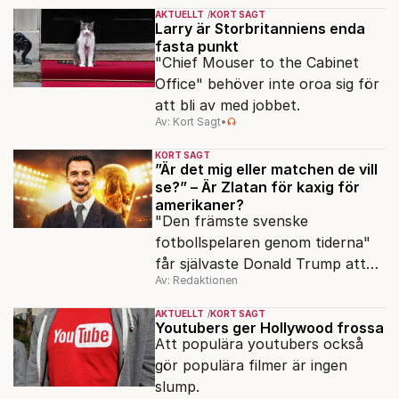
AKTUELLT
KORT SAGT
Larry är Storbritanniens enda
fasta punkt
"Chief Mouser to the Cabinet
Office" behöver inte oroa sig för
att bli av med jobbet.
Av: Kort Sagt
•
KORT SAGT
”Är det mig eller matchen de vill
se?” – Är Zlatan för kaxig för
amerikaner?
"Den främste svenske
fotbollspelaren genom tiderna"
får självaste Donald Trump att
Av: Redaktionen
rodna.
AKTUELLT
KORT SAGT
Youtubers ger Hollywood frossa
Att populära youtubers också
gör populära filmer är ingen
slump.