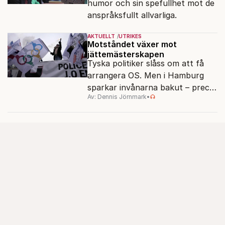
humor och sin spefullhet mot de
anspråksfullt allvarliga.
AKTUELLT
UTRIKES
Motståndet växer mot
jättemästerskapen
Tyska politiker slåss om att få
arrangera OS. Men i Hamburg
sparkar invånarna bakut – precis
Av: Dennis Jörnmark
•
som de gjort tidigare i Paris,
Vancouver och Los Angeles.