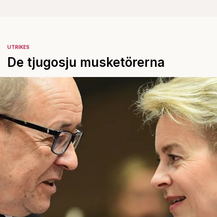
UTRIKES
De tjugosju musketörerna