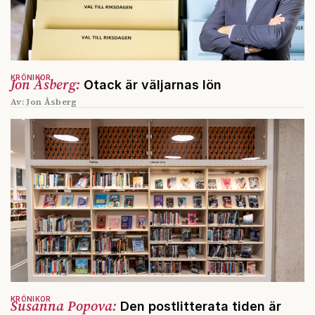
KRÖNIKOR
Jon Åsberg:
Otack är väljarnas lön
Av: Jon Åsberg
KRÖNIKOR
Susanna Popova:
Den postlitterata tiden är