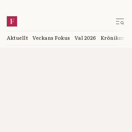
Aktuellt
Veckans Fokus
Val 2026
Krönikor
K