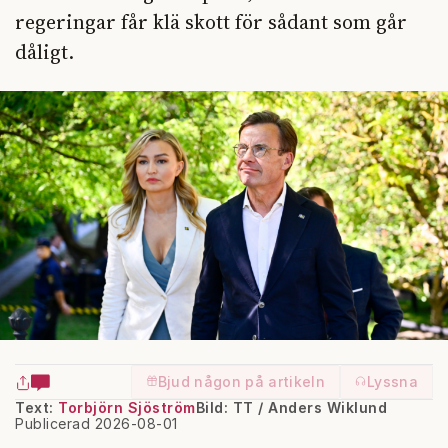
regeringar får klä skott för sådant som går
dåligt.
Bjud någon på artikeln
Lyssna
Text:
Torbjörn Sjöström
Bild: TT / Anders Wiklund
Publicerad 2026-08-01