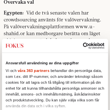
Övervaka val
Egypten:
Vid de två senaste valen har
crowdsourcing använts för valövervakning.
På valövervakningsplattformen www.u-
shahid.or kan medborgare berätta om läget
vid deras egen röstlokal, varefter resultaten
visas i realtid på en karta. Förra valet kunde
500 av 600 rapporter om problem eller
valfusk bekräftas i efterhand.
Ansvarsfull användning av dina uppgifter
Rapportera mutor
Vi och
våra 363 partners
behandlar din personliga data,
som t.ex. ditt IP-nummer, och använder teknologi såsom
Indien:
På sajten Ipaidabribe.com kan folk
cookies för att lagra och få tillgång till information på din
rapportera om korruption. Hittills har 21 000
enhet för att kunna tillhandahålla personliga annonser och
innehåll, annons- och innehållsmätning, åskådarinsikter
rapporter kommit in, om alltifrån polis- till
och produktutveckling. Du kan själv välja vilka som får
läkarmutor. Ipaidabribe använder sedan
använda din data och i vilka syften.
medborgarnas berättelser som underlag när