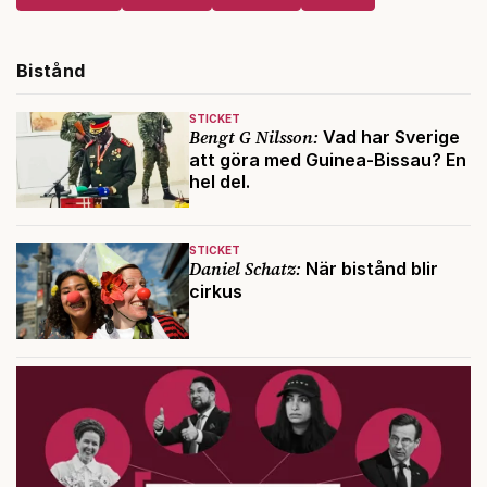
Bistånd
STICKET
Bengt G Nilsson:
Vad har Sverige
att göra med Guinea-Bissau? En
hel del.
STICKET
Daniel Schatz:
När bistånd blir
cirkus