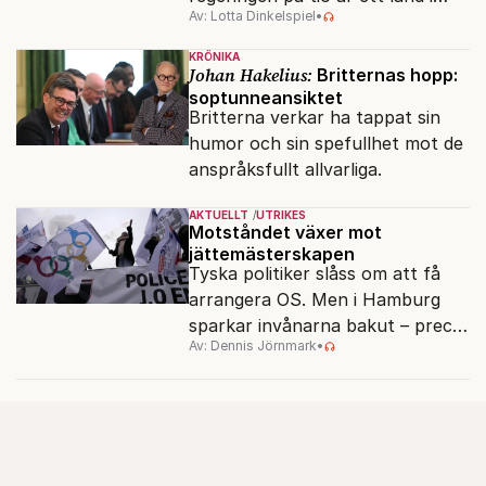
Av: Lotta Dinkelspiel
•
politiskt och ekonomiskt kaos.
KRÖNIKA
Johan Hakelius:
Britternas hopp:
soptunneansiktet
Britterna verkar ha tappat sin
humor och sin spefullhet mot de
anspråksfullt allvarliga.
AKTUELLT
UTRIKES
Motståndet växer mot
jättemästerskapen
Tyska politiker slåss om att få
arrangera OS. Men i Hamburg
sparkar invånarna bakut – precis
Av: Dennis Jörnmark
•
som de gjort tidigare i Paris,
Vancouver och Los Angeles.