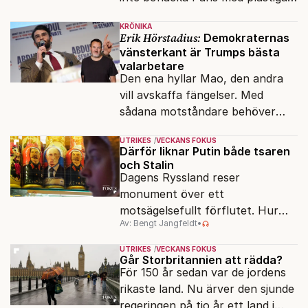
klossar från Panasonic.
KRÖNIKA
Erik Hörstadius:
Demokraternas
vänsterkant är Trumps bästa
valarbetare
Den ena hyllar Mao, den andra
vill avskaffa fängelser. Med
sådana motståndare behöver
presidenten knappt några
UTRIKES
VECKANS FOKUS
vänner.
Därför liknar Putin både tsaren
och Stalin
Dagens Ryssland reser
monument över ett
motsägelsefullt förflutet. Hur
Av: Bengt Jangfeldt
•
kunde två revolutioner förändra
hela samhället – utan att rubba
UTRIKES
VECKANS FOKUS
den ryska statsidén?
Går Storbritannien att rädda?
För 150 år sedan var de jordens
rikaste land. Nu ärver den sjunde
regeringen på tio år ett land i