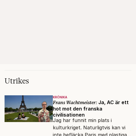
Utrikes
KRÖNIKA
Frans Wachtmeister:
Ja, AC är ett
hot mot den franska
civilisationen
Jag har funnit min plats i
kulturkriget. Naturligtvis kan vi
inte befläcka Paris med plastiga