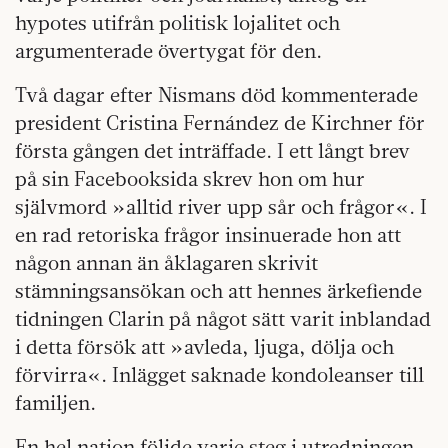
hypotes utifrån politisk lojalitet och
argumenterade övertygat för den.
Två dagar efter Nismans död kommenterade
president Cristina Fernández de Kirchner för
första gången det inträffade. I ett långt brev
på sin Facebooksida skrev hon om hur
självmord »alltid river upp sår och frågor«. I
en rad retoriska frågor insinuerade hon att
någon annan än åklagaren skrivit
stämningsansökan och att hennes ärkefiende
tidningen Clarin på något sätt varit inblandad
i detta försök att »avleda, ljuga, dölja och
förvirra«. Inlägget saknade kondoleanser till
familjen.
En hel nation följde varje steg i utredningen.