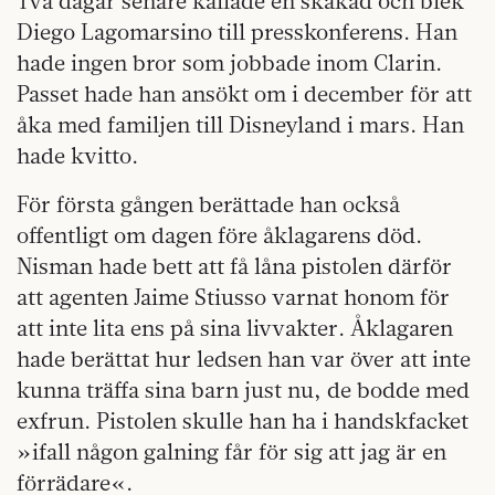
Två dagar senare kallade en skakad och blek
Diego Lagomarsino till presskonferens. Han
hade ingen bror som jobbade inom Clarin.
Passet hade han ansökt om i december för att
åka med familjen till Disneyland i mars. Han
hade kvitto.
För första gången berättade han också
offentligt om dagen före åklagarens död.
Nisman hade bett att få låna pistolen därför
att agenten Jaime Stiusso varnat honom för
att inte lita ens på sina livvakter. Åklagaren
hade berättat hur ledsen han var över att inte
kunna träffa sina barn just nu, de bodde med
exfrun. Pistolen skulle han ha i handskfacket
»ifall någon galning får för sig att jag är en
förrädare«.