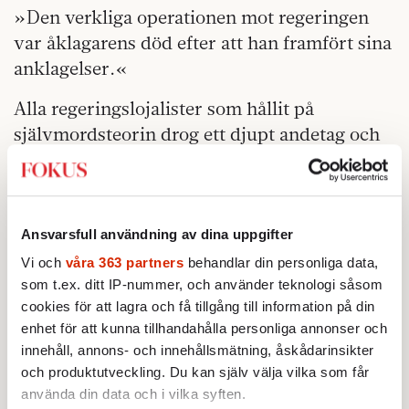
»Den verkliga operationen mot regeringen
var åklagarens död efter att han framfört sina
anklagelser.«
Alla regeringslojalister som hållit på
självmordsteorin drog ett djupt andetag och
började argumentera lika övertygat för denna
nya och diametralt motsatta idé.
Konspirationsteorier
är inte svårsålda på en
Ansvarsfull användning av dina uppgifter
kontinent som tills för några decennier sedan
Vi och
våra 363 partners
behandlar din personliga data,
var USA:s bakgård, nedlusad med CIA-
som t.ex. ditt IP-nummer, och använder teknologi såsom
spioner som medverkade till att avsätta
cookies för att lagra och få tillgång till information på din
regeringar. I dag präglas många
enhet för att kunna tillhandahålla personliga annonser och
sydamerikanska länder av täta band mellan
innehåll, annons- och innehållsmätning, åskådarinsikter
och produktutveckling. Du kan själv välja vilka som får
organiserad brottslighet, politiker och
använda din data och i vilka syften.
näringsliv, med medier som ytterligare en