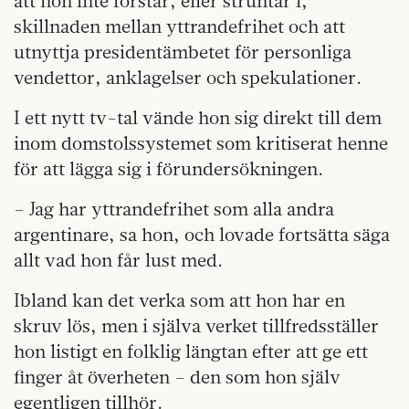
att hon inte förstår, eller struntar i,
skillnaden mellan yttrandefrihet och att
utnyttja presidentämbetet för personliga
vendettor, anklagelser och spekulationer.
I ett nytt tv-tal vände hon sig direkt till dem
inom domstolssystemet som kritiserat henne
för att lägga sig i förundersökningen.
– Jag har yttrandefrihet som alla andra
argentinare, sa hon, och lovade fortsätta säga
allt vad hon får lust med.
Ibland kan det verka som att hon har en
skruv lös, men i själva verket tillfredsställer
hon listigt en folklig längtan efter att ge ett
finger åt överheten – den som hon själv
egentligen tillhör.