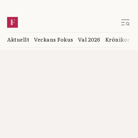
Aktuellt
Veckans Fokus
Val 2026
Krönikor
K