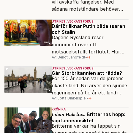
vill avskaffa fängelser. Med
sådana motståndare behöver
presidenten knappt några
UTRIKES
VECKANS FOKUS
vänner.
Därför liknar Putin både tsaren
och Stalin
Dagens Ryssland reser
monument över ett
motsägelsefullt förflutet. Hur
Av: Bengt Jangfeldt
•
kunde två revolutioner förändra
hela samhället – utan att rubba
UTRIKES
VECKANS FOKUS
den ryska statsidén?
Går Storbritannien att rädda?
För 150 år sedan var de jordens
rikaste land. Nu ärver den sjunde
regeringen på tio år ett land i
Av: Lotta Dinkelspiel
•
politiskt och ekonomiskt kaos.
KRÖNIKA
Johan Hakelius:
Britternas hopp:
soptunneansiktet
Britterna verkar ha tappat sin
humor och sin spefullhet mot de