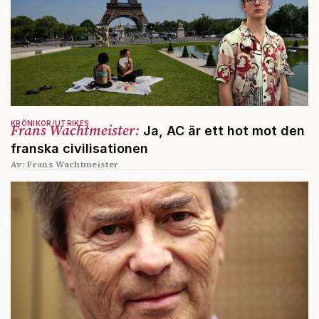
KRÖNIKOR
UTRIKES
Frans Wachtmeister:
Ja, AC är ett hot mot den
franska civilisationen
Av: Frans Wachtmeister