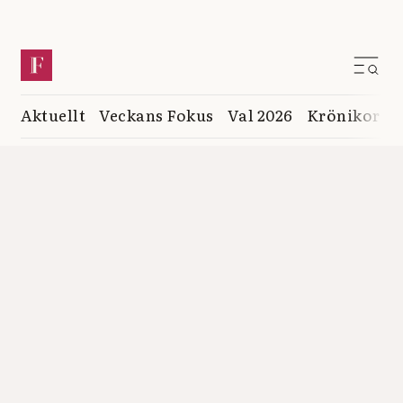
Aktuellt
Veckans Fokus
Val 2026
Krönikor
K