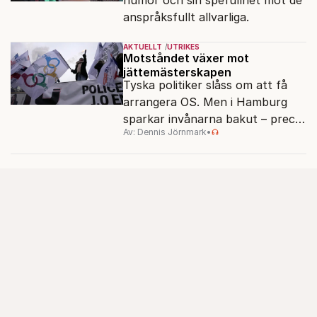
anspråksfullt allvarliga.
AKTUELLT
UTRIKES
Motståndet växer mot
jättemästerskapen
Tyska politiker slåss om att få
arrangera OS. Men i Hamburg
sparkar invånarna bakut – precis
Av: Dennis Jörnmark
•
som de gjort tidigare i Paris,
Vancouver och Los Angeles.