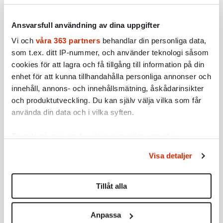
Rosenets har fungerat som ett ryskt
enklavområde utan bulgarisk insyn. Fram till
Ansvarsfull användning av dina uppgifter
2024 slussades omkring en miljard dollar till
Rysslands krigskassa genom ett bulgariskt
Vi och
våra 363 partners
behandlar din personliga data,
som t.ex. ditt IP-nummer, och använder teknologi såsom
kryphål i EU:s sanktionssystem. Under åratal
cookies för att lagra och få tillgång till information på din
undvek ledande politiker, däribland Boyko
enhet för att kunna tillhandahålla personliga annonser och
Borisov och hans företrädare, att ta itu med
innehåll, annons- och innehållsmätning, åskådarinsikter
Lukoils dominans.
och produktutveckling. Du kan själv välja vilka som får
använda din data och i vilka syften.
Därtill finns direkta ryska tillgångar på
bulgariskt territorium. Omkring 300 hektar
Ta reda på mer om hur dina personliga uppgifter
mark och sanatoriet Kamchiya nära Varna ägs
behandlas och ställ in dina preferenser i
detaljsektionen
.
Visa detaljer
formellt av Moskvas stad, trots att detta
Du kan ändra eller dra tillbaka ditt samtycke när som
helst från cookie-förklaringen.
strider mot grundlagen. Förbudet kringgicks
Tillåt alla
genom ett bulgariskt brevlådeföretag. Redan
Vi använder enhetsidentifierare för att anpassa innehållet
2019 slog Sergej Lavrov öppet fast att
och annonserna till användarna, tillhandahålla funktioner
Anpassa
Kamchiya används för att stärka Moskvas
för sociala medier och analysera vår trafik. Vi