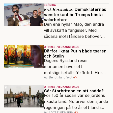
klossar från Panasonic.
KRÖNIKA
Erik Hörstadius:
Demokraternas
vänsterkant är Trumps bästa
valarbetare
Den ena hyllar Mao, den andra
vill avskaffa fängelser. Med
sådana motståndare behöver
presidenten knappt några
UTRIKES
VECKANS FOKUS
vänner.
Därför liknar Putin både tsaren
och Stalin
Dagens Ryssland reser
monument över ett
motsägelsefullt förflutet. Hur
Av: Bengt Jangfeldt
•
kunde två revolutioner förändra
hela samhället – utan att rubba
UTRIKES
VECKANS FOKUS
den ryska statsidén?
Går Storbritannien att rädda?
För 150 år sedan var de jordens
rikaste land. Nu ärver den sjunde
regeringen på tio år ett land i
Av: Lotta Dinkelspiel
•