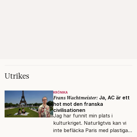
Utrikes
KRÖNIKA
Frans Wachtmeister:
Ja, AC är ett
hot mot den franska
civilisationen
Jag har funnit min plats i
kulturkriget. Naturligtvis kan vi
inte befläcka Paris med plastiga