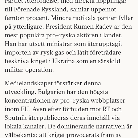
Partiet Återfödelse, med direkta kopplingar
till Förenade Ryssland, samlar uppemot
femton procent. Mindre radikala partier fyller
på ytterligare. President Rumen Radev är den
mest populära pro-ryska aktören i landet.
Han har utsett ministrar som återupptagit
importen av rysk gas och låtit företrädare
beskriva kriget i Ukraina som en särskild
militär operation.
Medielandskapet förstärker denna
utveckling. Bulgarien har den högsta
koncentrationen av pro-ryska webbplatser
inom EU. Även efter förbuden mot RT och
Sputnik återpubliceras deras innehåll via
lokala kanaler. De dominerande narrativen är
välbekanta: att kriget provocerats fram av