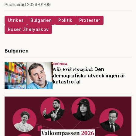
Publicerad 2026-01-09
Utrikes
Bulgarien
Politik
Protester
Rosen Zhelyazkov
Bulgarien
KRÖNIKA
Nils Erik Forsgård:
Den
demografiska utvecklingen är
katastrofal