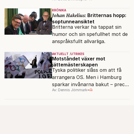
politiskt och ekonomiskt kaos.
KRÖNIKA
Johan Hakelius:
Britternas hopp:
soptunneansiktet
Britterna verkar ha tappat sin
humor och sin spefullhet mot de
anspråksfullt allvarliga.
AKTUELLT
UTRIKES
Motståndet växer mot
jättemästerskapen
Tyska politiker slåss om att få
arrangera OS. Men i Hamburg
sparkar invånarna bakut – precis
Av: Dennis Jörnmark
•
som de gjort tidigare i Paris,
Vancouver och Los Angeles.