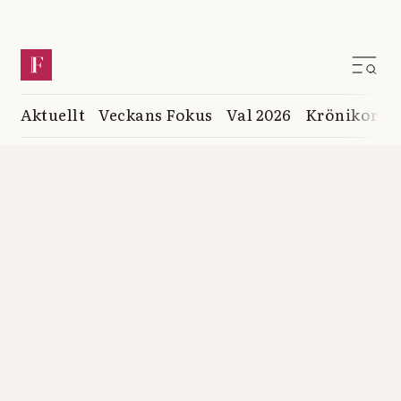
Aktuellt
Veckans Fokus
Val 2026
Krönikor
K