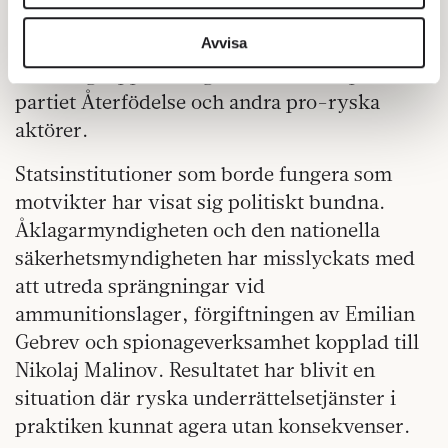
inflytande i Europa. Anläggningen har
vidarebefordrar även sådana identifierare och annan
därefter blivit en samlingsplats för ryska
information från din enhet till de sociala medier och
Avvisa
annons- och analysföretag som vi samarbetar med.
intressegrupper, Bulgariska socialistpartiet,
Dessa kan i sin tur kombinera informationen med annan
partiet Återfödelse och andra pro-ryska
information som du har tillhandahållit eller som de har
aktörer.
samlat in när du har använt deras tjänster.
Om du vill läsa mer om hur vi hanterar personuppgifter
Statsinstitutioner som borde fungera som
kan du göra det
här
.
motvikter har visat sig politiskt bundna.
Åklagarmyndigheten och den nationella
säkerhetsmyndigheten har misslyckats med
att utreda sprängningar vid
ammunitionslager, förgiftningen av Emilian
Gebrev och spionageverksamhet kopplad till
Nikolaj Malinov. Resultatet har blivit en
situation där ryska underrättelsetjänster i
praktiken kunnat agera utan konsekvenser.