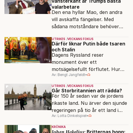
vänsterkant är Trumps bästa
valarbetare
Den ena hyllar Mao, den andra
vill avskaffa fängelser. Med
sådana motståndare behöver
presidenten knappt några
UTRIKES
VECKANS FOKUS
vänner.
Därför liknar Putin både tsaren
och Stalin
Dagens Ryssland reser
monument över ett
motsägelsefullt förflutet. Hur
Av: Bengt Jangfeldt
•
kunde två revolutioner förändra
hela samhället – utan att rubba
UTRIKES
VECKANS FOKUS
den ryska statsidén?
Går Storbritannien att rädda?
För 150 år sedan var de jordens
rikaste land. Nu ärver den sjunde
regeringen på tio år ett land i
Av: Lotta Dinkelspiel
•
politiskt och ekonomiskt kaos.
KRÖNIKA
Johan Hakelius:
Britternas hopp: