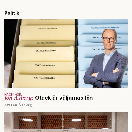
Politik
KRÖNIKOR
Jon Åsberg:
Otack är väljarnas lön
Av: Jon Åsberg