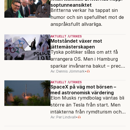
soptunneansiktet
Britterna verkar ha tappat sin
humor och sin spefullhet mot de
anspråksfullt allvarliga.
AKTUELLT
UTRIKES
Motståndet växer mot
jättemästerskapen
Tyska politiker slåss om att få
arrangera OS. Men i Hamburg
sparkar invånarna bakut – precis
Av: Dennis Jörnmark
•
som de gjort tidigare i Paris,
Vancouver och Los Angeles.
AKTUELLT
UTRIKES
SpaceX på väg mot börsen –
med astronomisk värdering
Elon Musks rymdbolag väntas bli
större än Tesla från start. Men
intäkterna från rymdturism och
Av: Per Lindvall
•
måntransporter ligger långt fram
i tiden.