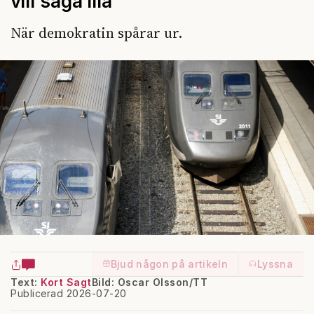
vill säga illa
När demokratin spårar ur.
Bjud någon på artikeln
Lyssna
Text:
Kort Sagt
Bild: Oscar Olsson/TT
Publicerad 2026-07-20