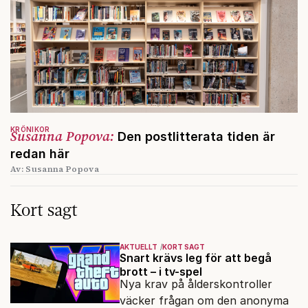
KRÖNIKOR
Susanna Popova:
Den postlitterata tiden är
redan här
Av: Susanna Popova
Kort sagt
AKTUELLT
KORT SAGT
Snart krävs leg för att begå
brott – i tv-spel
Nya krav på ålderskontroller
väcker frågan om den anonyma