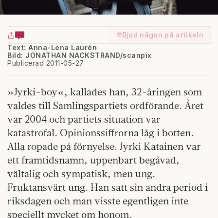
Bjud någon på artikeln
Text: Anna-Lena Laurén
Bild: JONATHAN NACKSTRAND/scanpix
Publicerad 2011-05-27
»Jyrki-boy«, kallades han, 32-åringen som
valdes till Samlingspartiets ordförande. Året
var 2004 och partiets situation var
katastrofal. Opinionssiffrorna låg i botten.
Alla ropade på förnyelse. Jyrki Katainen var
ett framtidsnamn, uppenbart begåvad,
vältalig och sympatisk, men ung.
Fruktansvärt ung. Han satt sin andra period i
riksdagen och man visste egentligen inte
speciellt mycket om honom.