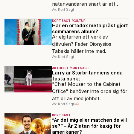
nätanvändaren snart är ett
Av: Kort Sagt
minne blott.
KORT SAGT
KULTUR
Har en ortodox metalpräst gjort
sommarens album?
Är elgitarren ett verk av
djävulen? Fader Dionysios
Tabakis håller inte med.
Av: Kort Sagt
AKTUELLT
KORT SAGT
Larry är Storbritanniens enda
fasta punkt
"Chief Mouser to the Cabinet
Office" behöver inte oroa sig för
att bli av med jobbet.
Av: Kort Sagt
•
KORT SAGT
”Är det mig eller matchen de vill
se?” – Är Zlatan för kaxig för
amerikaner?