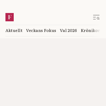
Aktuellt
Veckans Fokus
Val 2026
Krönikor
K