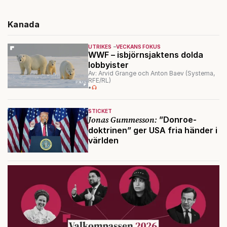
Kanada
UTRIKES
VECKANS FOKUS
WWF – isbjörnsjaktens dolda
lobbyister
Av: Arvid Grange och Anton Baev (Systema,
RFE/RL)
•
STICKET
Jonas Gummesson:
”Donroe-
doktrinen” ger USA fria händer i
världen