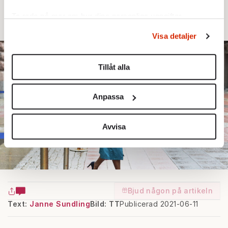
lösgångare, Och Amos har visat sina "private
Ta reda på mer om hur dina personliga uppgifter
parts" igen på Zoom.
behandlas och ställ in dina preferenser i
detaljsektionen
.
Visa detaljer
Du kan ändra eller dra tillbaka ditt samtycke när som
helst från cookie-förklaringen.
Tillåt alla
Vi använder enhetsidentifierare för att anpassa innehållet
och annonserna till användarna, tillhandahålla funktioner
Anpassa
för sociala medier och analysera vår trafik. Vi
vidarebefordrar även sådana identifierare och annan
information från din enhet till de sociala medier och
Avvisa
annons- och analysföretag som vi samarbetar med.
Dessa kan i sin tur kombinera informationen med annan
information som du har tillhandahållit eller som de har
samlat in när du har använt deras tjänster.
Om du vill läsa mer om hur vi hanterar personuppgifter
Bjud någon på artikeln
kan du göra det
här
.
Text:
Janne Sundling
Bild: TT
Publicerad 2021-06-11