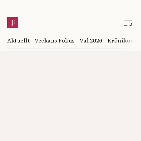
Aktuellt
Veckans Fokus
Val 2026
Krönikor
K