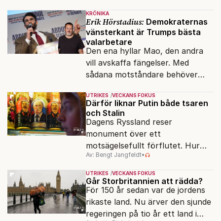
klossar från Panasonic.
KRÖNIKA
Erik Hörstadius:
Demokraternas
vänsterkant är Trumps bästa
valarbetare
Den ena hyllar Mao, den andra
vill avskaffa fängelser. Med
sådana motståndare behöver
presidenten knappt några
UTRIKES
VECKANS FOKUS
vänner.
Därför liknar Putin både tsaren
och Stalin
Dagens Ryssland reser
monument över ett
motsägelsefullt förflutet. Hur
Av: Bengt Jangfeldt
•
kunde två revolutioner förändra
hela samhället – utan att rubba
UTRIKES
VECKANS FOKUS
den ryska statsidén?
Går Storbritannien att rädda?
För 150 år sedan var de jordens
rikaste land. Nu ärver den sjunde
regeringen på tio år ett land i