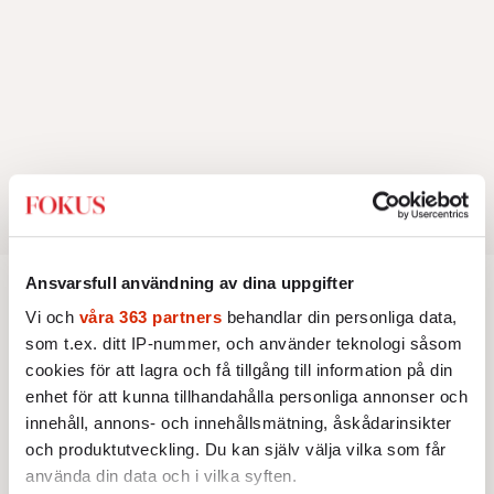
Ansvarsfull användning av dina uppgifter
Vi och
våra 363 partners
behandlar din personliga data,
ANDRA KAMMAREN
POLITIK
som t.ex. ditt IP-nummer, och använder teknologi såsom
L:s braksuccé blev till
cookies för att lagra och få tillgång till information på din
braksmälla
enhet för att kunna tillhandahålla personliga annonser och
innehåll, annons- och innehållsmätning, åskådarinsikter
Braksuccén för L uteblev. Danmark kan
och produktutveckling. Du kan själv välja vilka som får
stoltsera med en hel elva med partibytare och
använda din data och i vilka syften.