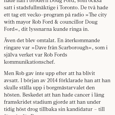
hade han i brodern Doug Ford, som också
satt i stadsfullmäktige i Toronto. De två hade
ett tag ett vecko-program på radio »The city
with mayor Rob Ford & councillor Doug
Ford«, dit lyssnarna kunde ringa in.
Även det blev omtalat. En återkommande
ringare var »Dave från Scarborough«, som i
själva verket var Rob Fords
kommunikationschef.
Men Rob gav inte upp efter att ha blivit
avsatt. I början av 2014 förklarade han att han
skulle ställa upp i borgmästarvalet den
hösten. Beskedet att han hade cancer i lång
framskridet stadium gjorde att han under
tidig höst drog tillbaka sin kandidatur – till