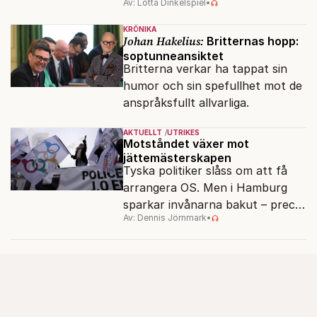
Av: Lotta Dinkelspiel
•
politiskt och ekonomiskt kaos.
KRÖNIKA
Johan Hakelius:
Britternas hopp:
soptunneansiktet
Britterna verkar ha tappat sin
humor och sin spefullhet mot de
anspråksfullt allvarliga.
AKTUELLT
UTRIKES
Motståndet växer mot
jättemästerskapen
Tyska politiker slåss om att få
arrangera OS. Men i Hamburg
sparkar invånarna bakut – precis
Av: Dennis Jörnmark
•
som de gjort tidigare i Paris,
Vancouver och Los Angeles.