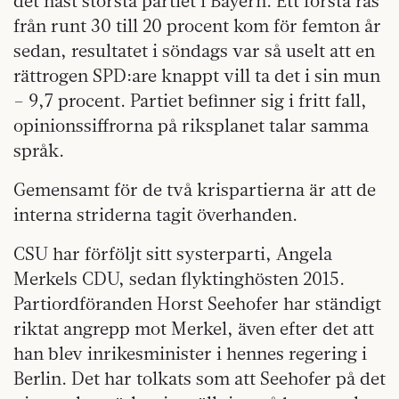
det näst största partiet i Bayern. Ett första ras
från runt 30 till 20 procent kom för femton år
sedan, resultatet i söndags var så uselt att en
rättrogen SPD:are knappt vill ta det i sin mun
– 9,7 procent. Partiet befinner sig i fritt fall,
opinionssiffrorna på riksplanet talar samma
språk.
Gemensamt för de två krispartierna är att de
interna striderna tagit överhanden.
CSU har förföljt sitt systerparti, An­gela
Merkels CDU, sedan flyktinghösten 2015.
Partiordföranden Horst Seehofer har ständigt
riktat angrepp mot Merkel, även efter det att
han blev inrikesminister i hennes regering i
Berlin. Det har tolkats som att Seehofer på det