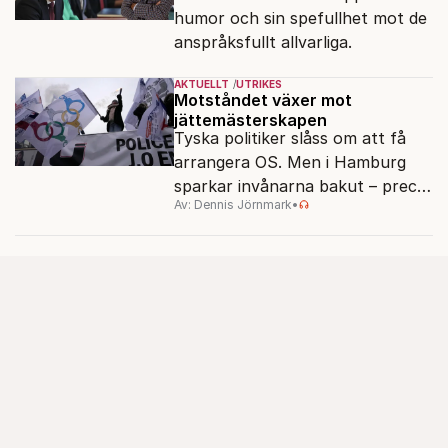
humor och sin spefullhet mot de
anspråksfullt allvarliga.
AKTUELLT
UTRIKES
Motståndet växer mot
jättemästerskapen
Tyska politiker slåss om att få
arrangera OS. Men i Hamburg
sparkar invånarna bakut – precis
Av: Dennis Jörnmark
•
som de gjort tidigare i Paris,
Vancouver och Los Angeles.