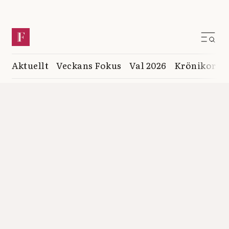
Aktuellt
Veckans Fokus
Val 2026
Krönikor
K