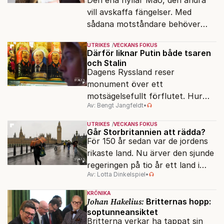
vill avskaffa fängelser. Med
sådana motståndare behöver
presidenten knappt några
UTRIKES
VECKANS FOKUS
vänner.
Därför liknar Putin både tsaren
och Stalin
Dagens Ryssland reser
monument över ett
motsägelsefullt förflutet. Hur
Av: Bengt Jangfeldt
•
kunde två revolutioner förändra
hela samhället – utan att rubba
UTRIKES
VECKANS FOKUS
den ryska statsidén?
Går Storbritannien att rädda?
För 150 år sedan var de jordens
rikaste land. Nu ärver den sjunde
regeringen på tio år ett land i
Av: Lotta Dinkelspiel
•
politiskt och ekonomiskt kaos.
KRÖNIKA
Johan Hakelius:
Britternas hopp:
soptunneansiktet
Britterna verkar ha tappat sin