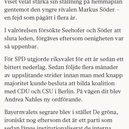
viset velat stärka sin ställning på hemmaplan
gentemot den yngre rivalen Markus Söder –
en fejd som pågått i flera år.
I valrörelsen försökte Seehofer och Söder att
sluta leden, förgäves eftersom oenigheten var
så uppenbar.
För SPD utgjorde riksvalet för ett år sedan ett
bittert nederlag. Sedan följde flera månader
av uppslitande strider innan man med knapp
majoritet kunde besluta att bilda koalition
med CDU och CSU i Berlin. På vägen dit blev
Andrea Nahles ny ordförande.
Bayernvalets segrare blev i stället De gröna,
ironiskt nog eftersom det är ett parti som
sedan länge institutionaliserat de interna