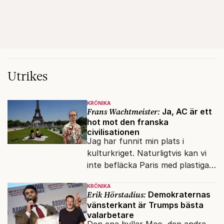
Utrikes
KRÖNIKA
Frans Wachtmeister:
Ja, AC är ett
hot mot den franska
civilisationen
Jag har funnit min plats i
kulturkriget. Naturligtvis kan vi
inte befläcka Paris med plastiga
klossar från Panasonic.
KRÖNIKA
Erik Hörstadius:
Demokraternas
vänsterkant är Trumps bästa
valarbetare
Den ena hyllar Mao, den andra