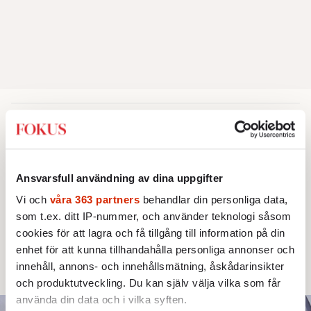
AKTUELLT
UTRIKES
Motståndet växer mot
jättemästerskapen
Ansvarsfull användning av dina uppgifter
Vi och
våra 363 partners
behandlar din personliga data,
Tyska politiker slåss om att få arrangera OS.
som t.ex. ditt IP-nummer, och använder teknologi såsom
Men i Hamburg sparkar invånarna bakut –
cookies för att lagra och få tillgång till information på din
precis som de gjort tidigare i Paris,
enhet för att kunna tillhandahålla personliga annonser och
Vancouver och Los Angeles.
innehåll, annons- och innehållsmätning, åskådarinsikter
och produktutveckling. Du kan själv välja vilka som får
använda din data och i vilka syften.