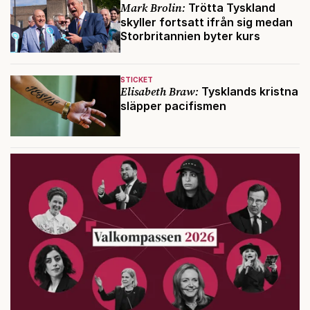
Mark Brolin:
Trötta Tyskland
skyller fortsatt ifrån sig medan
Storbritannien byter kurs
STICKET
Elisabeth Braw:
Tysklands kristna
släpper pacifismen