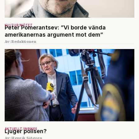
KULTUR
MÖTET
Peter Pomerantsev: ”Vi borde vända
amerikanernas argument mot dem”
Av: Redaktionen
AKTUELLT
INRIKES
Ljuger polisen?
Av: Henrik Sjögren