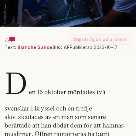
Bjud någon på artikeln
Text:
Blanche Sande
Bild: AP
Publicerad 2023-10-17
D
en 16 oktober mördades två
svenskar i Bryssel och en tredje
skottskadades av en man som senare
berättade att han dödat dem för att hämnas
muslimer. Offren rapporteras ha burit