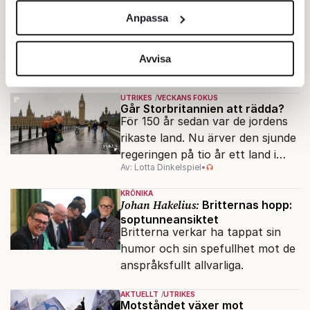
och annonserna till användarna, tillhandahålla funktioner
och Stalin
Anpassa
Dagens Ryssland reser
för sociala medier och analysera vår trafik. Vi
monument över ett
vidarebefordrar även sådana identifierare och annan
motsägelsefullt förflutet. Hur
information från din enhet till de sociala medier och
Avvisa
Av: Bengt Jangfeldt
•
kunde två revolutioner förändra
annons- och analysföretag som vi samarbetar med.
hela samhället – utan att rubba
Dessa kan i sin tur kombinera informationen med annan
UTRIKES
VECKANS FOKUS
den ryska statsidén?
Går Storbritannien att rädda?
information som du har tillhandahållit eller som de har
För 150 år sedan var de jordens
samlat in när du har använt deras tjänster.
rikaste land. Nu ärver den sjunde
Om du vill läsa mer om hur vi hanterar personuppgifter
regeringen på tio år ett land i
kan du göra det
här
.
Av: Lotta Dinkelspiel
•
politiskt och ekonomiskt kaos.
KRÖNIKA
Johan Hakelius:
Britternas hopp:
soptunneansiktet
Britterna verkar ha tappat sin
humor och sin spefullhet mot de
anspråksfullt allvarliga.
AKTUELLT
UTRIKES
Motståndet växer mot