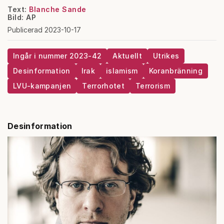
Text:
Blanche Sande
Bild: AP
Publicerad 2023-10-17
Ingår i nummer 2023-42
Aktuellt
Utrikes
Desinformation
Irak
islamism
Koranbränning
LVU-kampanjen
Terrorhotet
Terrorism
Desinformation