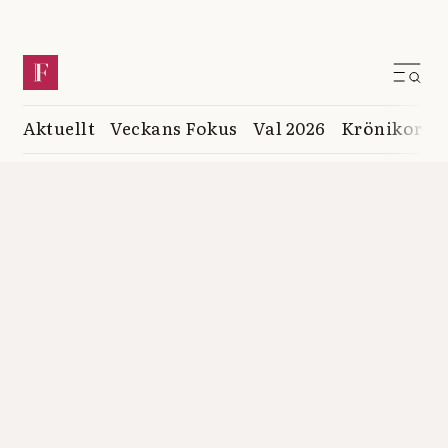
Aktuellt
Veckans Fokus
Val 2026
Krönikor
K