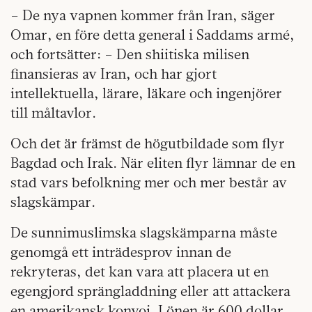
– De nya vapnen kommer från Iran, säger
Omar, en före detta general i Saddams armé,
och fortsätter: – Den shiitiska milisen
finansieras av Iran, och har gjort
intellektuella, lärare, läkare och ingenjörer
till måltavlor.
Och det är främst de högutbildade som flyr
Bagdad och Irak. När eliten flyr lämnar de en
stad vars befolkning mer och mer består av
slagskämpar.
De sunnimuslimska slagskämparna måste
genomgå ett inträdesprov innan de
rekryteras, det kan vara att placera ut en
egengjord sprängladdning eller att attackera
en amerikansk konvoj. Lönen är 600 dollar