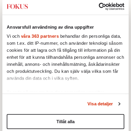
Utrikes
Ansvarsfull användning av dina uppgifter
KRÖNIKA
Frans Wachtmeister:
Ja, AC är ett
Vi och
våra 363 partners
behandlar din personliga data,
hot mot den franska
som t.ex. ditt IP-nummer, och använder teknologi såsom
civilisationen
cookies för att lagra och få tillgång till information på din
Jag har funnit min plats i
enhet för att kunna tillhandahålla personliga annonser och
kulturkriget. Naturligtvis kan vi
innehåll, annons- och innehållsmätning, åskådarinsikter
inte befläcka Paris med plastiga
och produktutveckling. Du kan själv välja vilka som får
klossar från Panasonic.
KRÖNIKA
använda din data och i vilka syften.
Erik Hörstadius:
Demokraternas
vänsterkant är Trumps bästa
Ta reda på mer om hur dina personliga uppgifter
valarbetare
Den ena hyllar Mao, den andra
behandlas och ställ in dina preferenser i
detaljsektionen
.
Visa detaljer
vill avskaffa fängelser. Med
Du kan ändra eller dra tillbaka ditt samtycke när som
sådana motståndare behöver
helst från cookie-förklaringen.
presidenten knappt några
Tillåt alla
UTRIKES
VECKANS FOKUS
vänner.
Vi använder enhetsidentifierare för att anpassa innehållet
Därför liknar Putin både tsaren