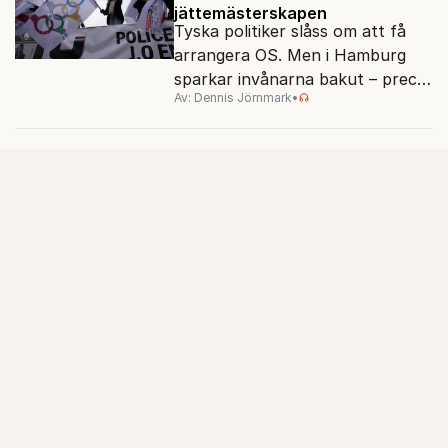
jättemästerskapen
Tyska politiker slåss om att få
arrangera OS. Men i Hamburg
sparkar invånarna bakut – precis
Av: Dennis Jörnmark
•
som de gjort tidigare i Paris,
Vancouver och Los Angeles.