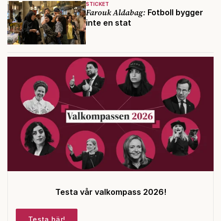
STICKET
Farouk Aldabag:
Fotboll bygger
inte en stat
Testa vår valkompass 2026!
Testa här!