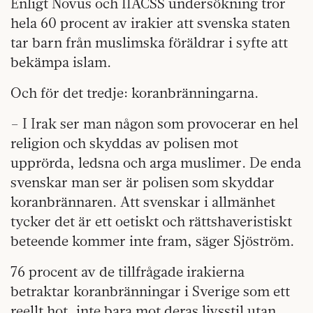
Enligt Novus och IIACSS undersökning tror
hela 60 procent av irakier att svenska staten
tar barn från muslimska föräldrar i syfte att
bekämpa islam.
Och för det tredje: koranbränningarna.
– I Irak ser man någon som provocerar en hel
religion och skyddas av polisen mot
upprörda, ledsna och arga muslimer. De enda
svenskar man ser är polisen som skyddar
koranbrännaren. Att svenskar i allmänhet
tycker det är ett oetiskt och rättshaveristiskt
beteende kommer inte fram, säger Sjöström.
76 procent av de tillfrågade irakierna
betraktar koranbränningar i Sverige som ett
reellt hot, inte bara mot deras livsstil utan