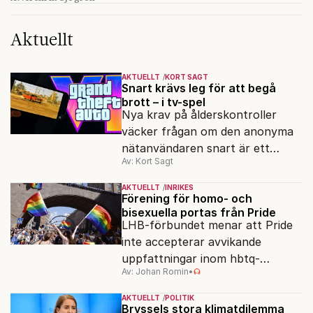
Aktuellt
AKTUELLT
KORT SAGT
Snart krävs leg för att begå
brott – i tv-spel
Nya krav på ålderskontroller
väcker frågan om den anonyma
nätanvändaren snart är ett
Av: Kort Sagt
minne blott.
AKTUELLT
INRIKES
Förening för homo- och
bisexuella portas från Pride
LHB-förbundet menar att Pride
inte accepterar avvikande
uppfattningar inom hbtq-
Av: Johan Romin
•
rörelsen. "Vi har inga problem
med transpersoner", säger
AKTUELLT
POLITIK
ordföranden Linn Saarinen.
Bryssels stora klimatdilemma