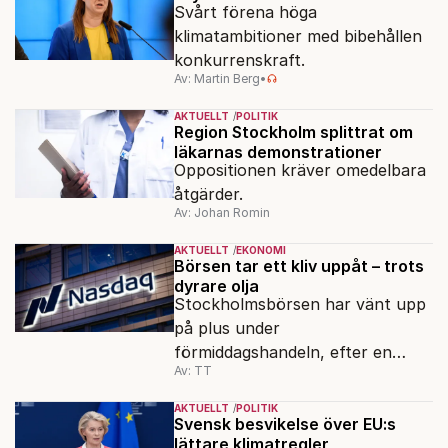
Svårt förena höga
klimatambitioner med bibehållen
konkurrenskraft.
Av: Martin Berg
•
AKTUELLT
POLITIK
Region Stockholm splittrat om
läkarnas demonstrationer
Oppositionen kräver omedelbara
åtgärder.
Av: Johan Romin
AKTUELLT
EKONOMI
Börsen tar ett kliv uppåt – trots
dyrare olja
Stockholmsbörsen har vänt upp
på plus under
förmiddagshandeln, efter en
Av: TT
inledning nedåt – trots ett högre
oljepris och AI-oro.
AKTUELLT
POLITIK
Svensk besvikelse över EU:s
lättare klimatregler