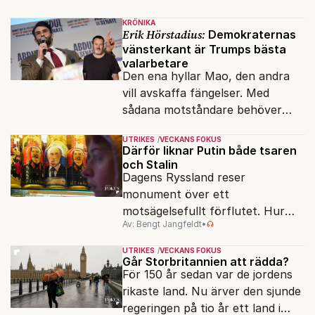
klossar från Panasonic.
KRÖNIKA
Erik Hörstadius:
Demokraternas
vänsterkant är Trumps bästa
valarbetare
Den ena hyllar Mao, den andra
vill avskaffa fängelser. Med
sådana motståndare behöver
presidenten knappt några
UTRIKES
VECKANS FOKUS
vänner.
Därför liknar Putin både tsaren
och Stalin
Dagens Ryssland reser
monument över ett
motsägelsefullt förflutet. Hur
Av: Bengt Jangfeldt
•
kunde två revolutioner förändra
hela samhället – utan att rubba
UTRIKES
VECKANS FOKUS
den ryska statsidén?
Går Storbritannien att rädda?
För 150 år sedan var de jordens
rikaste land. Nu ärver den sjunde
regeringen på tio år ett land i