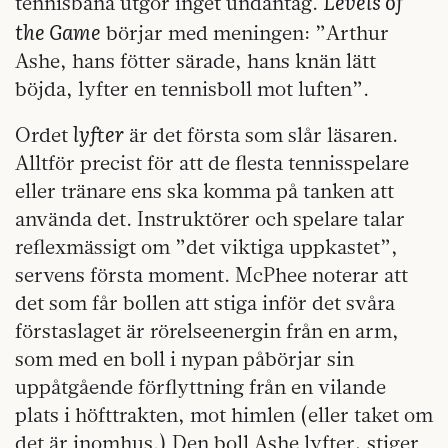
Levels of
tennisbana utgör inget undantag.
the Game
börjar med meningen: ”Arthur
Ashe, hans fötter särade, hans knän lätt
böjda, lyfter en tennisboll mot luften”.
lyfter
Ordet
är det första som slår läsaren.
Alltför precist för att de flesta tennisspelare
eller tränare ens ska komma på tanken att
använda det. Instruktörer och spelare talar
reflexmässigt om ”det viktiga uppkastet”,
servens första moment. McPhee noterar att
det som får bollen att stiga inför det svåra
förstaslaget är rörelseenergin från en arm,
som med en boll i nypan påbörjar sin
uppåtgående förflyttning från en vilande
plats i höfttrakten, mot himlen (eller taket om
det är inomhus.) Den boll Ashe lyfter, stiger