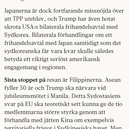
Japanerna är dock fortfarande missnöjda över
att TPP uteblev, och Trump har även hotat
skrota USA:s bilaterala frihandels­avtal med
Sydkorea. Bilaterala förhandlingar om ett
frihandelsavtal med Japan samtidigt som det
sydkoreanska får vara kvar skulle således
betyda ett riktigt seriöst amerikansk
engagemang i regionen.
Sista stoppet på
resan är Filippinerna. Asean
fyller 50 år och Trump ska närvara vid
jubileumsmötet i Manila. Detta Sydostasiens
svar på EU ska teoretiskt sett kunna ge de tio
medlemmarna större styrka genom att
förhandla med jätten Kina om exempelvis
territoriella frågor i Sydkinesiska havet. Men