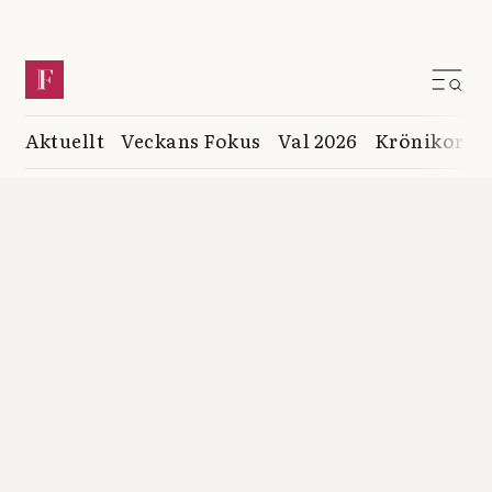
Aktuellt
Veckans Fokus
Val 2026
Krönikor
K