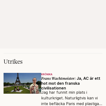
Utrikes
KRÖNIKA
Frans Wachtmeister:
Ja, AC är ett
hot mot den franska
civilisationen
Jag har funnit min plats i
kulturkriget. Naturligtvis kan vi
inte befläcka Paris med plastiga