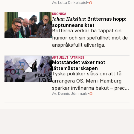
Av: Lotta Dinkelspiel
•
politiskt och ekonomiskt kaos.
KRÖNIKA
Johan Hakelius:
Britternas hopp:
soptunneansiktet
Britterna verkar ha tappat sin
humor och sin spefullhet mot de
anspråksfullt allvarliga.
AKTUELLT
UTRIKES
Motståndet växer mot
jättemästerskapen
Tyska politiker slåss om att få
arrangera OS. Men i Hamburg
sparkar invånarna bakut – precis
Av: Dennis Jörnmark
•
som de gjort tidigare i Paris,
Vancouver och Los Angeles.