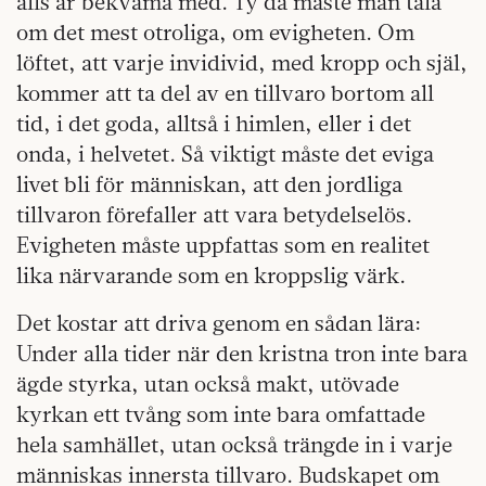
alls är bekväma med. Ty då måste man tala
om det mest otroliga, om evigheten. Om
löftet, att varje invidivid, med kropp och själ,
kommer att ta del av en tillvaro bortom all
tid, i det goda, alltså i himlen, eller i det
onda, i helvetet. Så viktigt måste det eviga
livet bli för människan, att den jordliga
tillvaron förefaller att vara betydelselös.
Evigheten måste uppfattas som en realitet
lika närvarande som en kroppslig värk.
Det kostar att driva genom en sådan lära:
Under alla tider när den kristna tron inte bara
ägde styrka, utan också makt, utövade
kyrkan ett tvång som inte bara omfattade
hela samhället, utan också trängde in i varje
människas innersta tillvaro. Budskapet om