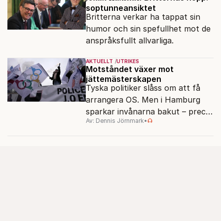
soptunneansiktet
Britterna verkar ha tappat sin
humor och sin spefullhet mot de
anspråksfullt allvarliga.
AKTUELLT
UTRIKES
Motståndet växer mot
jättemästerskapen
Tyska politiker slåss om att få
arrangera OS. Men i Hamburg
sparkar invånarna bakut – precis
Av: Dennis Jörnmark
•
som de gjort tidigare i Paris,
Vancouver och Los Angeles.