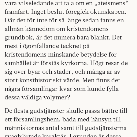
vara vilseledande att tala om en „ateismens“
framfart. Inget beslut föregick okunskapen.
Där det för inte för så länge sedan fanns en
allmän kännedom om kristendomens
grundbok, är det numera bara blankt. Det
mest i ögonfallande tecknet på
kristendomens minskande betydelse för
samhället är förstås kyrkorna. Högt resar de
sig över byar och städer, och många är av
stort konsthistoriskt värde. Men finns det
några församlingar kvar som kunde fylla
dessa väldiga volymer?
De flesta gudstjänster skulle passa bättre till
ett församlingshem, båda med hänsyn till
människornas antal samt till gudstjänsterna
svaghjärtade karaktär. I grunden är dessa