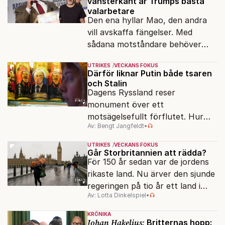
vänsterkant är Trumps bästa
valarbetare
Den ena hyllar Mao, den andra
vill avskaffa fängelser. Med
sådana motståndare behöver
presidenten knappt några
UTRIKES
VECKANS FOKUS
vänner.
Därför liknar Putin både tsaren
och Stalin
Dagens Ryssland reser
monument över ett
motsägelsefullt förflutet. Hur
Av: Bengt Jangfeldt
•
kunde två revolutioner förändra
hela samhället – utan att rubba
UTRIKES
VECKANS FOKUS
den ryska statsidén?
Går Storbritannien att rädda?
För 150 år sedan var de jordens
rikaste land. Nu ärver den sjunde
regeringen på tio år ett land i
Av: Lotta Dinkelspiel
•
politiskt och ekonomiskt kaos.
KRÖNIKA
Johan Hakelius:
Britternas hopp: