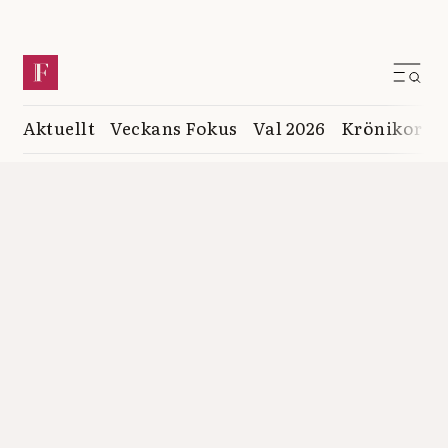
Aktuellt
Veckans Fokus
Val 2026
Krönikor
K