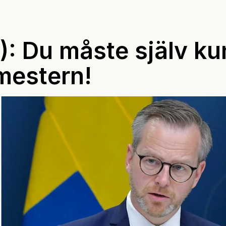
): Du måste själv k
mestern!