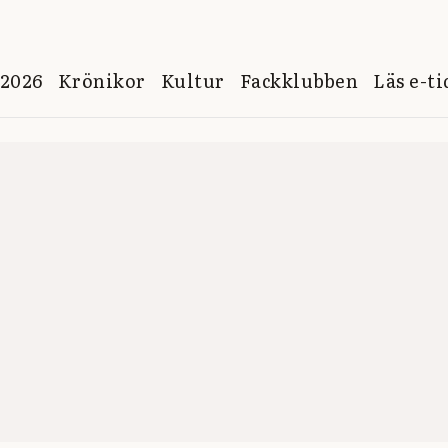
 2026
Krönikor
Kultur
Fackklubben
Läs e-t