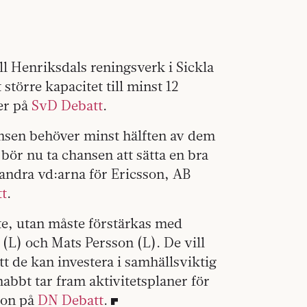
l Henriksdals reningsverk i Sickla
större kapacitet till minst 12
rer på
SvD Debatt
.
ensen behöver minst hälften av dem
bör nu ta chansen att sätta en bra
 andra vd:arna för Ericsson, AB
tt
.
te, utan måste förstärkas med
(L) och Mats Persson (L). De vill
tt de kan investera i samhällsviktig
nabbt tar fram aktivitetsplaner för
uon på
DN Debatt
.