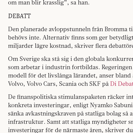
om man blir krasslig”, sa han.
DEBATT
Den planerade avloppstunneln från Bromma til
behövs inte. Alternativ finns som ger betydligt 
miljarder lägre kostnad, skriver flera debattö
Om Sverige ska stå sig i den globala konkurr
som arbetar i industrin fortbildas. Regeringen 
modell för det livslånga lärandet, anser bland
Volvo, Volvo Cars, Scania och SKF på
Di Deba
De finanspolitiska stimulanspaketen räcker in
konkreta investeringar, enligt Nyamko Sabuni 
sänka avkastningskraven på statliga bolag så a
infrastruktur. Samt att statliga myndigheter s
investeringar för de närmaste åren, skriver d