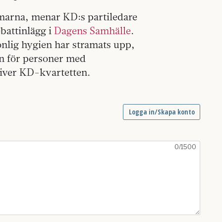
armarna, menar KD:s partiledare
battinlägg i
Dagens Samhälle
.
onlig hygien har stramats upp,
en för personer med
river KD-kvartetten.