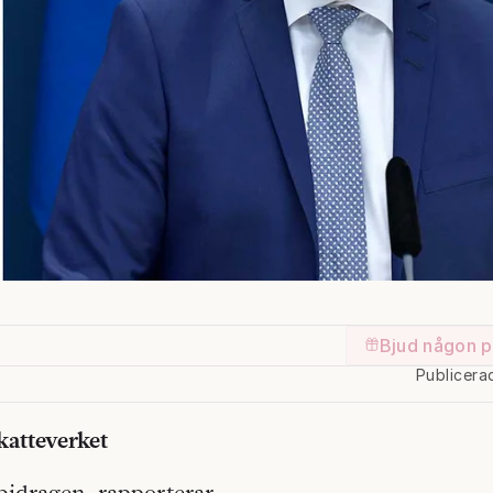
Bjud någon p
Publicera
katteverket
sbidragen, rapporterar