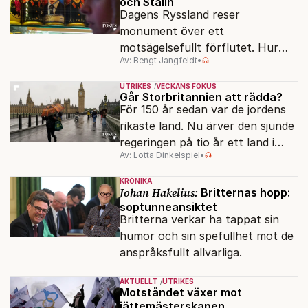
och Stalin
Dagens Ryssland reser
monument över ett
motsägelsefullt förflutet. Hur
Av: Bengt Jangfeldt
•
kunde två revolutioner förändra
hela samhället – utan att rubba
UTRIKES
VECKANS FOKUS
den ryska statsidén?
Går Storbritannien att rädda?
För 150 år sedan var de jordens
rikaste land. Nu ärver den sjunde
regeringen på tio år ett land i
Av: Lotta Dinkelspiel
•
politiskt och ekonomiskt kaos.
KRÖNIKA
Johan Hakelius:
Britternas hopp:
soptunneansiktet
Britterna verkar ha tappat sin
humor och sin spefullhet mot de
anspråksfullt allvarliga.
AKTUELLT
UTRIKES
Motståndet växer mot
jättemästerskapen