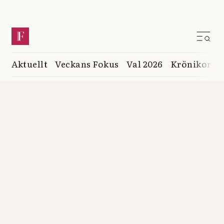
Aktuellt
Veckans Fokus
Val 2026
Krönikor
K