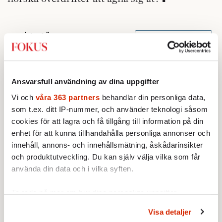
Ansvarsfull användning av dina uppgifter
Vi och
våra 363 partners
behandlar din personliga data,
som t.ex. ditt IP-nummer, och använder teknologi såsom
cookies för att lagra och få tillgång till information på din
enhet för att kunna tillhandahålla personliga annonser och
innehåll, annons- och innehållsmätning, åskådarinsikter
och produktutveckling. Du kan själv välja vilka som får
använda din data och i vilka syften.
Ta reda på mer om hur dina personliga uppgifter
behandlas och ställ in dina preferenser i
detaljsektionen
.
Visa detaljer
Du kan ändra eller dra tillbaka ditt samtycke när som