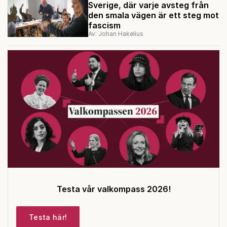
Sverige, där varje avsteg från
den smala vägen är ett steg mot
fascism
Av: Johan Hakelius
Testa vår valkompass 2026!
Testa här!