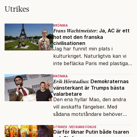
Utrikes
KRÖNIKA
Frans Wachtmeister:
Ja, AC är ett
hot mot den franska
civilisationen
Jag har funnit min plats i
kulturkriget. Naturligtvis kan vi
inte befläcka Paris med plastiga
klossar från Panasonic.
KRÖNIKA
Erik Hörstadius:
Demokraternas
vänsterkant är Trumps bästa
valarbetare
Den ena hyllar Mao, den andra
vill avskaffa fängelser. Med
sådana motståndare behöver
presidenten knappt några
UTRIKES
VECKANS FOKUS
vänner.
Därför liknar Putin både tsaren