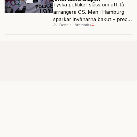
Tyska politiker slåss om att få
arrangera OS. Men i Hamburg
sparkar invånarna bakut – precis
Av: Dennis Jörnmark
•
som de gjort tidigare i Paris,
Vancouver och Los Angeles.