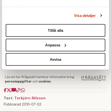
Ta reda på mer om hur dina personliga uppgifter
behandlas och ställ in dina preferenser i
detaljsektionen
.
Visa detaljer
Du kan ändra eller dra tillbaka ditt samtycke när som
helst från cookie-förklaringen.
Tillåt alla
Vi använder enhetsidentifierare för att anpassa innehållet
och annonserna till användarna, tillhandahålla funktioner
Anpassa
för sociala medier och analysera vår trafik. Vi
vidarebefordrar även sådana identifierare och annan
information från din enhet till de sociala medier och
Avvisa
annons- och analysföretag som vi samarbetar med.
Dessa kan i sin tur kombinera informationen med annan
information som du har tillhandahållit eller som de har
samlat in när du har använt deras tjänster.
Om du vill läsa mer om hur vi hanterar personuppgifter
kan du göra det
här
.
Text:
Torbjörn Nilsson
Publicerad 2010-07-02