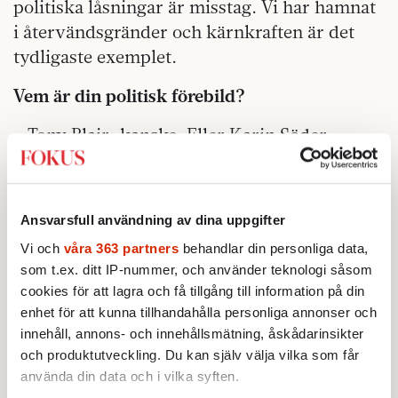
politiska låsningar är misstag. Vi har hamnat
i återvändsgränder och kärnkraften är det
tydligaste exemplet.
Vem är din politisk förebild?
– Tony Blair, kanske. Eller Karin Söder.
Vilken blir valets oviktigaste fråga?
– Integritetsfrågorna har ramlat ner, jämför
Ansvarsfull användning av dina uppgifter
med hur det såg ut för några år sedan.
Vi och
våra 363 partners
behandlar din personliga data,
som t.ex. ditt IP-nummer, och använder teknologi såsom
cookies för att lagra och få tillgång till information på din
enhet för att kunna tillhandahålla personliga annonser och
innehåll, annons- och innehållsmätning, åskådarinsikter
och produktutveckling. Du kan själv välja vilka som får
använda din data och i vilka syften.