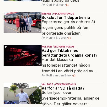
lågprisbolag på dekis.
Av: Cyril Hellman
•
INRIKES
VECKANS FOKUS
Bokslut för Tidöpartierna
Experterna ger ris och ros åt
regeringens politik på fem
prioriterade områden.
Av: Henrik Sjögren
•
KULTUR
VECKANS FOKUS
Vad gör Tiktok med
berättandets urgamla konst?
Har det klassiska
historieberättandet någon
framtid i en värld präglad av
Av: Rolf van den Brink
•
underhållning, effektsökeri och
sekundsnabba kickar?
VAL 2026
VECKANS FOKUS
Varför är SD så glada?
Solen lyser över
Sverigedemokraterna, anser de
själva. Det gäller oavsett