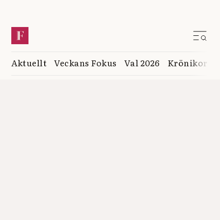
Aktuellt
Veckans Fokus
Val 2026
Krönikor
K