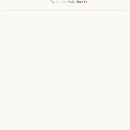
Av: Johan Hakelius
•
valutgången i höst.