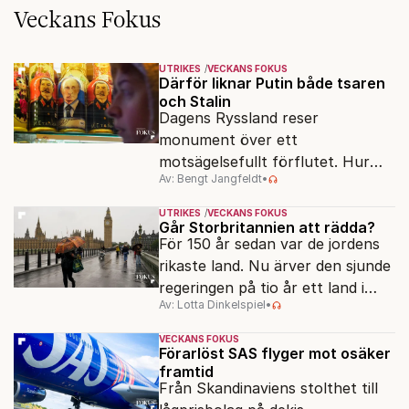
Veckans Fokus
UTRIKES
VECKANS FOKUS
Därför liknar Putin både tsaren
och Stalin
Dagens Ryssland reser
monument över ett
motsägelsefullt förflutet. Hur
Av: Bengt Jangfeldt
•
kunde två revolutioner förändra
hela samhället – utan att rubba
UTRIKES
VECKANS FOKUS
den ryska statsidén?
Går Storbritannien att rädda?
För 150 år sedan var de jordens
rikaste land. Nu ärver den sjunde
regeringen på tio år ett land i
Av: Lotta Dinkelspiel
•
politiskt och ekonomiskt kaos.
VECKANS FOKUS
Förarlöst SAS flyger mot osäker
framtid
Från Skandinaviens stolthet till