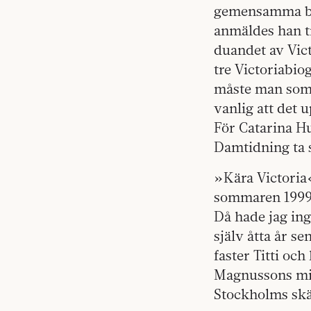
gemensamma be
anmäldes han ti
duandet av Vic
tre Victoriabio
måste man som b
vanlig att det u
För Catarina Hu
Damtidning ta s
»Kära Victoria«
sommaren 1999. 
Då hade jag ing
själv åtta år 
faster Titti oc
Magnussons mid
Stockholms sk