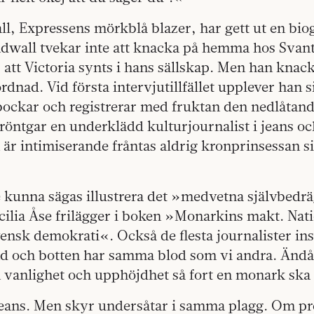
l, Expressens mörkblå blazer, har gett ut en biog
ndwall tvekar inte att knacka på hemma hos Svan
 att Victoria synts i hans sällskap. Men han kna
nad. Vid första intervjutillfället upplever han 
ockar och registrerar med fruktan den nedlåtan
 röntgar en underklädd kulturjournalist i jeans och
är intimiserande fråntas aldrig kronprinsessan s
e kunna sägas illustrera det »medvetna självbedr
cilia Åse frilägger i boken »Monarkins makt. Nati
nsk demokrati«. Också de flesta journalister ins
nd och botten har samma blod som vi andra. Ändå
 vanlighet och upphöjdhet så fort en monark ska 
i jeans. Men skyr undersåtar i samma plagg. Om p