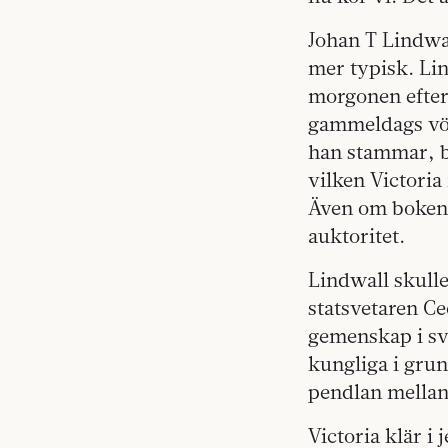
Johan T Lindwal
mer typisk. Li
morgonen efter
gammeldags vörd
han stammar, b
vilken Victoria
Även om boken 
auktoritet.
Lindwall skull
statsvetaren Ce
gemenskap i sve
kungliga i gru
pendlan mellan
Victoria klär 