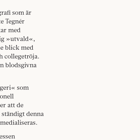
rafi som är
te Tegnér
ckar med
sig »utvald«,
de blick med
 ­collegetröja.
in blodsgivna
ägeri« som
onell
er att de
 ständigt denna
medialiseras.
ressen