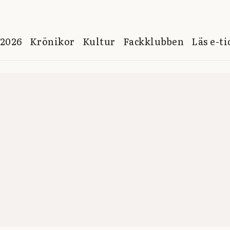
 2026
Krönikor
Kultur
Fackklubben
Läs e-t