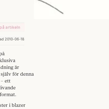
på artikeln
rad 2010-06-18
på
klusiva
idning är
själv för denna
– ett
blivande
kformat.
ter i blazer