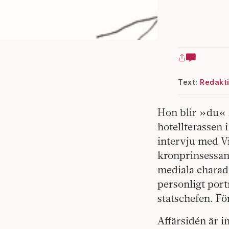
Text:
Redakt
Hon blir »du« 
hotellterassen 
intervju med Vi
kronprinsessan
mediala charad
personligt port
statschefen. Fö
Affärsidén är i