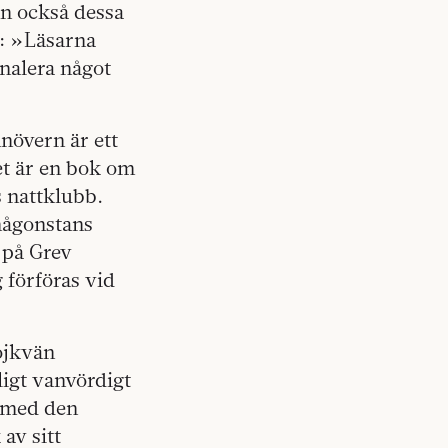
en också dessa
g: »Läsarna
ignalera något
anövern är ett
et är en bok om
s nattklubb.
någonstans
 på Grev
 förföras vid
ojkvän
ligt vanvördigt
g med den
av sitt