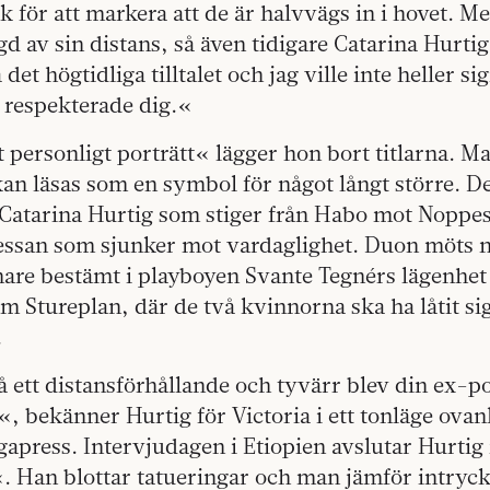
 för att markera att de är halvvägs in i hovet. M
gd av sin distans, så även tidigare Catarina Hurti
a det högtidliga tilltalet och jag ville inte heller s
g respekterade dig.«
tt personligt porträtt« lägger hon bort titlarna. M
an läsas som en symbol för något långt större. D
. Catarina Hurtig som stiger från Habo mot Noppe
ssan som sjunker mot vardaglighet. Duon möts 
are bestämt i playboyen Svante Tegnérs lägenhet
 Stureplan, där de två kvinnorna ska ha låtit sig
.
 ett distansförhållande och tyvärr blev din ex-p
«, bekänner Hurtig för Victoria i ett tonläge ovan
gapress. Intervjudagen i Etiopien avslutar Hurti
 Han blottar tatueringar och man jämför intryck 