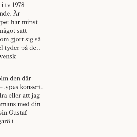
 tv 1978
ende. Är
opet har minst
något sätt
om gjort sig så
el tyder på det.
Svensk
holm den där
E-types konsert.
a eller att jag
ammans med din
sin Gustaf
arö i