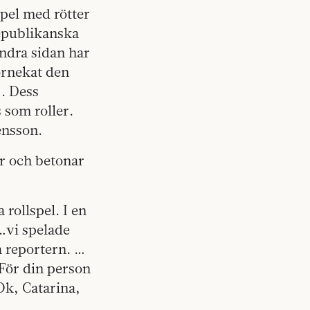
spel med rötter
republikanska
andra sidan har
örnekat den
«. Dess
 som roller.
ensson.
ar och betonar
rollspel. I en
…vi spelade
a reportern. …
 För din person
Ok, Catarina,