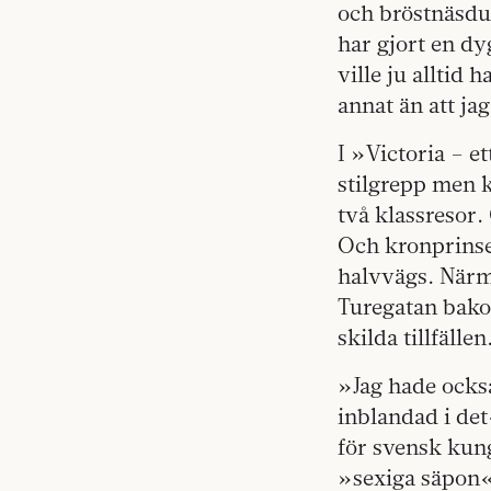
och bröstnäsduk
har gjort en dy
ville ju alltid h
annat än att ja
I »Victoria – e
stilgrepp men k
två klassresor
Och kronprinse
halvvägs. Närm
Turegatan bakom
skilda tillfällen
»Jag hade också
inblandad i det
för svensk kun
»sexiga säpon«.