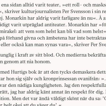
ena sidan alltid varit teater, »ett roll- och mask
r«, skriver kulturjournalisten Per Svensson i sin 
ej. Monarkin har aldrig varit farligare än nu«. Å 
digt varit utpräglad antiteater. Monarkin har »f
mirakel: att vem som helst kan bli vad som helst
på förhand givna och ämbetena har inte betraktas
eller också kan man synas vara«, skriver Per Sv
nglig i kraft av sitt blod. Och medierna bekräft
en genom att nia honom.
ed Hurtigs bok är att den tycks demaskera detta 
ar hon sig själv och kronprinsessan ovanifrån: »
 var den nådiga kunglig­heten. Jag den respektfull
rätt, jag har aldrig känt annat än respekt för dig.
ition. Men det var ändå väldigt skönt när du sa: ’
r helt okej att du säger du’.«