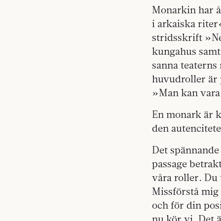
Monarkin har å 
i arkaiska rite
stridsskrift »N
kungahus samti
sanna teaterns 
huvudroller är 
»Man kan vara 
En monark är ku
den autencitet
Det spännande m
passage betrakt
våra roller. Du
Missförstå mig 
och för din pos
nu kör vi. Det ä