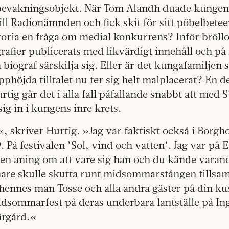
vakningsobjekt. När Tom Alandh duade kungen i
ll Radionämnden och fick skit för sitt pöbelbete
toria en fråga om medial konkurrens? Inför bröll
grafier publicerats med likvärdigt innehåll och på 
iograf särskilja sig. Eller är det kungafamiljen s
pphöjda tilltalet nu ter sig helt malplacerat? En d
rtig går det i alla fall påfallande snabbt att med 
ig in i kungens inre krets.
, skriver Hurtig. »Jag var faktiskt också i Borg
På festivalen ’Sol, vind och vatten’. Jag var på 
en aning om att vare sig han och du kände varandr
senare skulle skutta runt midsommarstången tills
h hennes man Tosse och alla andra gäster på din ku
sommarfest på deras underbara lantställe på Ing
ärgård.«