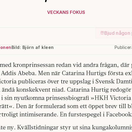
VECKANS FOKUS
Bjud någon 
ionen
Bild: Björn af kleen
Publice
med kronprinsessan redan vid andra frågan, där 
i Addis Abeba. Men när Catarina Hurtigs första ex
ctoria publiceras över tre uppslag i Svensk Damt
 ändå konskekvent niad. Catarina Hurtig redogör 
 i sin nyutkomna prinsessbiografi »HKH Victoria 
rätt«. Den är formulerad som ett öppet brev till 
rtroligt intimiserande. En furstespegel i Faceboo
nte ny. Kvällstidningar styr ut sina kungakolumnis