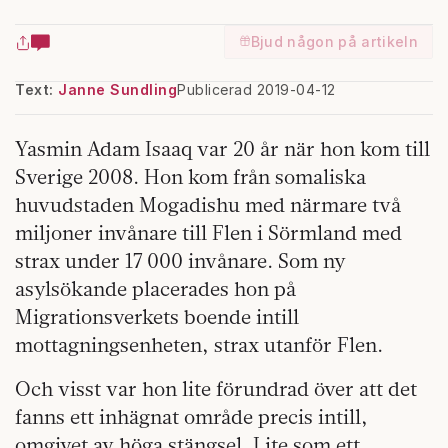
Bjud någon på artikeln
Text:
Janne Sundling
Publicerad 2019-04-12
Yasmin Adam Isaaq var 20 år när hon kom till
Sverige 2008. Hon kom från somaliska
huvudstaden Mogadishu med närmare två
miljoner invånare till Flen i Sörmland med
strax under 17 000 invånare. Som ny
asylsökande placerades hon på
Migrationsverkets boende intill
mottagningsenheten, strax utanför Flen.
Och visst var hon lite förundrad över att det
fanns ett inhägnat område precis intill,
omgivet av höga stängsel. Lite som ett