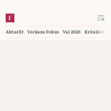
Aktuellt
Veckans Fokus
Val 2026
Krönikor
K