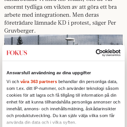
enormt tydliga om vikten av att göra ett bra
arbete med integrationen. Men deras
företrädare lämnade KD i protest, säger Per
Gruvberger.
Ansvarsfull användning av dina uppgifter
Vi och
våra 363 partners
behandlar din personliga data,
som t.ex. ditt IP-nummer, och använder teknologi såsom
cookies för att lagra och få tillgång till information på din
Här placeras de asylsökande som
Förvaret.
enhet för att kunna tillhandahålla personliga annonser och
fått avvisningsbeslut.
innehåll, annons- och innehållsmätning, åskådarinsikter
och produktutveckling. Du kan själv välja vilka som får
använda din data och i vilka syften.
Redan 2012 märktes en
ökning av antalet