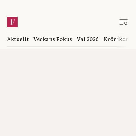
Aktuellt
Veckans Fokus
Val 2026
Krönikor
K