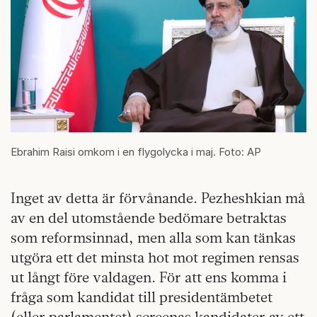
Ebrahim Raisi omkom i en flygolycka i maj. Foto: AP
Inget av detta är förvånande. Pezheshkian må
av en del utomstående bedömare betraktas
som reformsinnad, men alla som kan tänkas
utgöra ett det minsta hot mot regimen rensas
ut långt före valdagen. För att ens komma i
fråga som kandidat till presidentämbetet
(eller parlamentet) screenas kandidater av ett