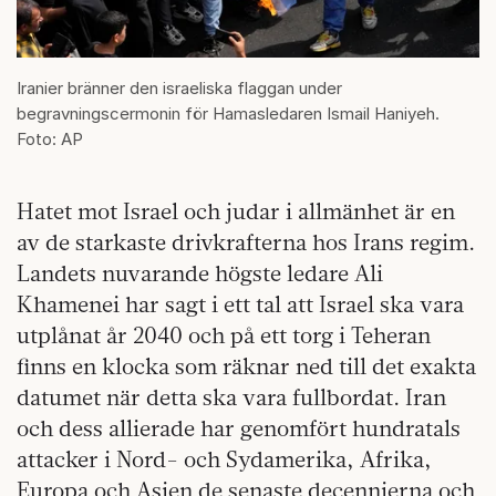
Iranier bränner den israeliska flaggan under
begravningscermonin för Hamasledaren Ismail Haniyeh.
Foto: AP
Hatet mot Israel och judar i allmänhet är en
av de starkaste drivkrafterna hos Irans regim.
Landets nuvarande högste ledare Ali
Khamenei har sagt i ett tal att Israel ska vara
utplånat år 2040 och på ett torg i Teheran
finns en klocka som räknar ned till det exakta
datumet när detta ska vara fullbordat. Iran
och dess allierade har genomfört hundratals
attacker i Nord- och Sydamerika, Afrika,
Europa och Asien de senaste decennierna och