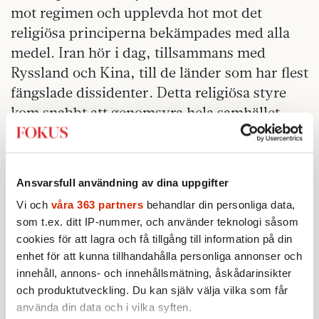
mot regimen och upplevda hot mot det
religiösa principerna bekämpades med alla
medel. Iran hör i dag, tillsammans med
Ryssland och Kina, till de länder som har flest
fängslade dissidenter. Detta religiösa styre
kom snabbt att genomsyra hela samhället,
även om det mötte motstånd i början. När
shahen störtades hade revolutionen stort stöd
bland liberaler och socialister. Även i väst
Ansvarsfull användning av dina uppgifter
stödde många Khomeini som blev
Vi och
våra 363 partners
behandlar din personliga data,
revolutionens affischnamn och Man of the
som t.ex. ditt IP-nummer, och använder teknologi såsom
Year 1979 i Time Magazine.
cookies för att lagra och få tillgång till information på din
Vänsterintellektuella kändisar som Simone de
enhet för att kunna tillhandahålla personliga annonser och
Beauvoir, Jean-Paul Sartre och Michele
innehåll, annons- och innehållsmätning, åskådarinsikter
Focault hyllade Khomeini och hans störtande
och produktutveckling. Du kan själv välja vilka som får
använda din data och i vilka syften.
av shahens sekulära regim. Möjligen borde de