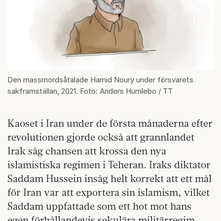
Den massmordsåtalade Hamid Noury under försvarets
sakframställan, 2021. Foto: Anders Humlebo / TT
Kaoset i Iran under de första månaderna efter
revolutionen gjorde också att grannlandet
Irak såg chansen att krossa den nya
islamistiska regimen i Teheran. Iraks diktator
Saddam Hussein insåg helt korrekt att ett mål
för Iran var att exportera sin islamism, vilket
Saddam uppfattade som ett hot mot hans
egen förhållandevis sekulära militärregim.