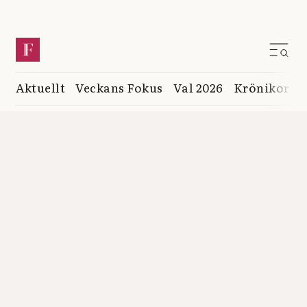
Aktuellt
Veckans Fokus
Val 2026
Krönikor
K