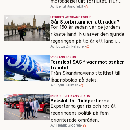
motsägelsefullt förflutet. Hur
Av: Bengt Jangfeldt
•
kunde två revolutioner förändra
hela samhället – utan att rubba
UTRIKES
VECKANS FOKUS
den ryska statsidén?
Går Storbritannien att rädda?
För 150 år sedan var de jordens
rikaste land. Nu ärver den sjunde
regeringen på tio år ett land i
Av: Lotta Dinkelspiel
•
politiskt och ekonomiskt kaos.
VECKANS FOKUS
Förarlöst SAS flyger mot osäker
framtid
Från Skandinaviens stolthet till
lågprisbolag på dekis.
Av: Cyril Hellman
•
INRIKES
VECKANS FOKUS
Bokslut för Tidöpartierna
Experterna ger ris och ros åt
regeringens politik på fem
prioriterade områden.
Av: Henrik Sjögren
•