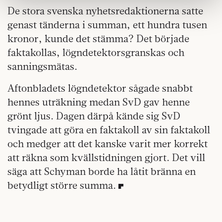
information som du har tillhandahållit eller som de har
De stora svenska nyhetsredaktionerna satte
samlat in när du har använt deras tjänster.
genast tänderna i summan, ett hundra tusen
Om du vill läsa mer om hur vi hanterar personuppgifter
kan du göra det
här
.
kronor, kunde det stämma? Det började
faktakollas, lögndetektorsgranskas och
sanningsmätas.
Aftonbladets lögndetektor sågade snabbt
hennes uträkning medan SvD gav henne
grönt ljus. Dagen därpå kände sig SvD
tvingade att göra en faktakoll av sin faktakoll
och medger att det kanske varit mer korrekt
att räkna som kvällstidningen gjort. Det vill
säga att Schyman borde ha låtit bränna en
betydligt större summa.