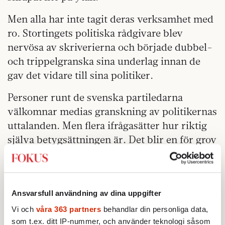
Men alla har inte tagit deras verksamhet med
ro. Stortingets politiska rådgivare blev
nervösa av skriverierna och började dubbel-
och trippelgranska sina underlag innan de
gav det vidare till sina politiker.
Personer runt de svenska partiledarna
välkomnar medias granskning av politikernas
uttalanden. Men flera ifrågasätter hur riktig
själva betygsättningen är. Det blir en för grov
förenkling att gradera en sanningshalt med en
barometer eller ett stoppljus.
Därmed inte sagt att de själva inte utnyttjar
Ansvarsfull användning av dina uppgifter
metoden och flitigt tipsar
Vi och
våra 363 partners
behandlar din personliga data,
nyhetsredaktionerna om motståndarsidans
som t.ex. ditt IP-nummer, och använder teknologi såsom