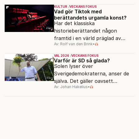
KULTUR
VECKANS FOKUS
Vad gör Tiktok med
berättandets urgamla konst?
Har det klassiska
historieberättandet någon
framtid i en värld präglad av
Av: Rolf van den Brink
•
underhållning, effektsökeri och
sekundsnabba kickar?
VAL 2026
VECKANS FOKUS
Varför är SD så glada?
Solen lyser över
Sverigedemokraterna, anser de
själva. Det gäller oavsett
Av: Johan Hakelius
•
valutgången i höst.