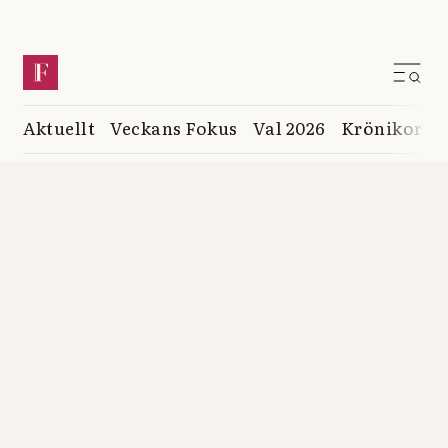
Aktuellt
Veckans Fokus
Val 2026
Krönikor
K