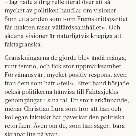
– Jag hade aldrig reflekterat över att så
mycket av politiken handlar om visioner.
Som uttalanden som »om Fremskrittspartiet
får makten rasar välfärdssamhället«. Och
sådana visioner är naturligtvis knepiga att
faktagranska.
Granskningarna de gjorde blev ändå många,
runt femtio, och fick stor uppmärksamhet.
Förvånansvärt mycket positiv respons, även
från dem som haft »feil«. Efter hand började
också politikerna hänvisa till Faktasjekks
genomgångar i sina tal. Ett stort erkännande,
menar Christian Lura som tror att han och
kollegan faktiskt har påverkat den politiska
retoriken. Även om de, som han säger, bara
skrapat lite på ytan.