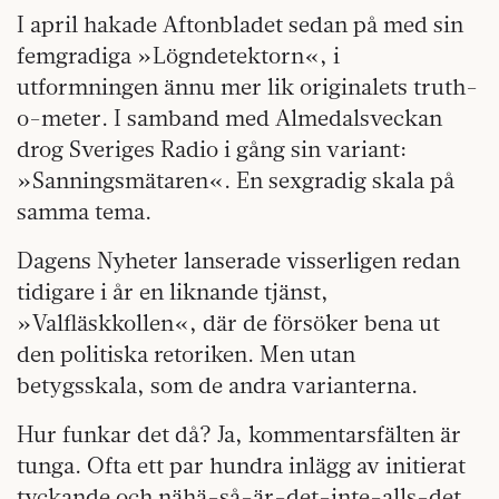
I april hakade Aftonbladet sedan på med sin
femgradiga »Lögndetektorn«, i
utformningen ännu mer lik originalets truth-
o-meter. I samband med Almedalsveckan
drog Sveriges Radio i gång sin variant:
»Sanningsmätaren«. En sexgradig skala på
samma tema.
Dagens Nyheter lanserade visserligen redan
tidigare i år en liknande tjänst,
»Valfläskkollen«, där de försöker bena ut
den politiska retoriken. Men utan
betygsskala, som de andra varianterna.
Hur funkar det då? Ja, kommentarsfälten är
tunga. Ofta ett par hundra inlägg av initierat
tyckande och nähä-så-är-det-inte-alls-det.