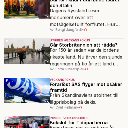
och Stalin
Dagens Ryssland reser
monument över ett
motsägelsefullt förflutet. Hur
Av: Bengt Jangfeldt
•
kunde två revolutioner förändra
hela samhället – utan att rubba
UTRIKES
VECKANS FOKUS
den ryska statsidén?
Går Storbritannien att rädda?
För 150 år sedan var de jordens
rikaste land. Nu ärver den sjunde
regeringen på tio år ett land i
Av: Lotta Dinkelspiel
•
politiskt och ekonomiskt kaos.
VECKANS FOKUS
Förarlöst SAS flyger mot osäker
framtid
Från Skandinaviens stolthet till
lågprisbolag på dekis.
Av: Cyril Hellman
•
INRIKES
VECKANS FOKUS
Bokslut för Tidöpartierna
Experterna ger ris och ros åt