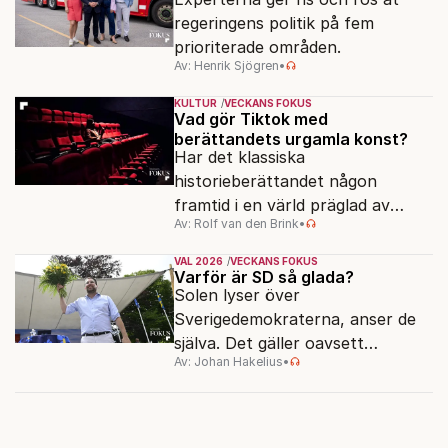
regeringens politik på fem
prioriterade områden.
Av: Henrik Sjögren
•
KULTUR
VECKANS FOKUS
Vad gör Tiktok med
berättandets urgamla konst?
Har det klassiska
historieberättandet någon
framtid i en värld präglad av
Av: Rolf van den Brink
•
underhållning, effektsökeri och
sekundsnabba kickar?
VAL 2026
VECKANS FOKUS
Varför är SD så glada?
Solen lyser över
Sverigedemokraterna, anser de
själva. Det gäller oavsett
Av: Johan Hakelius
•
valutgången i höst.