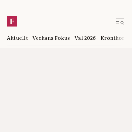
Aktuellt
Veckans Fokus
Val 2026
Krönikor
K