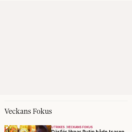
Veckans Fokus
UTRIKES
VECKANS FOKUS
Därför liknar Putin både tsaren