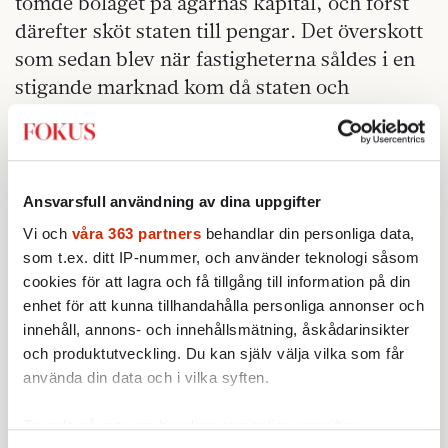
tömde bolaget på ägarnas kapital, och först
därefter sköt staten till pengar. Det överskott
som sedan blev när fastigheterna såldes i en
stigande marknad kom då staten och
skattebetalarna till del, inte de gamla
aktieägarna.
– Man ska rädda systemet, inte de som äger
Ansvarsfull användning av dina uppgifter
bankerna.
Vi och
våra 363 partners
behandlar din personliga data,
Urban Bäckström är tveksam till att
som t.ex. ditt IP-nummer, och använder teknologi såsom
cookies för att lagra och få tillgång till information på din
intervenera i marknaden.
enhet för att kunna tillhandahålla personliga annonser och
– Det är ingen bra idé att försöka få upp de
innehåll, annons- och innehållsmätning, åskådarinsikter
och produktutveckling. Du kan själv välja vilka som får
amerikanska fastighetspriserna. De ska ner
använda din data och i vilka syften.
till mer uthålliga nivåer. Dessutom har
människor tagit på sig för mycket skulder och
Ta reda på mer om hur dina personliga uppgifter
det är oundvikligt att detta skuldberg måste