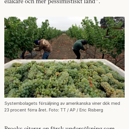
elakare och mer pessimistiskt land”.
Systembolagets försäljning av amerikanska viner dök med
23 procent förra året. Foto: TT / AP / Eric Risberg
Brooks citerar en färsk undersökning som