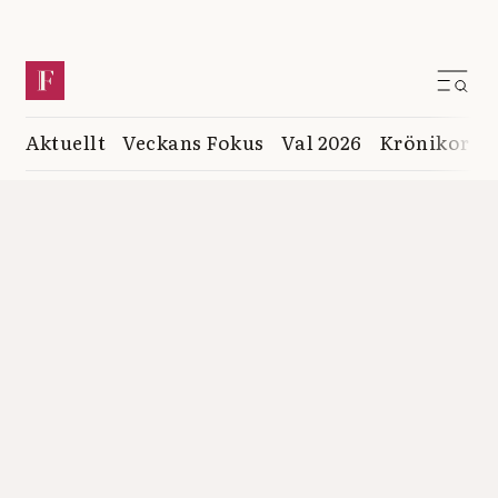
Aktuellt
Veckans Fokus
Val 2026
Krönikor
K