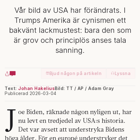
Vår bild av USA har förändrats. I
Trumps Amerika är cynismen ett
bakvänt lackmustest: bara den som
är grov och principlös anses tala
sanning.
Bjud någon på artikeln
Lyssna
Text:
Johan Hakelius
Bild: TT / AP / Adam Gray
Publicerad 2026-03-04
J
oe Biden, räknade någon nyligen ut, har
nu levt en tredjedel av USA:s historia.
Det var avsett att understryka Bidens
höga ålder. För en europé understryker det