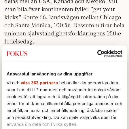
delas mellan USA, Kanada och Mexiko. Vill
man bila över kontinenten fyller ”get your
kicks” Route 66, landsvägen mellan Chicago
och Santa Monica, 100 år. Dessutom firar hela
unionen självständighetsförklaringens 250:e
födelsedag.
Det är en trippel i turism, som borde vara
svårslagen. Men turismen till USA faller.
Förra året föll den internationella turismen
Ansvarsfull användning av dina uppgifter
till USA med mellan 5 och 6 procent,
Vi och
våra 363 partners
behandlar din personliga data,
samtidigt som den internationella turismen
som t.ex. ditt IP-nummer, och använder teknologi såsom
globalt växte med 4 procent. Sedan strax före
cookies för att lagra och få tillgång till information på din
sekelskiftet har den amerikanska andelen av
enhet för att kunna tillhandahålla personliga annonser och
inkommande utländsk turism nästan
innehåll, annons- och innehållsmätning, åskådarinsikter
halverats.
och produktutveckling. Du kan själv välja vilka som får
använda din data och i vilka syften.