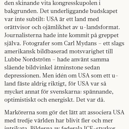
den skinande vita kongresskupolen i
bakgrunden. Det underliggande budskapet
var inte subtilt: USA är ett land med
orättvisor och ojämlikhet av u-landsformat.
Journalisterna hade inte kommit på greppet
själva. Fotografer som Carl Mydans – ett slags
amerikansk bildbaserad motsvarighet till
Lubbe Nordström – hade använt samma
slående bildvinkel åtminstone sedan
depressionen. Men idén om USA som ett u-
land fäste aldrig riktigt, för USA var så
mycket annat för svenskarna: spännande,
optimistiskt och energiskt. Det var då.
Markörerna som gör det lätt att associera USA
med tredje världen har blivit fler och mer
intrikata. Bilderna av federala ICE-styrkor