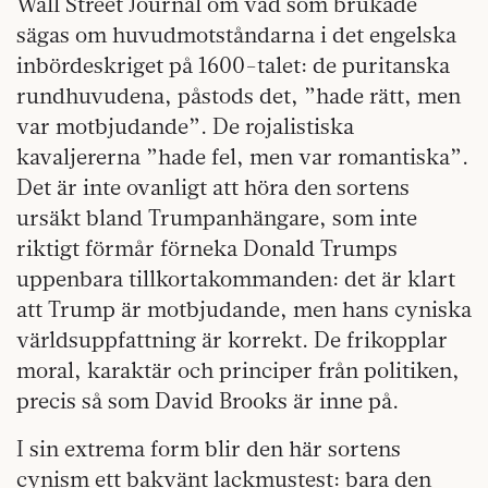
Wall Street Journal om vad som brukade
sägas om huvudmotståndarna i det engelska
inbördeskriget på 1600-talet: de puritanska
rundhuvudena, påstods det, ”hade rätt, men
var motbjudande”. De rojalistiska
kavaljererna ”hade fel, men var romantiska”.
Det är inte ovanligt att höra den sortens
ursäkt bland Trumpanhängare, som inte
riktigt förmår förneka Donald Trumps
uppenbara tillkortakommanden: det är klart
att Trump är motbjudande, men hans cyniska
världsuppfattning är korrekt. De frikopplar
moral, karaktär och principer från politiken,
precis så som David Brooks är inne på.
I sin extrema form blir den här sortens
cynism ett bakvänt lackmustest: bara den