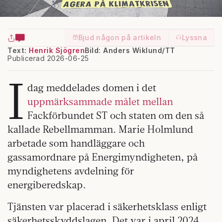
Bjud någon på artikeln
Lyssna
Text:
Henrik Sjögren
Bild: Anders Wiklund/TT
Publicerad 2026-06-25
I
dag meddelades domen i det
uppmärksammade målet mellan
Fackförbundet ST och staten om den så
kallade Rebellmamman. Marie Holmlund
arbetade som handläggare och
gassamordnare på Energimyndigheten, på
myndighetens avdelning för
energiberedskap.
Tjänsten var placerad i säkerhetsklass enligt
säkerhetsskyddslagen. Det var i april 2024