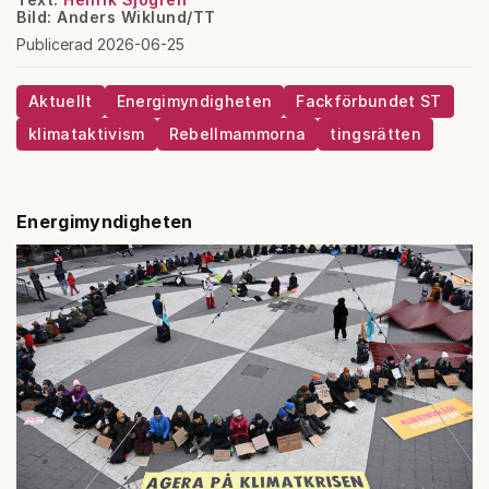
Bild: Anders Wiklund/TT
Publicerad 2026-06-25
Aktuellt
Energimyndigheten
Fackförbundet ST
klimataktivism
Rebellmammorna
tingsrätten
Energimyndigheten