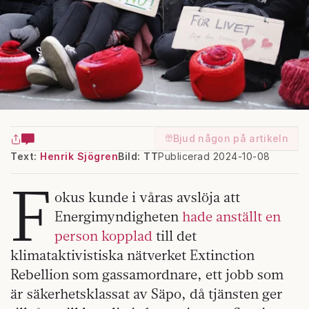
Bjud någon på artikeln
Text:
Henrik Sjögren
Bild: TT
Publicerad 2024-10-08
F
okus kunde i våras avslöja att
Energimyndigheten
hade anställt en
person kopplad
till det
klimataktivistiska nätverket Extinction
Rebellion som gassamordnare, ett jobb som
är säkerhetsklassat av Säpo, då tjänsten ger