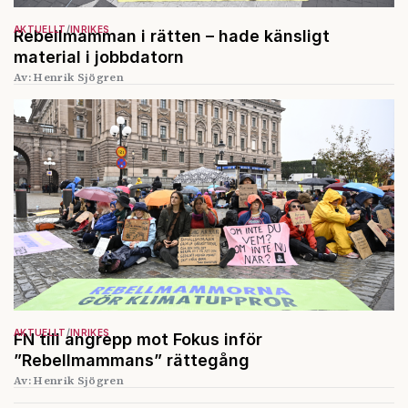
AKTUELLT
INRIKES
Rebellmamman i rätten – hade känsligt
material i jobbdatorn
Av: Henrik Sjögren
AKTUELLT
INRIKES
FN till angrepp mot Fokus inför
”Rebellmammans” rättegång
Av: Henrik Sjögren