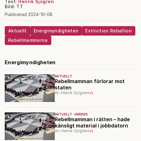
Text:
Henrik Sjögren
Bild: TT
Publicerad 2024-10-08
Aktuellt
Energimyndigheten
Extinction Rebellion
Rebellmammorna
Energimyndigheten
AKTUELLT
Rebellmamman förlorar mot
staten
Av: Henrik Sjögren
•
AKTUELLT
INRIKES
Rebellmamman i rätten – hade
känsligt material i jobbdatorn
Av: Henrik Sjögren
•