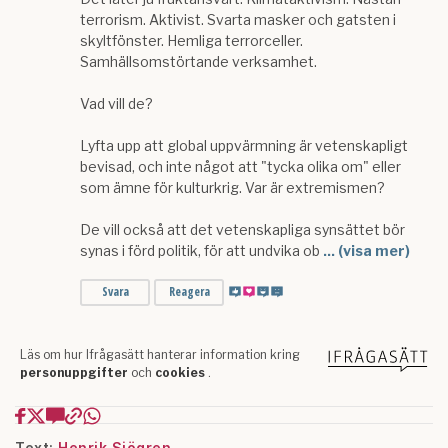
Text:
Henrik Sjögren