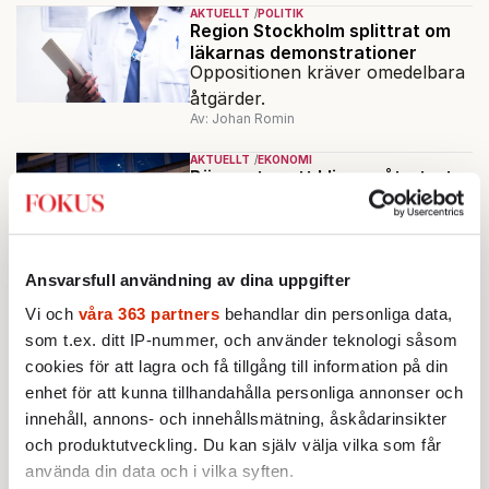
AKTUELLT
POLITIK
Region Stockholm splittrat om
läkarnas demonstrationer
Oppositionen kräver omedelbara
åtgärder.
Av: Johan Romin
AKTUELLT
EKONOMI
Börsen tar ett kliv uppåt – trots
dyrare olja
Stockholmsbörsen har vänt upp
på plus under
förmiddagshandeln, efter en
Ansvarsfull användning av dina uppgifter
Av: TT
inledning nedåt – trots ett högre
Vi och
våra 363 partners
behandlar din personliga data,
oljepris och AI-oro.
AKTUELLT
POLITIK
som t.ex. ditt IP-nummer, och använder teknologi såsom
Svensk besvikelse över EU:s
cookies för att lagra och få tillgång till information på din
lättare klimatregler
Miljöpartiet: ”Tragiskt att
enhet för att kunna tillhandahålla personliga annonser och
kommissionen viker sig.”
innehåll, annons- och innehållsmätning, åskådarinsikter
Av: Cecilia Garme
och produktutveckling. Du kan själv välja vilka som får
använda din data och i vilka syften.