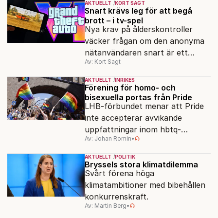
AKTUELLT
KORT SAGT
Snart krävs leg för att begå
brott – i tv-spel
Nya krav på ålderskontroller
väcker frågan om den anonyma
nätanvändaren snart är ett
Av: Kort Sagt
minne blott.
AKTUELLT
INRIKES
Förening för homo- och
bisexuella portas från Pride
LHB-förbundet menar att Pride
inte accepterar avvikande
uppfattningar inom hbtq-
Av: Johan Romin
•
rörelsen. "Vi har inga problem
med transpersoner", säger
AKTUELLT
POLITIK
ordföranden Linn Saarinen.
Bryssels stora klimatdilemma
Svårt förena höga
klimatambitioner med bibehållen
konkurrenskraft.
Av: Martin Berg
•