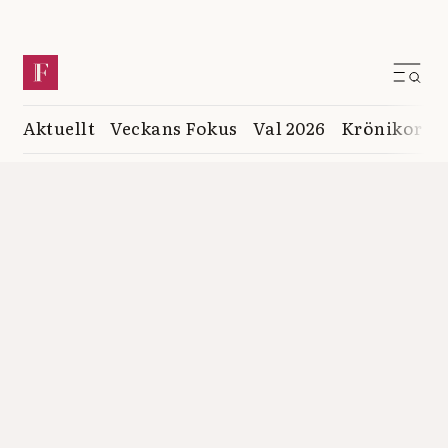
Aktuellt
Veckans Fokus
Val 2026
Krönikor
K